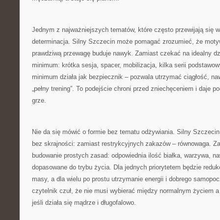
Jednym z najważniejszych tematów, które często przewijają się w 
determinacja. Silny Szczecin może pomagać zrozumieć, że motyw
prawdziwą przewagę buduje nawyk. Zamiast czekać na idealny dzi
minimum: krótka sesja, spacer, mobilizacja, kilka serii podstawo
minimum działa jak bezpiecznik – pozwala utrzymać ciągłość, n
„pełny trening”. To podejście chroni przed zniechęceniem i daje po
grze.
Nie da się mówić o formie bez tematu odżywiania. Silny Szczeci
bez skrajności: zamiast restrykcyjnych zakazów – równowaga. Za
budowanie prostych zasad: odpowiednia ilość białka, warzywa, naw
dopasowane do trybu życia. Dla jednych priorytetem będzie reduk
masy, a dla wielu po prostu utrzymanie energii i dobrego samopoc
czytelnik czuł, że nie musi wybierać między normalnym życiem a 
jeśli działa się mądrze i długofalowo.