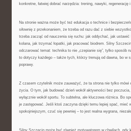
konkretne, łatwiej dobrać narzędzia: trening, nawyki, regenerację 
Na stronie ważna może być też edukacja o technice i bezpieczeńs
siłownię z przekonaniem, że trzeba od razu dać z siebie wszyst
trzeba zacząć od nauczenia się ruchu: jak oddychać, jak ustawić 
kolana, jak trzymać łopatki, jak pracować biodrem. Silny Szcze
odczarować temat: technika to nie „czepianie się”, tylko sposób n
to dotyczy każdego – także tych, którzy trenują od dawna, bo w 
poprawy.
Z czasem czytelnik może zauważyć, że ta strona nie tylko mówi o
życia. O tym, jak budować dzień wokół aktywności bez poczucia,
wyłącznie wokół sportu. To subtelna, ale kluczowa różnica. Bo sp
je zastępować. Jeśli ktoś zaczyna dzięki temu lepiej spać, mieć w
spokojniejszym, czuć się pewniej – to jest realna wygrana, niezale
Silny Szczecin może być również motywatorem w chwilach, gdy 