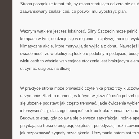
Strona porządkuje temat tak, by osoba startująca od zera nie czuł
zaawansowany znalazł coś, co pozwoli mu wyostrzyć plan.
Ważnym wątkiem jest też lokalność. Silny Szczecin może pełnić 
kompasu w tym, co dzieje się w regionie: inicjatywy, treningi, wy
klimatyczne akcje, które motywują do wyjścia z domu. Nawet jeśli 
świadomość, że w okolicy są ludzie o podobnym podejściu, buduj
wielu osób to właśnie wspierające otoczenie jest brakującym ele
utrzymać ciągłość na dłużej.
W praktyce strona może prowadzić czytelnika przez trzy kluczowe
utrzymanie. Start to moment, w którym większość osób potrzebuje
się ułożenie podstaw: jak często trenować, jakie ćwiczenia wybier
intensywnością, dlaczego lepiej iść krok po kroku zamiast rzucać
Budowa to etap, gdy pojawia się pierwsza satysfakcja i rośnie ap
przydają się treści o progresji, objętości, periodyzacji, różnicowa
jak rozpoznawać sygnały przeciążenia. Utrzymanie natomiast to s