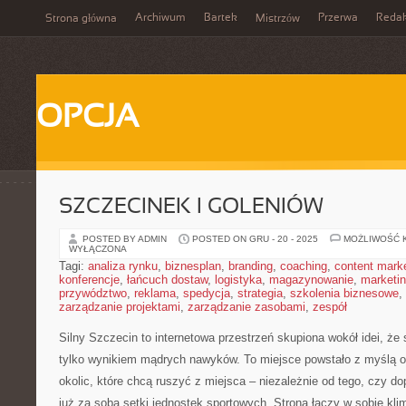
Archiwum
Bartek
Przerwa
Redak
Strona główna
Mistrzów
OPCJA
SZCZECINEK I GOLENIÓW
POSTED BY ADMIN
POSTED ON GRU - 20 - 2025
MOŻLIWOŚĆ 
WYŁĄCZONA
Tagi:
analiza rynku
,
biznesplan
,
branding
,
coaching
,
content mark
konferencje
,
łańcuch dostaw
,
logistyka
,
magazynowanie
,
marketi
przywództwo
,
reklama
,
spedycja
,
strategia
,
szkolenia biznesowe
,
zarządzanie projektami
,
zarządzanie zasobami
,
zespół
Silny Szczecin to internetowa przestrzeń skupiona wokół idei, że s
tylko wynikiem mądrych nawyków. To miejsce powstało z myślą o
okolic, które chcą ruszyć z miejsca – niezależnie od tego, czy d
już za sobą setki jednostek sportowych. Strona łączy w sobie kli