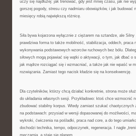
uczy się najdłużej: jak trenować, gdy jest mniej czasu, jak nie 
gorszej pogody, stresu czy nadmiaru obowiązków, i jak budować n
miesięcy robią największą różnicę.
Siła bywa kojarzona wyłącznie z ciężarem na sztandze, ale Siln
prawdziwa forma to także mobilność, stabilizacja, oddech, praca 
wykonywania podstawowych wzorców ruchowych bez bólu. Dlatego
siłowych mogą pojawiać się wątki o aktywacji, o tym, jak dbać o s
jak mądrze rozciągać się i wzmacniać, a także jak nie wpaść w 
rozwiązania. Zamiast tego nacisk kładzie się na konsekwencję.
Dla czytelników, którzy chcą działać konkretnie, strona może sł
do układania własnych sesji. Przykładowo: ktoś chce wzmocnić no
zbudować stabilny korpus. Wtedy zamiast szukać chaotycznych 
na podstawach: przysiad w wersji dopasowanej do możliwości, mar
wykroki, ćwiczenia na pośladki, praca nad core, a do tego umiark
dochodzi technika, tempo, odpoczynek, regeneracja. I nagle „tren
męczarnią, a staje się planem.