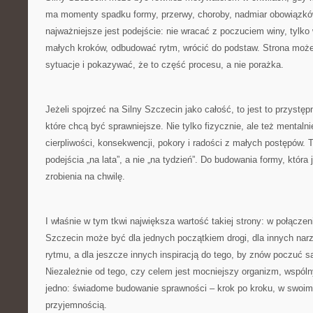
ma momenty spadku formy, przerwy, choroby, nadmiar obowiązkó
najważniejsze jest podejście: nie wracać z poczuciem winy, tylk
małych kroków, odbudować rytm, wrócić do podstaw. Strona może
sytuacje i pokazywać, że to część procesu, a nie porażka.
Jeżeli spojrzeć na Silny Szczecin jako całość, to jest to przystę
które chcą być sprawniejsze. Nie tylko fizycznie, ale też mentalni
cierpliwości, konsekwencji, pokory i radości z małych postępów. 
podejścia „na lata”, a nie „na tydzień”. Do budowania formy, która 
zrobienia na chwilę.
I właśnie w tym tkwi największa wartość takiej strony: w połączen
Szczecin może być dla jednych początkiem drogi, dla innych nar
rytmu, a dla jeszcze innych inspiracją do tego, by znów poczuć s
Niezależnie od tego, czy celem jest mocniejszy organizm, wspó
jedno: świadome budowanie sprawności – krok po kroku, w swoim 
przyjemnością.