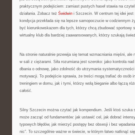
praktycznym podejściem: zamiast pustych haseł stawia na czyteln
działania. Zobacz też
Świdwin
i Szczecin. W centrum tej idei jest 
kondycja przekłada się na lepsze samopoczucie w codziennym ż
być kierunkowskazem dla tych, którzy chcą zbudować sportowy st
wirtualny klub dla bardziej zaawansowanych, którzy szukają świ
Na stronie naturalnie przewija się temat wzmacniania mięśni, ale
w sali z ciężarami. Siła rozumiana jest szeroko: jako kontrola nad
dbania o odnowę, jako zdolność do utrzymania systematyczności 
motywacji. To podejście sprawia, że treści mogą trafiać do osób 
treningiem w domu, jak i tymi, którzy wolą bieganie albo łączą ró
całość.
Silny Szczecin można czytać jak kompendium. Jeśli ktoś szuka 
może zacząć od fundamentów: jak ustawić cel, jak dobrać intens
typowych błędów, jak mierzyć postępy bez obsesji i bez wpadani
nic”. To szczególnie ważne w świecie, w którym łatwo natknąć si