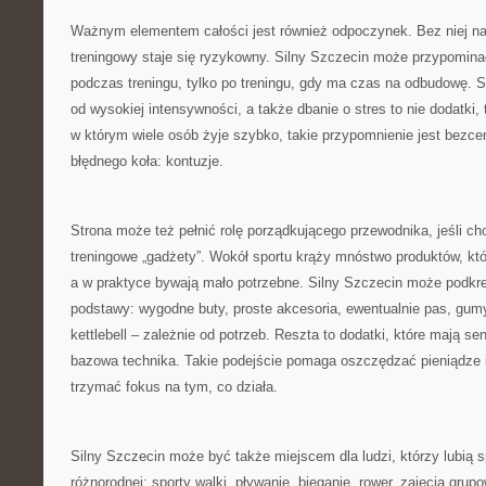
Ważnym elementem całości jest również odpoczynek. Bez niej na
treningowy staje się ryzykowny. Silny Szczecin może przypominać,
podczas treningu, tylko po treningu, gdy ma czas na odbudowę. S
od wysokiej intensywności, a także dbanie o stres to nie dodatki,
w którym wiele osób żyje szybko, takie przypomnienie jest bezc
błędnego koła: kontuzje.
Strona może też pełnić rolę porządkującego przewodnika, jeśli cho
treningowe „gadżety”. Wokół sportu krąży mnóstwo produktów, któ
a w praktyce bywają mało potrzebne. Silny Szczecin może podkre
podstawy: wygodne buty, proste akcesoria, ewentualnie pas, gum
kettlebell – zależnie od potrzeb. Reszta to dodatki, które mają se
bazowa technika. Takie podejście pomaga oszczędzać pieniądze 
trzymać fokus na tym, co działa.
Silny Szczecin może być także miejscem dla ludzi, którzy lubią sp
różnorodnej: sporty walki, pływanie, bieganie, rower, zajęcia gru