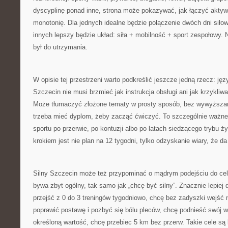
dyscyplinę ponad inne, strona może pokazywać, jak łączyć aktyw
monotonię. Dla jednych idealne będzie połączenie dwóch dni siłow
innych lepszy będzie układ: siła + mobilność + sport zespołowy. N
był do utrzymania.
W opisie tej przestrzeni warto podkreślić jeszcze jedną rzecz: jęz
Szczecin nie musi brzmieć jak instrukcja obsługi ani jak krzykliw
Może tłumaczyć złożone tematy w prosty sposób, bez wywyższani
trzeba mieć dyplom, żeby zacząć ćwiczyć. To szczególnie ważne 
sportu po przerwie, po kontuzji albo po latach siedzącego trybu ż
krokiem jest nie plan na 12 tygodni, tylko odzyskanie wiary, że da 
Silny Szczecin może też przypominać o mądrym podejściu do cel
bywa zbyt ogólny, tak samo jak „chcę być silny”. Znacznie lepiej d
przejść z 0 do 3 treningów tygodniowo, chcę bez zadyszki wejść n
poprawić postawę i pozbyć się bólu pleców, chcę podnieść swój 
określoną wartość, chcę przebiec 5 km bez przerw. Takie cele są 