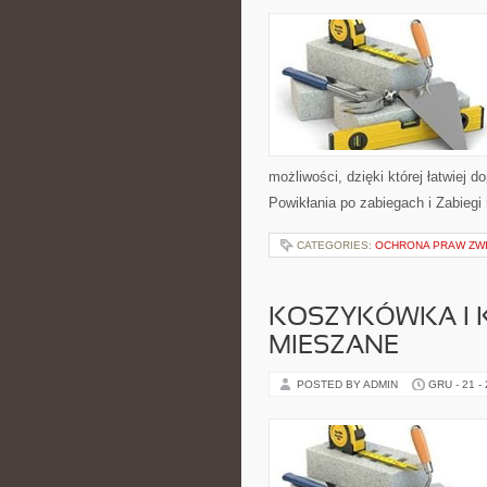
możliwości, dzięki której łatwiej 
Powikłania po zabiegach i Zabiegi
CATEGORIES:
OCHRONA PRAW ZW
KOSZYKÓWKA I K
MIESZANE
POSTED BY ADMIN
GRU - 21 -