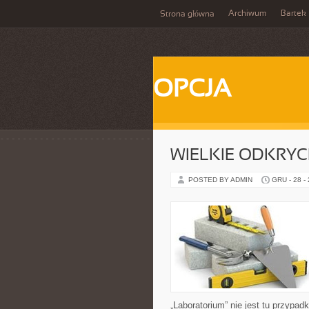
Archiwum
Bartek
Strona główna
OPCJA
WIELKIE ODKRYC
POSTED BY ADMIN
GRU - 28 -
„Laboratorium” nie jest tu przypad