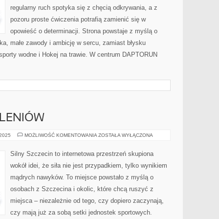
regularny ruch spotyka się z chęcią odkrywania, a z
pozoru proste ćwiczenia potrafią zamienić się w
opowieść o determinacji. Strona powstaje z myślą o
iska, małe zawody i ambicję w sercu, zamiast błysku
i sporty wodne i Hokej na trawie. W centrum DAPTORUN
OLENIÓW
SZCZECINEK
 2025
MOŻLIWOŚĆ KOMENTOWANIA
ZOSTAŁA WYŁĄCZONA
I
GOLENIÓW
Silny Szczecin to internetowa przestrzeń skupiona
wokół idei, że siła nie jest przypadkiem, tylko wynikiem
mądrych nawyków. To miejsce powstało z myślą o
osobach z Szczecina i okolic, które chcą ruszyć z
miejsca – niezależnie od tego, czy dopiero zaczynają,
czy mają już za sobą setki jednostek sportowych.