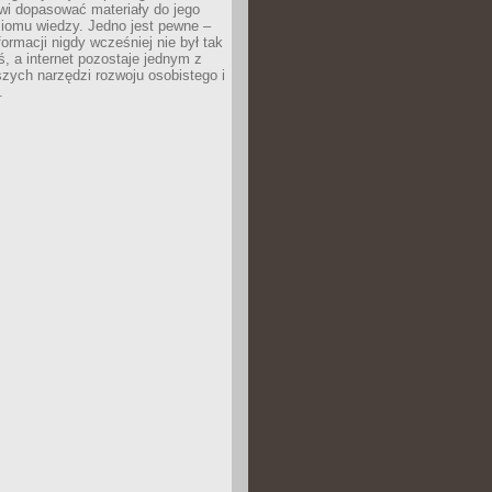
wi dopasować materiały do jego
ziomu wiedzy. Jedno jest pewne –
formacji nigdy wcześniej nie był tak
iś, a internet pozostaje jednym z
szych narzędzi rozwoju osobistego i
.