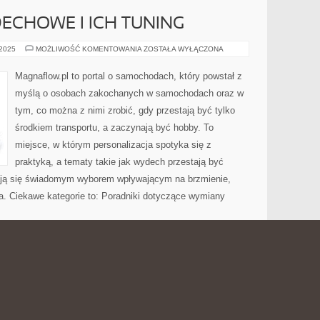
CHOWE I ICH TUNING
KOLEKTORY
 2025
MOŻLIWOŚĆ KOMENTOWANIA
ZOSTAŁA WYŁĄCZONA
WYDECHOWE
I
ICH
Magnaflow.pl to portal o samochodach, który powstał z
TUNING
myślą o osobach zakochanych w samochodach oraz w
tym, co można z nimi zrobić, gdy przestają być tylko
środkiem transportu, a zaczynają być hobby. To
miejsce, w którym personalizacja spotyka się z
praktyką, a tematy takie jak wydech przestają być
ją się świadomym wyborem wpływającym na brzmienie,
a. Ciekawe kategorie to: Poradniki dotyczące wymiany
IU CODZIENNYM
A I KUCHNIA GRECKA
KUCHNIA
 2025
MOŻLIWOŚĆ KOMENTOWANIA
ZOSTAŁA WYŁĄCZONA
TURECKA