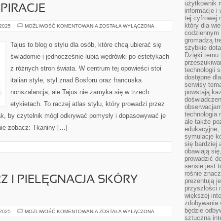
użytkownik 
PIRACJE
informacje i
tej cyfrowej 
który dla wi
LOOKBOOKI
 2025
MOŻLIWOŚĆ KOMENTOWANIA
ZOSTAŁA WYŁĄCZONA
I
codziennym k
INSPIRACJE
gromadzą tre
Tajus to blog o stylu dla osób, które chcą ubierać się
szybkie dota
Dzięki temu 
świadomie i jednocześnie lubią wędrówki po estetykach
przeszukiwan
z różnych stron świata. W centrum tej opowieści stoi
technologii s
dostępne dla
italian style, styl znad Bosforu oraz francuska
serwisy tema
nonszalancja, ale Tajus nie zamyka się w trzech
powstają każ
doświadczen
etykietach. To raczej atlas stylu, który prowadzi przez
obserwacjam
technologia n
 tak, by czytelnik mógł odkrywać pomysły i dopasowywać je
ale także po
nie zobacz: Tkaniny […]
edukacyjne, 
symulacje k
się bardziej
obawiają się
prowadzić d
sensie jest 
rośnie znacze
Z I PIELĘGNACJA SKÓRY
prezentują j
przyszłości
większej int
zdobywania 
będzie odbyw
ZABIEGI
 2025
MOŻLIWOŚĆ KOMENTOWANIA
ZOSTAŁA WYŁĄCZONA
NA
sztuczna in