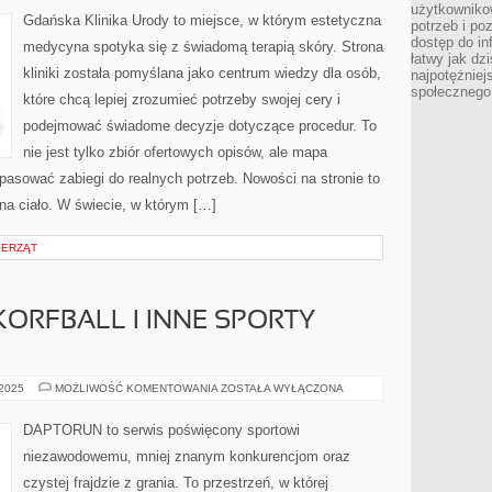
TWARZ
użytkowniko
I
Gdańska Klinika Urody to miejsce, w którym estetyczna
potrzeb i po
PIELĘGNACJA
SKÓRY
dostęp do in
medycyna spotyka się z świadomą terapią skóry. Strona
WRAŻLIWEJ
łatwy jak dz
kliniki została pomyślana jako centrum wiedzy dla osób,
najpotężniej
społecznego
które chcą lepiej zrozumieć potrzeby swojej cery i
podejmować świadome decyzje dotyczące procedur. To
nie jest tylko zbiór ofertowych opisów, ale mapa
dopasować zabiegi do realnych potrzeb. Nowości na stronie to
 na ciało. W świecie, w którym […]
IERZĄT
ORFBALL I INNE SPORTY
KOSZYKÓWKA
 2025
MOŻLIWOŚĆ KOMENTOWANIA
ZOSTAŁA WYŁĄCZONA
I
KORFBALL
I
DAPTORUN to serwis poświęcony sportowi
INNE
SPORTY
niezawodowemu, mniej znanym konkurencjom oraz
MIESZANE
czystej frajdzie z grania. To przestrzeń, w której