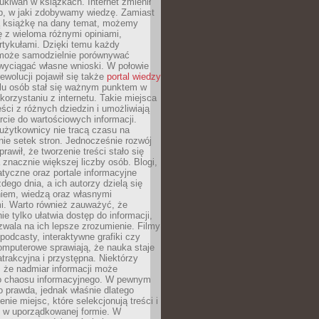
ukiwań w książkach. Internet zmienił
b, w jaki zdobywamy wiedzę. Zamiast
ą książkę na dany temat, możemy
 z wieloma różnymi opiniami,
artykułami. Dzięki temu każdy
może samodzielnie porównywać
 wyciągać własne wnioski. W połowie
rewolucji pojawił się także
portal wiedzy
elu osób stał się ważnym punktem w
orzystaniu z internetu. Takie miejsca
ści z różnych dziedzin i umożliwiają
rcie do wartościowych informacji.
użytkownicy nie tracą czasu na
ie setek stron. Jednocześnie rozwój
prawił, że tworzenie treści stało się
 znacznie większej liczby osób. Blogi,
tyczne oraz portale informacyjne
dego dnia, a ich autorzy dzielą się
iem, wiedzą oraz własnymi
i. Warto również zauważyć, że
ie tylko ułatwia dostęp do informacji,
zwala na ich lepsze zrozumienie. Filmy
podcasty, interaktywne grafiki czy
omputerowe sprawiają, że nauka staje
 atrakcyjna i przystępna. Niektórzy
, że nadmiar informacji może
o chaosu informacyjnego. W pewnym
to prawda, jednak właśnie dlatego
nie miejsc, które selekcjonują treści i
e w uporządkowanej formie. W