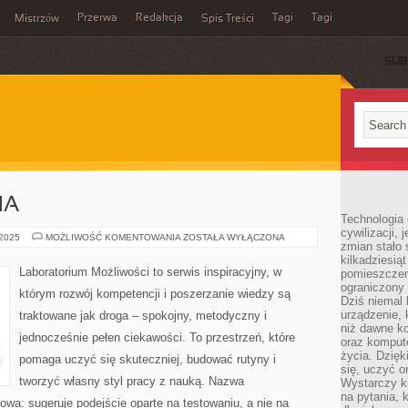
Przerwa
Redakcja
Tagi
Tagi
Mistrzów
Spis Treści
SUB
IA
Technologia
cywilizacji,
WIELKIE
 2025
MOŻLIWOŚĆ KOMENTOWANIA
ZOSTAŁA WYŁĄCZONA
zmian stało
ODKRYCIA
kilkadziesią
Laboratorium Możliwości to serwis inspiracyjny, w
pomieszczeni
ograniczony 
którym rozwój kompetencji i poszerzanie wiedzy są
Dziś niemal 
urządzenie,
traktowane jak droga – spokojny, metodyczny i
niż dawne k
jednocześnie pełen ciekawości. To przestrzeń, które
oraz kompute
życia. Dzię
pomaga uczyć się skuteczniej, budować rutyny i
się, uczyć o
tworzyć własny styl pracy z nauką. Nazwa
Wystarczy ki
na pytania,
kowa: sugeruje podejście oparte na testowaniu, a nie na