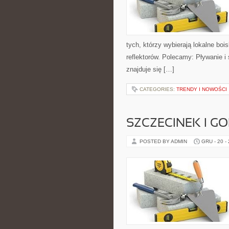
tych, którzy wybierają lokalne bo
reflektorów. Polecamy: Pływanie 
znajduje się […]
CATEGORIES:
TRENDY I NOWOŚCI
SZCZECINEK I G
POSTED BY ADMIN
GRU - 20 -