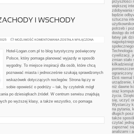
przyszłości
większej int
zdobywania 
będzie odbyw
sztuczna in
 ZACHODY I WSCHODY
użytkowniko
potrzeb i po
dostęp do in
łatwy jak dz
NAJPIĘKNIEJSZE
 2025
MOŻLIWOŚĆ KOMENTOWANIA
ZOSTAŁA WYŁĄCZONA
najpotężniej
ZACHODY
społecznego
I
WSCHODY
Technologia
Hotel-Logan.com.pl to blog turystyczny poświęcony
SŁOŃCA
cywilizacji,
Polsce, który pomaga planować wyjazdy w sposób
zmian stało
kilkadziesią
wygodny. To miejsce inspiracji dla osób, które chcą
pomieszczeni
poznawać miasta i jednocześnie szukają sprawdzonych
ograniczony 
Dziś niemal 
wskazówek dotyczących noclegów. Strona łączy w
urządzenie,
niż dawne k
sobie opowieść o podróży – tak, by czytelnik mógł
oraz kompute
ania po dziesiątkach źródeł. W centrum serwisu znajdują
życia. Dzię
się, uczyć o
nnych po wyższej klasy, a także wszystko, co pomaga
Wystarczy ki
na pytania,
długich posz
także sposó
czytać jedn
zapoznać się
analizami i 