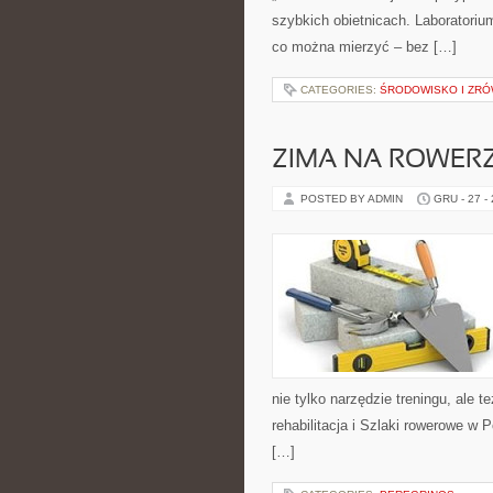
szybkich obietnicach. Laboratoriu
co można mierzyć – bez […]
CATEGORIES:
ŚRODOWISKO I ZR
ZIMA NA ROWER
POSTED BY ADMIN
GRU - 27 -
nie tylko narzędzie treningu, ale 
rehabilitacja i Szlaki rowerowe w
[…]