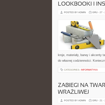
LOOKBOOKI I INS
POSTED BY ADMIN
GRU - 27 -
kroje, materiały, barwy i akcenty
do własnej codzienności. Koniecz
CATEGORIES:
INFORMATYKA
ZABIEGI NA TWAR
WRAŻLIWEJ
POSTED BY ADMIN
GRU - 21 -