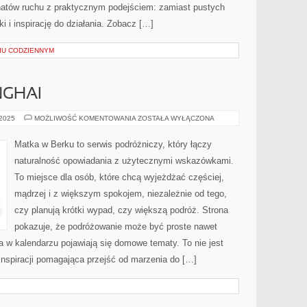
onatów ruchu z praktycznym podejściem: zamiast pustych
 i inspirację do działania. Zobacz […]
IU CODZIENNYM
NGHAI
HAMBURG
 2025
MOŻLIWOŚĆ KOMENTOWANIA
ZOSTAŁA WYŁĄCZONA
I
SHANGHAI
Matka w Berku to serwis podróżniczy, który łączy
naturalność opowiadania z użytecznymi wskazówkami.
To miejsce dla osób, które chcą wyjeżdżać częściej,
mądrzej i z większym spokojem, niezależnie od tego,
czy planują krótki wypad, czy większą podróż. Strona
pokazuje, że podróżowanie może być proste nawet
 a w kalendarzu pojawiają się domowe tematy. To nie jest
 inspiracji pomagająca przejść od marzenia do […]