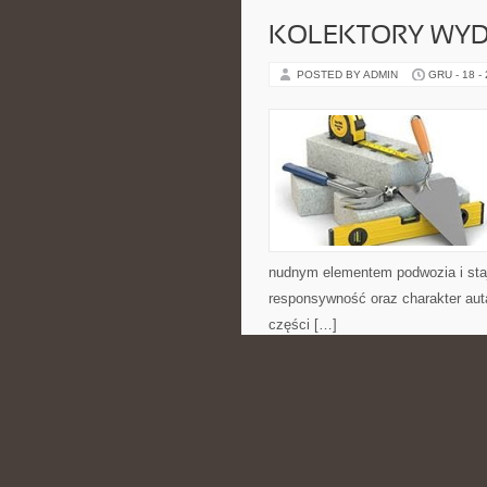
KOLEKTORY WYDE
POSTED BY ADMIN
GRU - 18 -
nudnym elementem podwozia i sta
responsywność oraz charakter aut
części […]
CATEGORIES:
MATEMATYKA W ŻYC
KUCHNIA TURECK
POSTED BY ADMIN
GRU - 17 -