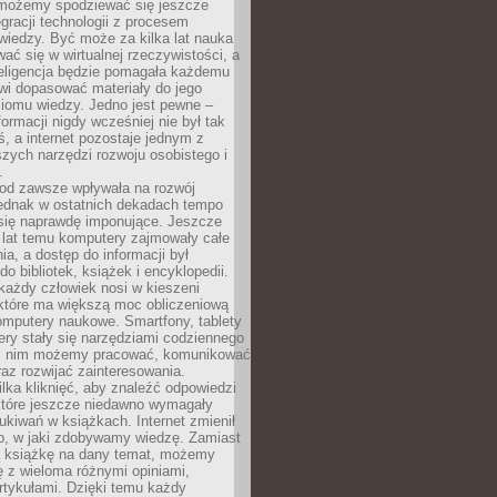
 możemy spodziewać się jeszcze
egracji technologii z procesem
wiedzy. Być może za kilka lat nauka
ać się w wirtualnej rzeczywistości, a
teligencja będzie pomagała każdemu
wi dopasować materiały do jego
ziomu wiedzy. Jedno jest pewne –
formacji nigdy wcześniej nie był tak
iś, a internet pozostaje jednym z
szych narzędzi rozwoju osobistego i
.
 od zawsze wpływała na rozwój
 jednak w ostatnich dekadach tempo
 się naprawdę imponujące. Jeszcze
t lat temu komputery zajmowały całe
a, a dostęp do informacji był
do bibliotek, książek i encyklopedii.
każdy człowiek nosi w kieszeni
 które ma większą moc obliczeniową
omputery naukowe. Smartfony, tablety
ry stały się narzędziami codziennego
ki nim możemy pracować, komunikować
raz rozwijać zainteresowania.
lka kliknięć, aby znaleźć odpowiedzi
 które jeszcze niedawno wymagały
ukiwań w książkach. Internet zmienił
b, w jaki zdobywamy wiedzę. Zamiast
ą książkę na dany temat, możemy
 z wieloma różnymi opiniami,
artykułami. Dzięki temu każdy