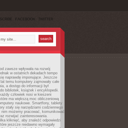
SCRIBE
FACEBOOK
TWITTER
 od zawsze wpływała na rozwój
 jednak w ostatnich dekadach tempo
 się naprawdę imponujące. Jeszcze
t lat temu komputery zajmowały całe
a, a dostęp do informacji był
do bibliotek, książek i encyklopedii.
każdy człowiek nosi w kieszeni
 które ma większą moc obliczeniową
omputery naukowe. Smartfony, tablety
ry stały się narzędziami codziennego
ki nim możemy pracować, komunikować
raz rozwijać zainteresowania.
lka kliknięć, aby znaleźć odpowiedzi
 które jeszcze niedawno wymagały