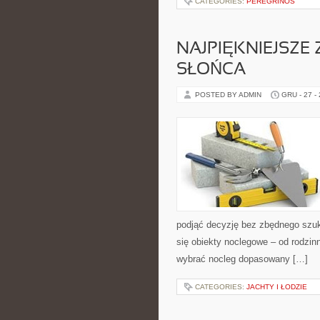
CATEGORIES:
PEREGRINOS
NAJPIĘKNIEJSZE
SŁOŃCA
POSTED BY ADMIN
GRU - 27 -
podjąć decyzję bez zbędnego szuk
się obiekty noclegowe – od rodzi
wybrać nocleg dopasowany […]
CATEGORIES:
JACHTY I ŁODZIE