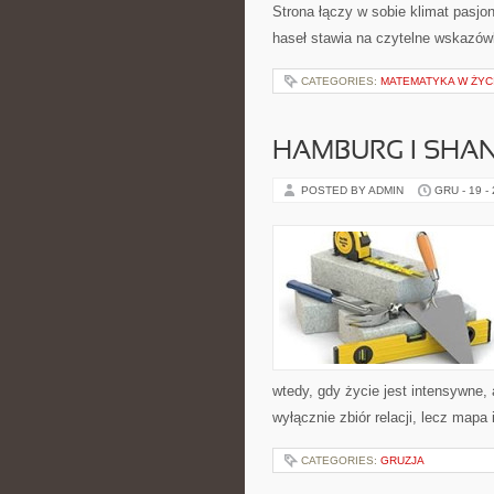
Strona łączy w sobie klimat pasj
haseł stawia na czytelne wskazówki
CATEGORIES:
MATEMATYKA W ŻYC
HAMBURG I SHA
POSTED BY ADMIN
GRU - 19 -
wtedy, gdy życie jest intensywne,
wyłącznie zbiór relacji, lecz mapa
CATEGORIES:
GRUZJA