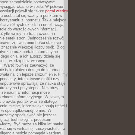
może samodzielnie porównywać
 wyciągać własne wnioski. W połowie
rewolucji pojawił się także
portal wiedzy
elu osób stał się ważnym punktem w
orzystaniu z internetu. Takie miejsca
ści z różnych dziedzin i umożliwiają
rcie do wartościowych informacji.
użytkownicy nie tracą czasu na
ie setek stron. Jednocześnie rozwój
prawił, że tworzenie treści stało się
 znacznie większej liczby osób. Blogi,
tyczne oraz portale informacyjne
dego dnia, a ich autorzy dzielą się
iem, wiedzą oraz własnymi
i. Warto również zauważyć, że
ie tylko ułatwia dostęp do informacji,
zwala na ich lepsze zrozumienie. Filmy
podcasty, interaktywne grafiki czy
omputerowe sprawiają, że nauka staje
 atrakcyjna i przystępna. Niektórzy
, że nadmiar informacji może
o chaosu informacyjnego. W pewnym
to prawda, jednak właśnie dlatego
nie miejsc, które selekcjonują treści i
e w uporządkowanej formie. W
 możemy spodziewać się jeszcze
egracji technologii z procesem
wiedzy. Być może za kilka lat nauka
ać się w wirtualnej rzeczywistości, a
teligencja będzie pomagała każdemu