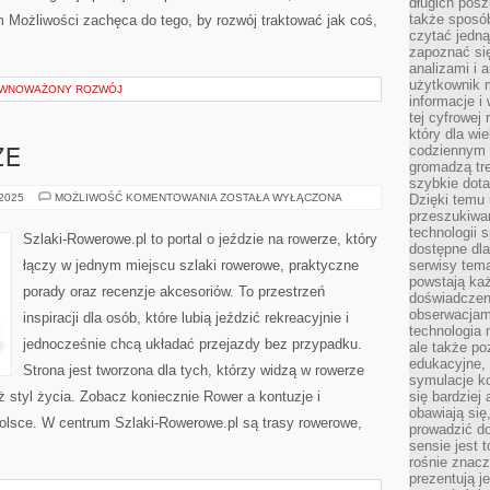
długich posz
także sposó
m Możliwości zachęca do tego, by rozwój traktować jak coś,
czytać jedn
zapoznać się
analizami i 
użytkownik 
ÓWNOWAŻONY ROZWÓJ
informacje i
tej cyfrowej 
który dla wi
codziennym k
ZE
gromadzą tre
szybkie dota
ZIMA
 2025
MOŻLIWOŚĆ KOMENTOWANIA
ZOSTAŁA WYŁĄCZONA
Dzięki temu 
NA
przeszukiwan
ROWERZE
technologii s
Szlaki-Rowerowe.pl to portal o jeździe na rowerze, który
dostępne dla
łączy w jednym miejscu szlaki rowerowe, praktyczne
serwisy tema
powstają każ
porady oraz recenzje akcesoriów. To przestrzeń
doświadczen
obserwacjam
inspiracji dla osób, które lubią jeździć rekreacyjnie i
technologia n
jednocześnie chcą układać przejazdy bez przypadku.
ale także po
edukacyjne, 
Strona jest tworzona dla tych, którzy widzą w rowerze
symulacje k
też styl życia. Zobacz koniecznie Rower a kontuzje i
się bardziej
obawiają się
 Polsce. W centrum Szlaki-Rowerowe.pl są trasy rowerowe,
prowadzić d
sensie jest 
rośnie znacze
prezentują j