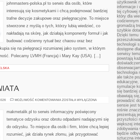
użytkownik 
johnmasters-polska.pl to serwis dla osób, które
informacje i
interesują się kosmetykami i chcą podejmować bardziej
tej cyfrowej 
który dla wi
trafne decyzje zakupowe oraz pielęgnacyjne. To miejsce
codziennym k
gromadzą tre
stworzone z myślą o tych, którzy lubią wiedzieć, co
szybkie dota
nakładają na skórę, jak działają komponenty formuł i jak
Dzięki temu 
przeszukiwan
budować codzienny rytuał bez chaosu oraz bez
technologii s
upia się na pielęgnacji rozumianej jako system, w którym
dostępne dla
serwisy tema
yczność. Polecamy LVMH (Francja) i Mary Kay (USA). […]
powstają każ
doświadczen
obserwacjam
ELSKA
technologia n
ale także po
edukacyjne, 
symulacje k
WIATA
się bardziej
obawiają się
INSPIRACJE
2026
MOŻLIWOŚĆ KOMENTOWANIA
ZOSTAŁA WYŁĄCZONA
prowadzić d
ZE
sensie jest 
ŚWIATA
rośnie znacze
makmetalik.pl to serwis informacyjny poświęcony
prezentują j
tematyce odzysku oraz obrotu odpadami nadającymi się
przyszłości
większej int
do odzysku. To miejsce dla osób i firm, które chcą lepiej
zdobywania 
będzie odbyw
rozumieć, jak działa rynek złomu, jak przygotować
sztuczna in