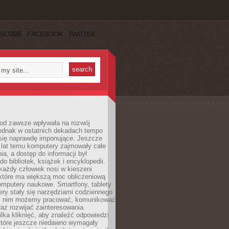
SCRIBE
FACEBOOK
TWITTER
 od zawsze wpływała na rozwój
 jednak w ostatnich dekadach tempo
 się naprawdę imponujące. Jeszcze
t lat temu komputery zajmowały całe
a, a dostęp do informacji był
do bibliotek, książek i encyklopedii.
każdy człowiek nosi w kieszeni
 które ma większą moc obliczeniową
omputery naukowe. Smartfony, tablety
ry stały się narzędziami codziennego
ki nim możemy pracować, komunikować
raz rozwijać zainteresowania.
lka kliknięć, aby znaleźć odpowiedzi
 które jeszcze niedawno wymagały