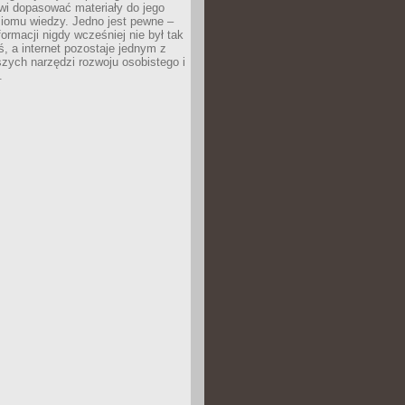
wi dopasować materiały do jego
ziomu wiedzy. Jedno jest pewne –
formacji nigdy wcześniej nie był tak
iś, a internet pozostaje jednym z
szych narzędzi rozwoju osobistego i
.