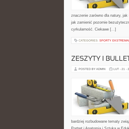
znaczenie zarówno dla natury, jak 
jak zamienić pozornie bezużyteczn
cyrkularność. Ciekawe […]
CATEGORIES:
SPORTY EKSTREMA
ZESZYTY I BULLE
POSTED BY ADMIN
LUT - 21 - 
bardziej rozbudowane tematy zwią
Portret i Anatomia i Sztuka w Eduk