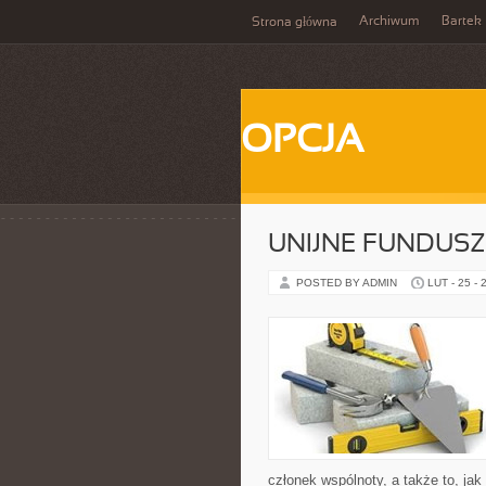
Archiwum
Bartek
Strona główna
OPCJA
UNIJNE FUNDUSZ
POSTED BY ADMIN
LUT - 25 - 
członek wspólnoty, a także to, j