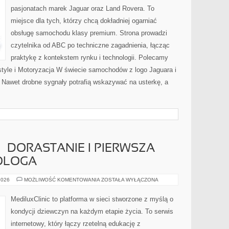
pasjonatach marek Jaguar oraz Land Rovera. To
miejsce dla tych, którzy chcą dokładniej ogarniać
obsługę samochodu klasy premium. Strona prowadzi
czytelnika od ABC po techniczne zagadnienia, łącząc
praktykę z kontekstem rynku i technologii. Polecamy
yle i Motoryzacja W świecie samochodów z logo Jaguara i
. Nawet drobne sygnały potrafią wskazywać na usterkę, a
– DORASTANIE I PIERWSZA
KOLOGA
MŁODA
2026
MOŻLIWOŚĆ KOMENTOWANIA
ZOSTAŁA WYŁĄCZONA
KOBIETA
–
DORASTANIE
MediluxClinic to platforma w sieci stworzone z myślą o
I
PIERWSZA
kondycji dziewczyn na każdym etapie życia. To serwis
WIZYTA
U
internetowy, który łączy rzetelną edukację z
GINEKOLOGA