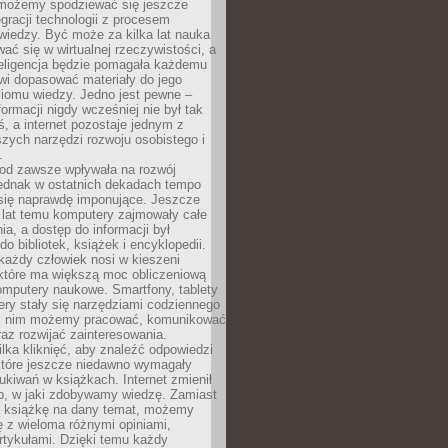
 możemy spodziewać się jeszcze
egracji technologii z procesem
wiedzy. Być może za kilka lat nauka
ać się w wirtualnej rzeczywistości, a
teligencja będzie pomagała każdemu
wi dopasować materiały do jego
ziomu wiedzy. Jedno jest pewne –
formacji nigdy wcześniej nie był tak
iś, a internet pozostaje jednym z
szych narzędzi rozwoju osobistego i
.
 od zawsze wpływała na rozwój
 jednak w ostatnich dekadach tempo
 się naprawdę imponujące. Jeszcze
t lat temu komputery zajmowały całe
a, a dostęp do informacji był
do bibliotek, książek i encyklopedii.
każdy człowiek nosi w kieszeni
 które ma większą moc obliczeniową
omputery naukowe. Smartfony, tablety
ry stały się narzędziami codziennego
ki nim możemy pracować, komunikować
raz rozwijać zainteresowania.
lka kliknięć, aby znaleźć odpowiedzi
 które jeszcze niedawno wymagały
ukiwań w książkach. Internet zmienił
b, w jaki zdobywamy wiedzę. Zamiast
ą książkę na dany temat, możemy
 z wieloma różnymi opiniami,
artykułami. Dzięki temu każdy