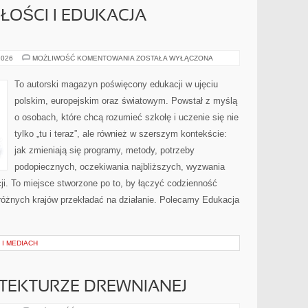
OŚCI I EDUKACJA
ZAWODY
2026
MOŻLIWOŚĆ KOMENTOWANIA
ZOSTAŁA WYŁĄCZONA
PRZYSZŁOŚCI
I
EDUKACJA
To autorski magazyn poświęcony edukacji w ujęciu
ZAWODOWA
polskim, europejskim oraz światowym. Powstał z myślą
o osobach, które chcą rozumieć szkołę i uczenie się nie
tylko „tu i teraz”, ale również w szerszym kontekście:
jak zmieniają się programy, metody, potrzeby
podopiecznych, oczekiwania najbliższych, wyzwania
cji. To miejsce stworzone po to, by łączyć codzienność
z różnych krajów przekładać na działanie. Polecamy Edukacja
 I MEDIACH
TEKTURZE DREWNIANEJ