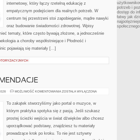
U
użytkowniko
internetowy, który łączy rzetelną edukację z
GINEKOLOGA
potrzeb i po
empatycznym podejściem dla realnych potrzeb. W
dostęp do in
łatwy jak dz
centrum tej przestrzeni stoi zapobieganie, mądre nawyki
najpotężniej
oraz budowanie świadomości zdrowotnej. Wpisy
społecznego
ieć tematy, które często bywają złożone, a jednocześnie
ekologia a choroby współistniejące i Płodność i
nic pojawiają się materiały […]
OTORYZACYJNYCH
OMENDACJE
RECENZJE
2026
MOŻLIWOŚĆ KOMENTOWANIA
ZOSTAŁA WYŁĄCZONA
I
REKOMENDACJE
To zakątek stworzyliśmy jako portal o muzyce, w
którym praktyka spotyka się z pasją. Jeśli szukasz
prostej ścieżki wejścia w świat dźwięków albo chcesz
uporządkować podstawy, znajdziesz tu materiały
prowadzące krok po kroku. To nie jest sztywny