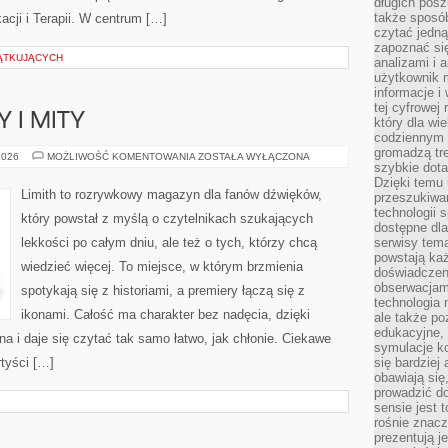
długich posz
także sposó
acji i Terapii. W centrum […]
czytać jedn
zapoznać się
ĄTKUJĄCYCH
analizami i 
użytkownik 
informacje i
tej cyfrowej 
 I MITY
który dla wi
codziennym k
gromadzą tre
MUZYCZNE
2026
MOŻLIWOŚĆ KOMENTOWANIA
ZOSTAŁA WYŁĄCZONA
szybkie dota
FAKTY
I
Dzięki temu 
MITY
Limith to rozrywkowy magazyn dla fanów dźwięków,
przeszukiwan
technologii s
który powstał z myślą o czytelnikach szukających
dostępne dla
lekkości po całym dniu, ale też o tych, którzy chcą
serwisy tema
powstają każ
wiedzieć więcej. To miejsce, w którym brzmienia
doświadczen
obserwacjam
spotykają się z historiami, a premiery łączą się z
technologia n
ikonami. Całość ma charakter bez nadęcia, dzięki
ale także po
edukacyjne, 
a i daje się czytać tak samo łatwo, jak chłonie. Ciekawe
symulacje k
rtyści […]
się bardziej
obawiają się
prowadzić d
sensie jest 
rośnie znacze
prezentują j