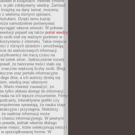
ukiwań w książkach. Internet zmienił
b, w jaki zdobywamy wiedzę. Zamiast
ą książkę na dany temat, możemy
 z wieloma różnymi opiniami,
artykułami. Dzięki temu każdy
może samodzielnie porównywać
 wyciągać własne wnioski. W połowie
rewolucji pojawił się także
portal wiedzy
elu osób stał się ważnym punktem w
orzystaniu z internetu. Takie miejsca
ści z różnych dziedzin i umożliwiają
rcie do wartościowych informacji.
użytkownicy nie tracą czasu na
ie setek stron. Jednocześnie rozwój
prawił, że tworzenie treści stało się
 znacznie większej liczby osób. Blogi,
tyczne oraz portale informacyjne
dego dnia, a ich autorzy dzielą się
iem, wiedzą oraz własnymi
i. Warto również zauważyć, że
ie tylko ułatwia dostęp do informacji,
zwala na ich lepsze zrozumienie. Filmy
podcasty, interaktywne grafiki czy
omputerowe sprawiają, że nauka staje
 atrakcyjna i przystępna. Niektórzy
, że nadmiar informacji może
o chaosu informacyjnego. W pewnym
to prawda, jednak właśnie dlatego
nie miejsc, które selekcjonują treści i
e w uporządkowanej formie. W