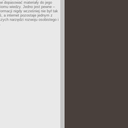
wi dopasować materiały do jego
ziomu wiedzy. Jedno jest pewne –
formacji nigdy wcześniej nie był tak
iś, a internet pozostaje jednym z
szych narzędzi rozwoju osobistego i
.