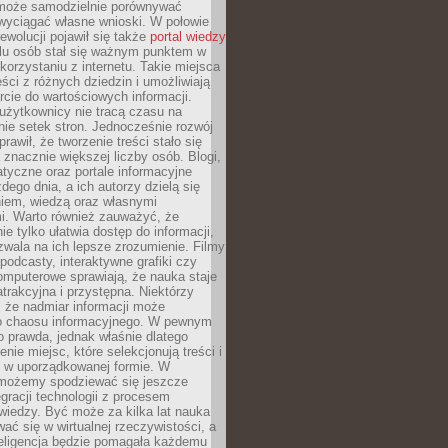
może samodzielnie porównywać
 wyciągać własne wnioski. W połowie
rewolucji pojawił się także
portal wiedzy
elu osób stał się ważnym punktem w
orzystaniu z internetu. Takie miejsca
ści z różnych dziedzin i umożliwiają
rcie do wartościowych informacji.
użytkownicy nie tracą czasu na
ie setek stron. Jednocześnie rozwój
prawił, że tworzenie treści stało się
 znacznie większej liczby osób. Blogi,
tyczne oraz portale informacyjne
dego dnia, a ich autorzy dzielą się
iem, wiedzą oraz własnymi
i. Warto również zauważyć, że
ie tylko ułatwia dostęp do informacji,
zwala na ich lepsze zrozumienie. Filmy
podcasty, interaktywne grafiki czy
omputerowe sprawiają, że nauka staje
 atrakcyjna i przystępna. Niektórzy
, że nadmiar informacji może
o chaosu informacyjnego. W pewnym
to prawda, jednak właśnie dlatego
nie miejsc, które selekcjonują treści i
e w uporządkowanej formie. W
 możemy spodziewać się jeszcze
egracji technologii z procesem
wiedzy. Być może za kilka lat nauka
ać się w wirtualnej rzeczywistości, a
teligencja będzie pomagała każdemu