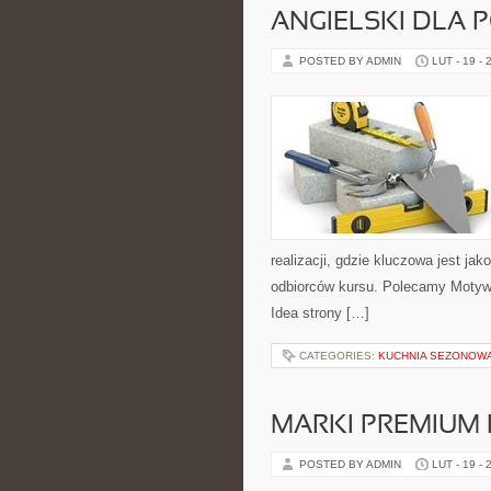
ANGIELSKI DLA 
POSTED BY ADMIN
LUT - 19 - 
realizacji, gdzie kluczowa jest ja
odbiorców kursu. Polecamy Motywacj
Idea strony […]
CATEGORIES:
KUCHNIA SEZONOWA
MARKI PREMIUM
POSTED BY ADMIN
LUT - 19 - 