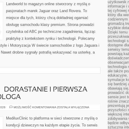
użytkownik 
LUKSUSOWE
Landworld to magazyn online stworzony z myślą o
informacje i
tej cyfrowej 
pasjonatach marek Jaguar oraz Land Rovera. To
który dla wi
miejsce dla tych, którzy chcą dokładniej ogarniać
codziennym k
gromadzą tre
obsługę samochodu klasy premium. Strona prowadzi
szybkie dota
czytelnika od ABC po techniczne zagadnienia, łącząc
Dzięki temu 
przeszukiwan
praktykę z kontekstem rynku i technologii. Polecamy
technologii s
dostępne dla
yle i Motoryzacja W świecie samochodów z logo Jaguara i
serwisy tema
. Nawet drobne sygnały potrafią wskazywać na usterkę, a
powstają każ
doświadczen
obserwacjam
technologia n
ale także po
edukacyjne, 
symulacje k
się bardziej
obawiają się
– DORASTANIE I PIERWSZA
prowadzić d
KOLOGA
sensie jest 
rośnie znacze
prezentują j
MŁODA
2026
MOŻLIWOŚĆ KOMENTOWANIA
ZOSTAŁA WYŁĄCZONA
przyszłości
KOBIETA
–
większej int
DORASTANIE
MediluxClinic to platforma w sieci stworzone z myślą o
zdobywania 
I
będzie odbyw
PIERWSZA
kondycji dziewczyn na każdym etapie życia. To serwis
WIZYTA
sztuczna in