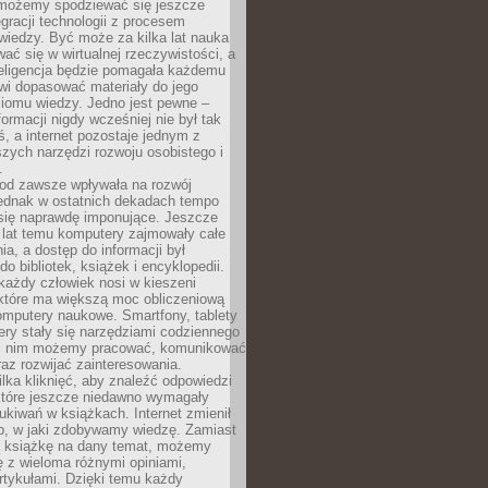
 możemy spodziewać się jeszcze
egracji technologii z procesem
wiedzy. Być może za kilka lat nauka
ać się w wirtualnej rzeczywistości, a
teligencja będzie pomagała każdemu
wi dopasować materiały do jego
ziomu wiedzy. Jedno jest pewne –
formacji nigdy wcześniej nie był tak
iś, a internet pozostaje jednym z
szych narzędzi rozwoju osobistego i
.
 od zawsze wpływała na rozwój
 jednak w ostatnich dekadach tempo
 się naprawdę imponujące. Jeszcze
t lat temu komputery zajmowały całe
a, a dostęp do informacji był
do bibliotek, książek i encyklopedii.
każdy człowiek nosi w kieszeni
 które ma większą moc obliczeniową
omputery naukowe. Smartfony, tablety
ry stały się narzędziami codziennego
ki nim możemy pracować, komunikować
raz rozwijać zainteresowania.
lka kliknięć, aby znaleźć odpowiedzi
 które jeszcze niedawno wymagały
ukiwań w książkach. Internet zmienił
b, w jaki zdobywamy wiedzę. Zamiast
ą książkę na dany temat, możemy
 z wieloma różnymi opiniami,
artykułami. Dzięki temu każdy