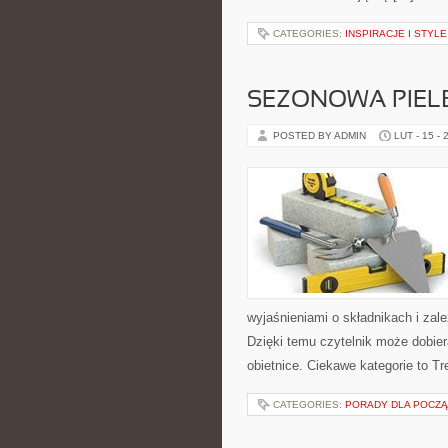
CATEGORIES:
INSPIRACJE I STYL
SEZONOWA PIEL
POSTED BY ADMIN
LUT - 15 - 
wyjaśnieniami o składnikach i zal
Dzięki temu czytelnik może dobier
obietnice. Ciekawe kategorie to Tr
CATEGORIES:
PORADY DLA POCZ