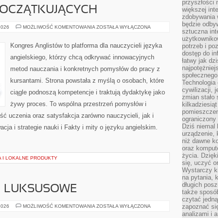
przyszłości
POCZĄTKUJĄCYCH
większej int
zdobywania 
będzie odbyw
ANGIELSKI
2026
MOŻLIWOŚĆ KOMENTOWANIA
ZOSTAŁA WYŁĄCZONA
sztuczna in
DLA
POCZĄTKUJĄCYCH
użytkowniko
Kongres Anglistów to platforma dla nauczycieli języka
potrzeb i po
dostęp do in
angielskiego, którzy chcą odkrywać innowacyjnych
łatwy jak dz
najpotężniej
metod nauczania i konkretnych pomysłów do pracy z
społecznego
kursantami. Strona powstała z myślą o osobach, które
Technologia
cywilizacji,
ciągle podnoszą kompetencje i traktują dydaktykę jako
zmian stało
żywy proces. To wspólna przestrzeń pomysłów i
kilkadziesią
pomieszczeni
kość uczenia oraz satysfakcja zarówno nauczycieli, jak i
ograniczony 
Dziś niemal 
a i strategie nauki i Fakty i mity o języku angielskim.
urządzenie,
niż dawne k
oraz kompute
życia. Dzię
 I LOKALNE PRODUKTY
się, uczyć o
Wystarczy ki
na pytania,
długich posz
 I LUKSUSOWE
także sposó
czytać jedn
MARKI
zapoznać się
2026
MOŻLIWOŚĆ KOMENTOWANIA
ZOSTAŁA WYŁĄCZONA
PREMIUM
analizami i 
I