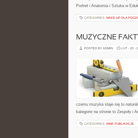
Portret i Anatomia i Sztuka w Eduk
CATEGORIES:
MAKE-UP DLA POCZ
MUZYCZNE FAKTY
POSTED BY ADMIN
LUT - 20 - 
czemu muzyka staje się tu naturaln
kategorie na stronie to Zespoły i A
CATEGORIES:
INNE PUBLIKACJE