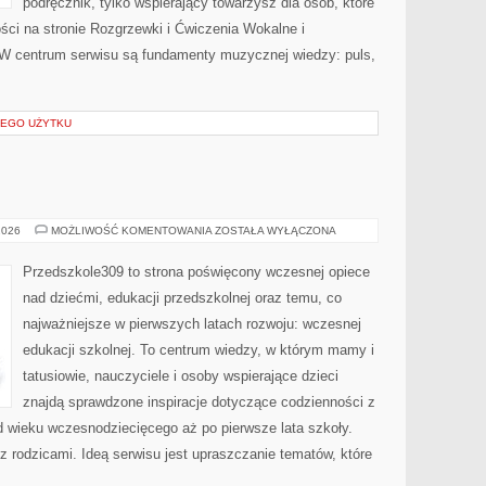
podręcznik, tylko wspierający towarzysz dla osób, które
ści na stronie Rozgrzewki i Ćwiczenia Wokalne i
 W centrum serwisu są fundamenty muzycznej wiedzy: puls,
NEGO UŻYTKU
PRZEDSZKOLA
2026
MOŻLIWOŚĆ KOMENTOWANIA
ZOSTAŁA WYŁĄCZONA
Przedszkole309 to strona poświęcony wczesnej opiece
nad dziećmi, edukacji przedszkolnej oraz temu, co
najważniejsze w pierwszych latach rozwoju: wczesnej
edukacji szkolnej. To centrum wiedzy, w którym mamy i
tatusiowie, nauczyciele i osoby wspierające dzieci
znajdą sprawdzone inspiracje dotyczące codzienności z
 wieku wczesnodziecięcego aż po pierwsze lata szkoły.
z rodzicami. Ideą serwisu jest upraszczanie tematów, które