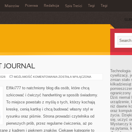
Przerwa
Redakcja
Tagi
Tagi
Mistrzów
Spis Treści
SUB
T JOURNAL
Technologia
cywilizacji,
ZESZYTY
2026
MOŻLIWOŚĆ KOMENTOWANIA
ZOSTAŁA WYŁĄCZONA
zmian stało
I
BULLET
kilkadziesią
JOURNAL
Elfiki777 to natchniony blog dla osób, które chcą
pomieszczeni
ograniczony 
szkicować i ćwiczyć handwriting w sposób świadomy.
Dziś niemal 
urządzenie,
To miejsce powstało z myślą o tych, którzy kochają
niż dawne k
kreskę, cenią kartkę i chcą budować własny styl w
oraz kompute
życia. Dzię
rysunku oraz piśmie. Strona prowadzi czytelnika od
się, uczyć o
pierwszych prób, przez regularne ćwiczenia, aż po
Wystarczy ki
na pytania,
zane z kadrem i pięknem znaków. Ciekawe kategorie to