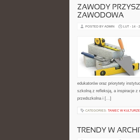
ZAWODY PRZYSZŁ
ZAWODOWA
POSTED BY ADMIN
LUT - 14 - 
edukatorów oraz priorytety instytu
szkolną z refleksją, a inspiracje 
przedszkolna i […]
CATEGORIES:
TANIEC W KULTURZE
TRENDY W ARCHI