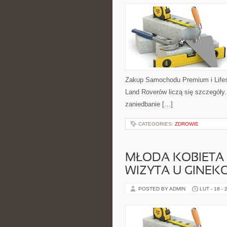
Zakup Samochodu Premium i Lifest
Land Roverów liczą się szczegóły
zaniedbanie […]
CATEGORIES:
ZDROWIE
MŁODA KOBIETA 
WIZYTA U GINE
POSTED BY ADMIN
LUT - 18 - 