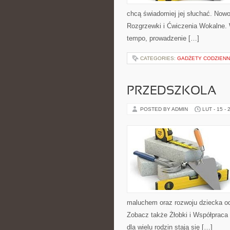
chcą świadomiej jej słuchać. Nowo
Rozgrzewki i Ćwiczenia Wokalne.
tempo, prowadzenie […]
CATEGORIES:
GADŻETY CODZIEN
PRZEDSZKOLA
POSTED BY ADMIN
LUT - 15 - 
maluchem oraz rozwoju dziecka od
Zobacz także Żłobki i Współpraca 
dla wielu rodzin stają się […]