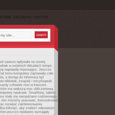
SCRIBE
FACEBOOK
TWITTER
 od zawsze wpływała na rozwój
 jednak w ostatnich dekadach tempo
 się naprawdę imponujące. Jeszcze
t lat temu komputery zajmowały całe
a, a dostęp do informacji był
do bibliotek, książek i encyklopedii.
każdy człowiek nosi w kieszeni
 które ma większą moc obliczeniową
omputery naukowe. Smartfony, tablety
ry stały się narzędziami codziennego
ki nim możemy pracować, komunikować
raz rozwijać zainteresowania.
lka kliknięć, aby znaleźć odpowiedzi
 które jeszcze niedawno wymagały