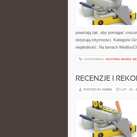
powstają tak, aby pomagać zrozum
dotykają intymności. Kategorie Gin
niepłodność. Na łamach MediluxCli
CATEGORIES:
HISTORIA MAREK M
RECENZJE I REK
POSTED BY ADMIN
LUT - 16 - 