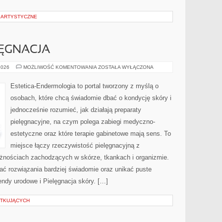
E ARTYSTYCZNE
ĘGNACJA
SEZONOWA
2026
MOŻLIWOŚĆ KOMENTOWANIA
ZOSTAŁA WYŁĄCZONA
PIELĘGNACJA
Estetica-Endermologia to portal tworzony z myślą o
osobach, które chcą świadomie dbać o kondycję skóry i
jednocześnie rozumieć, jak działają preparaty
pielęgnacyjne, na czym polega zabiegi medyczno-
estetyczne oraz które terapie gabinetowe mają sens. To
miejsce łączy rzeczywistość pielęgnacyjną z
eżnościach zachodzących w skórze, tkankach i organizmie.
ać rozwiązania bardziej świadomie oraz unikać puste
endy urodowe i Pielęgnacja skóry. […]
ĄTKUJĄCYCH