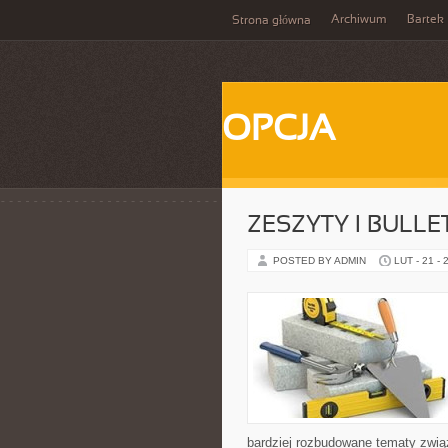
Archiwum
Bartek
Strona główna
OPCJA
ZESZYTY I BULLE
POSTED BY ADMIN
LUT - 21 - 
bardziej rozbudowane tematy zwią