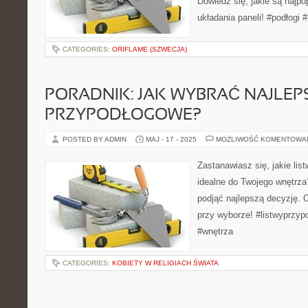
Dowiedz się, jakie są najpop
układania paneli! #podłogi 
CATEGORIES:
ORIFLAME (SZWECJA)
PORADNIK: JAK WYBRAĆ NAJLEP
PRZYPODŁOGOWE?
POSTED BY ADMIN
MAJ - 17 - 2025
MOŻLIWOŚĆ KOMENTOWA
Zastanawiasz się, jakie li
idealne do Twojego wnętrz
podjąć najlepszą decyzję. 
przy wyborze! #listwyprzyp
#wnętrza
CATEGORIES:
KOBIETY W RELIGIACH ŚWIATA