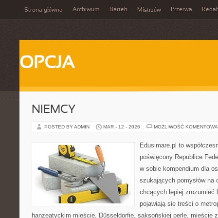
Archiwum
Bartek
Przerwa
Redak
Strona główna
Mistrzów
OPCJA
NIEMCY
POSTED BY ADMIN
MAR - 12 - 2026
MOŻLIWOŚĆ KOMENTOWA
Edusimare.pl to współczesn
poświęcony Republice Feder
w sobie kompendium dla os
szukających pomysłów na o
chcących lepiej zrozumieć 
pojawiają się treści o metro
hanzeatyckim mieście, Düsseldorfie, saksońskiej perle, mieście 