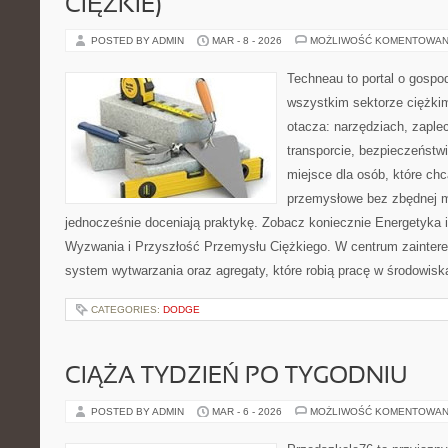
CIĘŻKIE)
POSTED BY ADMIN
MAR - 8 - 2026
MOŻLIWOŚĆ KOMENTOWAN
Techneau to portal o gospo
wszystkim sektorze ciężkim
otacza: narzędziach, zaple
transporcie, bezpieczeństwie
miejsce dla osób, które ch
przemysłowe bez zbędnej m
jednocześnie doceniają praktykę. Zobacz koniecznie Energetyka 
Wyzwania i Przyszłość Przemysłu Ciężkiego. W centrum zaintere
system wytwarzania oraz agregaty, które robią pracę w środowis
CATEGORIES:
DODGE
CIĄŻA TYDZIEŃ PO TYGODNIU
POSTED BY ADMIN
MAR - 6 - 2026
MOŻLIWOŚĆ KOMENTOWAN