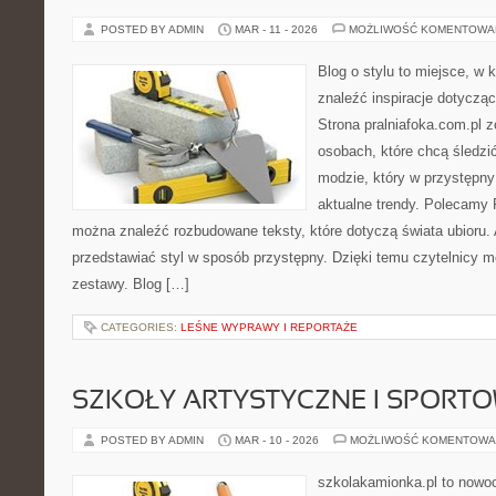
POSTED BY ADMIN
MAR - 11 - 2026
MOŻLIWOŚĆ KOMENTOWA
Blog o stylu to miejsce, w
znaleźć inspiracje dotycząc
Strona pralniafoka.com.pl 
osobach, które chcą śledzić 
modzie, który w przystępn
aktualne trendy. Polecamy P
można znaleźć rozbudowane teksty, które dotyczą świata ubioru. A
przedstawiać styl w sposób przystępny. Dzięki temu czytelnicy 
zestawy. Blog […]
CATEGORIES:
LEŚNE WYPRAWY I REPORTAŻE
SZKOŁY ARTYSTYCZNE I SPORT
POSTED BY ADMIN
MAR - 10 - 2026
MOŻLIWOŚĆ KOMENTOWA
szkolakamionka.pl to nowo