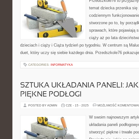
Przedszkole76 to przyjazny 
temat dziecka przenika się
codziennym funkcjonowani
stworzone po to, by porząd
sprawach, które pojawiają s
ciąży aż po lata dzieciństw
dzieciach i ciąży i Ciąża tydzień po tygodniu. W centrum są Malu
duet, który uczy się siebie każdego dnia. Przedszkole76 pokazuj
CATEGORIES:
INFORMATYKA
SZTUKA UKŁADANIA PANELI: JA
PIĘKNE PODŁOGI
POSTED BY ADMIN
CZE - 15 - 2025
MOŻLIWOŚĆ KOMENTOWA
W swoim najnowszym artyk
układania paneli podłogowy
stworzyć piękne i trwałe p