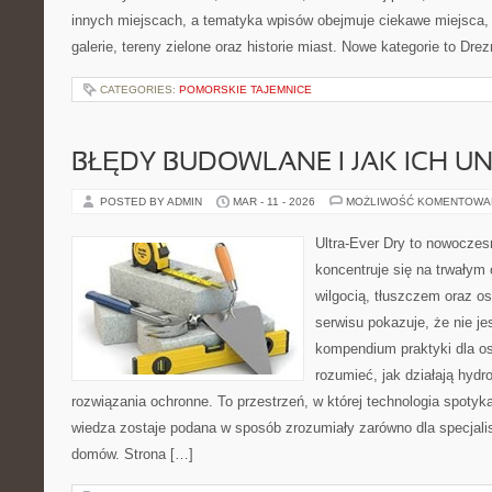
innych miejscach, a tematyka wpisów obejmuje ciekawe miejsca, n
galerie, tereny zielone oraz historie miast. Nowe kategorie to Dre
CATEGORIES:
POMORSKIE TAJEMNICE
BŁĘDY BUDOWLANE I JAK ICH U
POSTED BY ADMIN
MAR - 11 - 2026
MOŻLIWOŚĆ KOMENTOWA
Ultra-Ever Dry to nowoczesn
koncentruje się na trwałym 
wilgocią, tłuszczem oraz o
serwisu pokazuje, że nie jes
kompendium praktyki dla osó
rozumieć, jak działają hydr
rozwiązania ochronne. To przestrzeń, w której technologia spotyk
wiedza zostaje podana w sposób zrozumiały zarówno dla specjalistó
domów. Strona […]