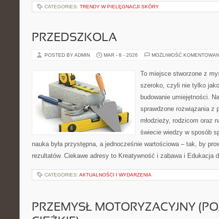
CATEGORIES:
TRENDY W PIELĘGNACJI SKÓRY
PRZEDSZKOLA
POSTED BY ADMIN
MAR - 8 - 2026
MOŻLIWOŚĆ KOMENTOWAN
To miejsce stworzone z myś
szeroko, czyli nie tylko jak
budowanie umiejętności. N
sprawdzone rozwiązania z 
młodzieży, rodzicom oraz n
świecie wiedzy w sposób s
nauka była przystępna, a jednocześnie wartościowa – tak, by pro
rezultatów. Ciekawe adresy to Kreatywność i zabawa i Edukacja
CATEGORIES:
AKTUALNOŚCI I WYDARZENIA
PRZEMYSŁ MOTORYZACYJNY (PO