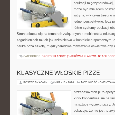
edukacji międzynarodowej, 
może być miejscem poszerz
witryna, w którym treści o 
jednej perspektywie, lecz p
różne systemy edukacji ob
Strona skupia się na tematach związanych z mobilnością edukacy
zagadnieniach takich jak szkolnictwo w kontekście społecznym, e
nauka poza szkołą, międzynarodowe rozwiązania oświatowe czy k
CATEGORIES:
SPORTY PLAŻOWE (SIATKÓWKA PLAŻOWA, BEACH SOCC
KLASYCZNE WŁOSKIE PIZZE
POSTED BY ADMIN
MAR - 10 - 2026
MOŻLIWOŚĆ KOMENTOWA
pizzeriasaxofon.pl to apety
który koncentruje się na ku
na sztuce wypieku pizzy. J
pokazuje, że nie jest to zw