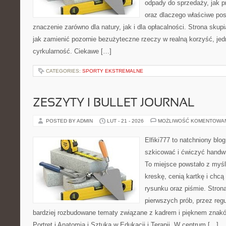
odpady do sprzedaży, jak p
oraz dlaczego właściwe po
znaczenie zarówno dla natury, jak i dla opłacalności. Strona skupi
jak zamienić pozornie bezużyteczne rzeczy w realną korzyść, je
cyrkularność. Ciekawe […]
CATEGORIES:
SPORTY EKSTREMALNE
ZESZYTY I BULLET JOURNAL
POSTED BY ADMIN
LUT - 21 - 2026
MOŻLIWOŚĆ KOMENTOWA
Elfiki777 to natchniony blo
szkicować i ćwiczyć handw
To miejsce powstało z myśl
kreskę, cenią kartkę i chc
rysunku oraz piśmie. Stron
pierwszych prób, przez regu
bardziej rozbudowane tematy związane z kadrem i pięknem znakó
Portret i Anatomia i Sztuka w Edukacji i Terapii. W centrum […]