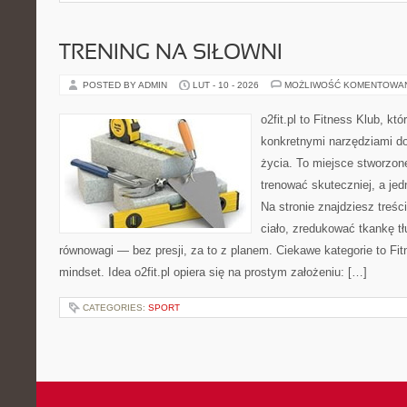
TRENING NA SIŁOWNI
POSTED BY ADMIN
LUT - 10 - 2026
MOŻLIWOŚĆ KOMENTOWA
o2fit.pl to Fitness Klub, kt
konkretnymi narzędziami do
życia. To miejsce stworzon
trenować skuteczniej, a jed
Na stronie znajdziesz treś
ciało, zredukować tkankę t
równowagi — bez presji, za to z planem. Ciekawe kategorie to Fit
mindset. Idea o2fit.pl opiera się na prostym założeniu: […]
CATEGORIES:
SPORT