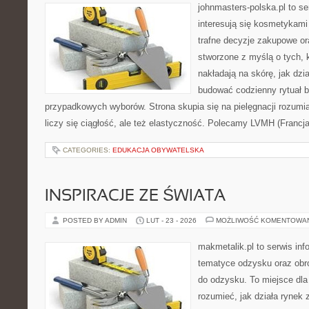
johnmasters-polska.pl to se
interesują się kosmetykami
trafne decyzje zakupowe or
stworzone z myślą o tych, k
nakładają na skórę, jak dzi
budować codzienny rytuał 
przypadkowych wyborów. Strona skupia się na pielęgnacji rozumi
liczy się ciągłość, ale też elastyczność. Polecamy LVMH (Francj
CATEGORIES:
EDUKACJA OBYWATELSKA
INSPIRACJE ZE ŚWIATA
POSTED BY ADMIN
LUT - 23 - 2026
MOŻLIWOŚĆ KOMENTOWA
makmetalik.pl to serwis in
tematyce odzysku oraz obr
do odzysku. To miejsce dla o
rozumieć, jak działa rynek