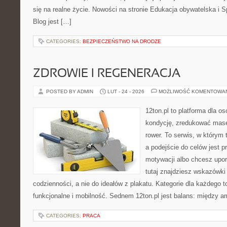
się na realne życie. Nowości na stronie Edukacja obywatelska i 
Blog jest […]
CATEGORIES:
BEZPIECZEŃSTWO NA DRODZE
ZDROWIE I REGENERACJA
POSTED BY ADMIN
LUT - 24 - 2026
MOŻLIWOŚĆ KOMENTOWA
12ton.pl to platforma dla o
kondycję, zredukować masę 
rower. To serwis, w którym 
a podejście do celów jest p
motywacji albo chcesz upo
tutaj znajdziesz wskazówk
codzienności, a nie do ideałów z plakatu. Kategorie dla każdego to
funkcjonalne i mobilność. Sednem 12ton.pl jest balans: między am
CATEGORIES:
PRACA