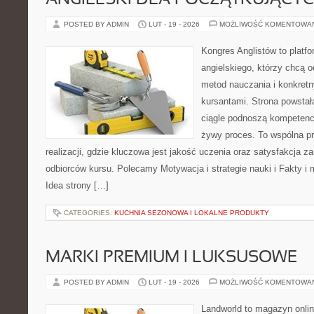
ANGIELSKI DLA POCZĄTKUJĄCY
POSTED BY ADMIN
LUT - 19 - 2026
MOŻLIWOŚĆ KOMENTOWA
Kongres Anglistów to platfo
angielskiego, którzy chcą 
metod nauczania i konkret
kursantami. Strona powstał
ciągle podnoszą kompetencj
żywy proces. To wspólna p
realizacji, gdzie kluczowa jest jakość uczenia oraz satysfakcja za
odbiorców kursu. Polecamy Motywacja i strategie nauki i Fakty i 
Idea strony […]
CATEGORIES:
KUCHNIA SEZONOWA I LOKALNE PRODUKTY
MARKI PREMIUM I LUKSUSOWE
POSTED BY ADMIN
LUT - 19 - 2026
MOŻLIWOŚĆ KOMENTOWA
Landworld to magazyn onli