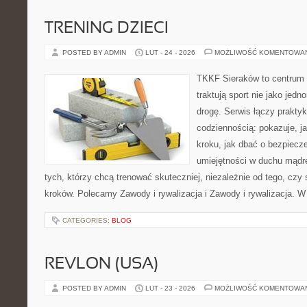
TRENING DZIECI
POSTED BY ADMIN
LUT - 24 - 2026
MOŻLIWOŚĆ KOMENTOWA
TKKF Sieraków to centrum w
traktują sport nie jako jedn
drogę. Serwis łączy prakty
codziennością: pokazuje, j
kroku, jak dbać o bezpiecze
umiejętności w duchu mądre
tych, którzy chcą trenować skuteczniej, niezależnie od tego, czy
kroków. Polecamy Zawody i rywalizacja i Zawody i rywalizacja. 
CATEGORIES:
BLOG
REVLON (USA)
POSTED BY ADMIN
LUT - 23 - 2026
MOŻLIWOŚĆ KOMENTOWA