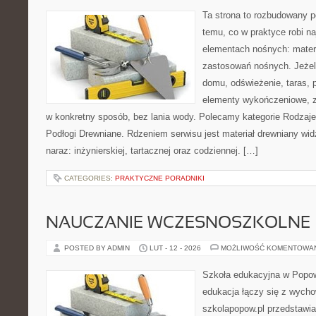
Ta strona to rozbudowany p
temu, co w praktyce robi n
elementach nośnych: mater
zastosowań nośnych. Jeżeli
domu, odświeżenie, taras, 
elementy wykończeniowe, z
w konkretny sposób, bez lania wody. Polecamy kategorie Rodzaje 
Podłogi Drewniane. Rdzeniem serwisu jest materiał drewniany wid
naraz: inżynierskiej, tartacznej oraz codziennej. […]
CATEGORIES:
PRAKTYCZNE PORADNIKI
NAUCZANIE WCZESNOSZKOLNE
POSTED BY ADMIN
LUT - 12 - 2026
MOŻLIWOŚĆ KOMENTOWA
Szkoła edukacyjna w Popow
edukacja łączy się z wych
szkolapopow.pl przedstawia