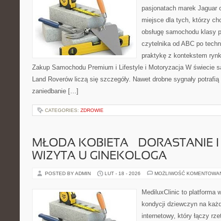
pasjonatach marek Jaguar 
miejsce dla tych, którzy ch
obsługę samochodu klasy p
czytelnika od ABC po techn
praktykę z kontekstem rynk
Zakup Samochodu Premium i Lifestyle i Motoryzacja W świecie s
Land Roverów liczą się szczegóły. Nawet drobne sygnały potrafi
zaniedbanie […]
CATEGORIES:
ZDROWIE
MŁODA KOBIETA – DORASTANIE I
WIZYTA U GINEKOLOGA
POSTED BY ADMIN
LUT - 18 - 2026
MOŻLIWOŚĆ KOMENTOWA
MediluxClinic to platforma 
kondycji dziewczyn na każd
internetowy, który łączy rz