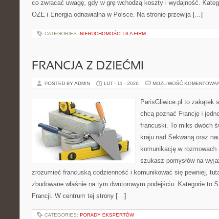
co zwracać uwagę, gdy w grę wchodzą koszty i wydajność. Kategor
OZE i Energia odnawialna w Polsce. Na stronie przewija […]
CATEGORIES:
NIERUCHOMOŚCI DLA FIRM
FRANCJA Z DZIEĆMI
POSTED BY ADMIN
LUT - 11 - 2026
MOŻLIWOŚĆ KOMENTOWA
ParisGliwice.pl to zakątek 
chcą poznać Francję i jedno
francuski. To miks dwóch ś
kraju nad Sekwaną oraz nauk
komunikację w rozmowach 
szukasz pomysłów na wyjaz
zrozumieć francuską codzienność i komunikować się pewniej, tuta
zbudowane właśnie na tym dwutorowym podejściu. Kategorie to Sty
Francji. W centrum tej strony […]
CATEGORIES:
PORADY EKSPERTÓW