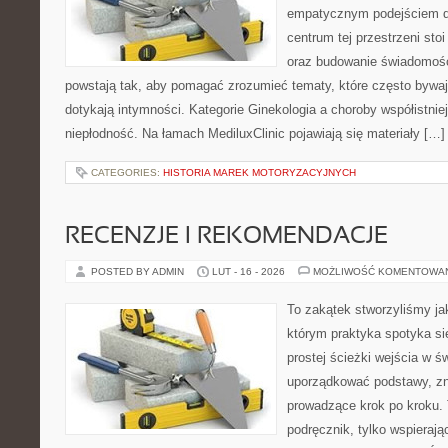
empatycznym podejściem dl
centrum tej przestrzeni sto
oraz budowanie świadomośc
powstają tak, aby pomagać zrozumieć tematy, które często bywaj
dotykają intymności. Kategorie Ginekologia a choroby współistniej
niepłodność. Na łamach MediluxClinic pojawiają się materiały […]
CATEGORIES:
HISTORIA MAREK MOTORYZACYJNYCH
RECENZJE I REKOMENDACJE
POSTED BY ADMIN
LUT - 16 - 2026
MOŻLIWOŚĆ KOMENTOWA
To zakątek stworzyliśmy ja
którym praktyka spotyka si
prostej ścieżki wejścia w 
uporządkować podstawy, zna
prowadzące krok po kroku. 
podręcznik, tylko wspierają