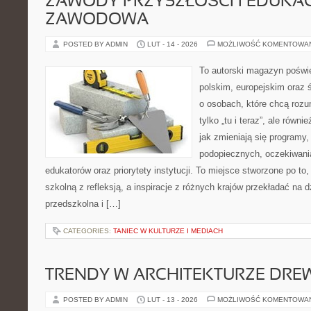
ZAWODY PRZYSZŁOŚCI I EDUKA
ZAWODOWA
POSTED BY ADMIN
LUT - 14 - 2026
MOŻLIWOŚĆ KOMENTOWA
To autorski magazyn poświę
polskim, europejskim oraz
o osobach, które chcą rozum
tylko „tu i teraz”, ale równ
jak zmieniają się programy,
podopiecznych, oczekiwani
edukatorów oraz priorytety instytucji. To miejsce stworzone po to
szkolną z refleksją, a inspiracje z różnych krajów przekładać na
przedszkolna i […]
CATEGORIES:
TANIEC W KULTURZE I MEDIACH
TRENDY W ARCHITEKTURZE DRE
POSTED BY ADMIN
LUT - 13 - 2026
MOŻLIWOŚĆ KOMENTOWA