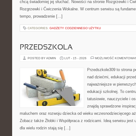
chcą świadomiej jej słuchać. Nowości na stronie Rozgrzewki i Ćw
Rozgrzewki i Ćwiczenia Wokalne. W centrum serwisu są fundame
tempo, prowadzenie […]
CATEGORIES:
GADŻETY CODZIENNEGO UŻYTKU
PRZEDSZKOLA
POSTED BY ADMIN
LUT - 15 - 2026
MOŻLIWOŚĆ KOMENTOWA
Przedszkole309 to strona 
nad dziećmi, edukacji prze
najważniejsze w pierwszych
edukacji szkolnej. To cent
tatusiowie, nauczyciele i o
znajdą sprawdzone inspirac
maluchem oraz rozwoju dziecka od wieku wczesnodziecięcego aż 
Zobacz także Żłobki i Współpraca z rodzicami. Ideą serwisu jest 
dla wielu rodzin stają się […]