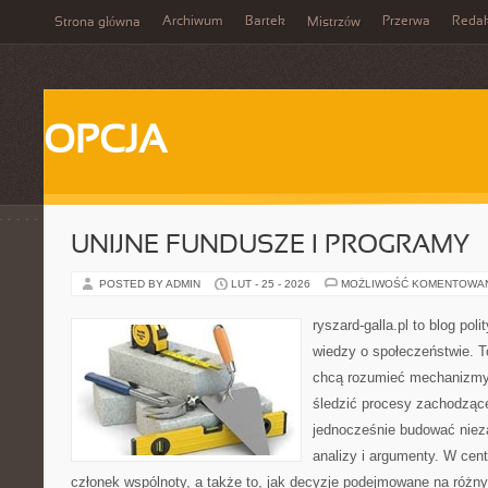
Archiwum
Bartek
Przerwa
Redak
Strona główna
Mistrzów
OPCJA
UNIJNE FUNDUSZE I PROGRAMY
POSTED BY ADMIN
LUT - 25 - 2026
MOŻLIWOŚĆ KOMENTOWA
ryszard-galla.pl to blog pol
wiedzy o społeczeństwie. To
chcą rozumieć mechanizmy 
śledzić procesy zachodzące
jednocześnie budować nieza
analizy i argumenty. W cen
członek wspólnoty, a także to, jak decyzje podejmowane na różn