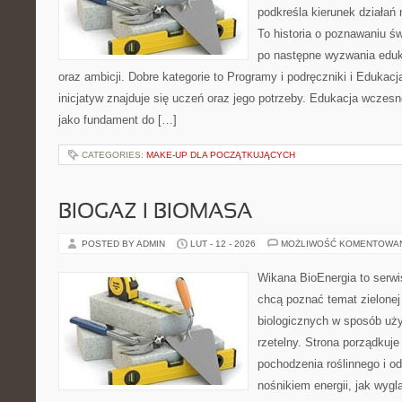
podkreśla kierunek działań
To historia o poznawaniu ś
po następne wyzwania eduk
oraz ambicji. Dobre kategorie to Programy i podręczniki i Edukac
inicjatyw znajduje się uczeń oraz jego potrzeby. Edukacja wczesn
jako fundament do […]
CATEGORIES:
MAKE-UP DLA POCZĄTKUJĄCYCH
BIOGAZ I BIOMASA
POSTED BY ADMIN
LUT - 12 - 2026
MOŻLIWOŚĆ KOMENTOWA
Wikana BioEnergia to serwi
chcą poznać temat zielonej
biologicznych w sposób uży
rzetelny. Strona porządkuje
pochodzenia roślinnego i 
nośnikiem energii, jak wygl