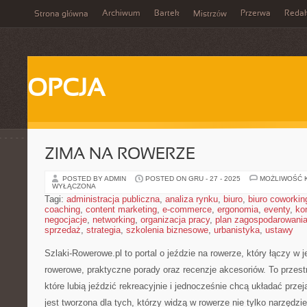
Archiwum
Bartek
Przerwa
Redak
Strona główna
Mistrzów
OPCJA
ZIMA NA ROWERZE
POSTED BY ADMIN
POSTED ON GRU - 27 - 2025
MOŻLIWOŚĆ 
WYŁĄCZONA
Tagi:
administracja publiczna
,
analiza rynku
,
biuro
,
biuro coworkin
coaching
,
content marketing
,
e-commerce
,
ergonomia
,
eventy
,
ko
negocjacje
,
networking
,
organizacja pracy
,
plan zagospodarowani
sprzedaż
,
strategia
,
szkolenia biznesowe
,
urbanistyka
,
ustawy
Szlaki-Rowerowe.pl to portal o jeździe na rowerze, który łączy w 
rowerowe, praktyczne porady oraz recenzje akcesoriów. To przestrz
które lubią jeździć rekreacyjnie i jednocześnie chcą układać prze
jest tworzona dla tych, którzy widzą w rowerze nie tylko narzędzie 