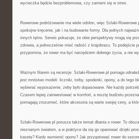
wycieczka będzie bezproblemowa, czy zamieni się w stres.
Rowerowe podróżowanie ma wiele odsłon, więc Szlaki-Rowerowe.p
spokojne kręcenie, jak i na budowanie formy. Dla jednych najważni
innych tętno. Serwis pokazuje, że obie perspektywy mogą się prz
zdrowia, a jednocześnie mieć radość z krajobrazu. To podejście p
przypomina, że rower ma być narzędziem dobrego życia, a nie wył
Ważnym filarem są recenzje. Szlaki-Rowerowe.pl pomaga odnaleź
jest mnóstwo modeli: liczniki, torby, spodenki, opony, a do tego b
wybierać wyposażenie, żeby było dopasowane. Nie każdy potrzebu
Czasem lepiej zainwestować w komfort, a resztę budżetu przezn
pomagają zrozumieć, które akcesoria są warte swojej ceny, a któ
Szlaki-Rowerowe.pl porusza także temat dbania o rower. To obszar,
nieznanym światem, a w praktyce da się go opanować dzięki pr
kasetę? Kiedy wymienić opony? Jak przygotować rower do sezonu