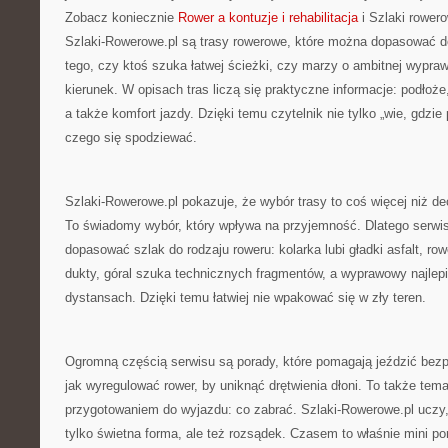
Zobacz koniecznie
Rower a kontuzje i rehabilitacja
i Szlaki rower
Szlaki-Rowerowe.pl są trasy rowerowe, które można dopasować d
tego, czy ktoś szuka łatwej ścieżki, czy marzy o ambitnej wypra
kierunek. W opisach tras liczą się praktyczne informacje: podłoże
a także komfort jazdy. Dzięki temu czytelnik nie tylko „wie, gdzie
czego się spodziewać.
Szlaki-Rowerowe.pl pokazuje, że wybór trasy to coś więcej niż de
To świadomy wybór, który wpływa na przyjemność. Dlatego serwi
dopasować szlak do rodzaju roweru: kolarka lubi gładki asfalt, ro
dukty, góral szuka technicznych fragmentów, a wyprawowy najlepie
dystansach. Dzięki temu łatwiej nie wpakować się w zły teren.
Ogromną częścią serwisu są porady, które pomagają jeździć bezp
jak wyregulować rower, by uniknąć drętwienia dłoni. To także tem
przygotowaniem do wyjazdu: co zabrać. Szlaki-Rowerowe.pl uczy,
tylko świetna forma, ale też rozsądek. Czasem to właśnie mini p