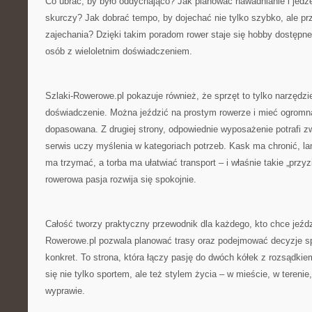
Co ubrać, by było oddychająco? Jak planować nawadnianie i jedze
skurczy? Jak dobrać tempo, by dojechać nie tylko szybko, ale p
zajechania? Dzięki takim poradom rower staje się hobby dostępne 
osób z wieloletnim doświadczeniem.
Szlaki-Rowerowe.pl pokazuje również, że sprzęt to tylko narzędzie
doświadczenie. Można jeździć na prostym rowerze i mieć ogromną s
dopasowana. Z drugiej strony, odpowiednie wyposażenie potrafi 
serwis uczy myślenia w kategoriach potrzeb. Kask ma chronić, l
ma trzymać, a torba ma ułatwiać transport – i właśnie takie „przy
rowerowa pasja rozwija się spokojnie.
Całość tworzy praktyczny przewodnik dla każdego, kto chce jeździć
Rowerowe.pl pozwala planować trasy oraz podejmować decyzje sp
konkret. To strona, która łączy pasję do dwóch kółek z rozsądkie
się nie tylko sportem, ale też stylem życia – w mieście, w terenie, n
wyprawie.