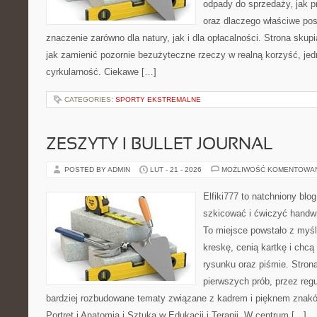
odpady do sprzedaży, jak p
oraz dlaczego właściwe po
znaczenie zarówno dla natury, jak i dla opłacalności. Strona skupi
jak zamienić pozornie bezużyteczne rzeczy w realną korzyść, je
cyrkularność. Ciekawe […]
CATEGORIES:
SPORTY EKSTREMALNE
ZESZYTY I BULLET JOURNAL
POSTED BY ADMIN
LUT - 21 - 2026
MOŻLIWOŚĆ KOMENTOWA
Elfiki777 to natchniony blo
szkicować i ćwiczyć handw
To miejsce powstało z myśl
kreskę, cenią kartkę i chc
rysunku oraz piśmie. Stron
pierwszych prób, przez regu
bardziej rozbudowane tematy związane z kadrem i pięknem znakó
Portret i Anatomia i Sztuka w Edukacji i Terapii. W centrum […]