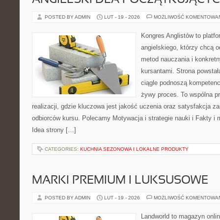
ANGIELSKI DLA POCZĄTKUJĄCY
POSTED BY ADMIN
LUT - 19 - 2026
MOŻLIWOŚĆ KOMENTOWA
Kongres Anglistów to platfo
angielskiego, którzy chcą 
metod nauczania i konkret
kursantami. Strona powstał
ciągle podnoszą kompetencj
żywy proces. To wspólna p
realizacji, gdzie kluczowa jest jakość uczenia oraz satysfakcja za
odbiorców kursu. Polecamy Motywacja i strategie nauki i Fakty i 
Idea strony […]
CATEGORIES:
KUCHNIA SEZONOWA I LOKALNE PRODUKTY
MARKI PREMIUM I LUKSUSOWE
POSTED BY ADMIN
LUT - 19 - 2026
MOŻLIWOŚĆ KOMENTOWA
Landworld to magazyn onli