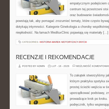
empatycznym podejściem dl
centrum tej przestrzeni sto
oraz budowanie świadomośc
powstają tak, aby pomagać zrozumieć tematy, które często bywaj
dotykają intymności. Kategorie Ginekologia a choroby współistniej
niepłodność. Na łamach MediluxClinic pojawiają się materiały […]
CATEGORIES:
HISTORIA MAREK MOTORYZACYJNYCH
RECENZJE I REKOMENDACJE
POSTED BY ADMIN
LUT - 16 - 2026
MOŻLIWOŚĆ KOMENTOWA
To zakątek stworzyliśmy ja
którym praktyka spotyka si
prostej ścieżki wejścia w 
uporządkować podstawy, zna
prowadzące krok po kroku. 
podręcznik, tylko wspierają