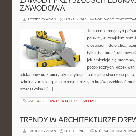
ZAWODY PRZYSZŁOŚCI I EDUKA
ZAWODOWA
POSTED BY ADMIN
LUT - 14 - 2026
MOŻLIWOŚĆ KOMENTOWA
To autorski magazyn poświę
polskim, europejskim oraz
o osobach, które chcą rozum
tylko „tu i teraz”, ale równ
jak zmieniają się programy,
podopiecznych, oczekiwani
edukatorów oraz priorytety instytucji. To miejsce stworzone po to
szkolną z refleksją, a inspiracje z różnych krajów przekładać na
przedszkolna i […]
CATEGORIES:
TANIEC W KULTURZE I MEDIACH
TRENDY W ARCHITEKTURZE DRE
POSTED BY ADMIN
LUT - 13 - 2026
MOŻLIWOŚĆ KOMENTOWA