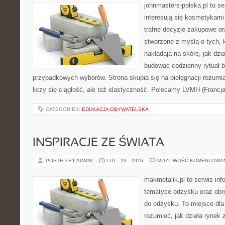
johnmasters-polska.pl to se
interesują się kosmetykami
trafne decyzje zakupowe or
stworzone z myślą o tych, k
nakładają na skórę, jak dzi
budować codzienny rytuał 
przypadkowych wyborów. Strona skupia się na pielęgnacji rozumi
liczy się ciągłość, ale też elastyczność. Polecamy LVMH (Francj
CATEGORIES:
EDUKACJA OBYWATELSKA
INSPIRACJE ZE ŚWIATA
POSTED BY ADMIN
LUT - 23 - 2026
MOŻLIWOŚĆ KOMENTOWA
makmetalik.pl to serwis in
tematyce odzysku oraz obr
do odzysku. To miejsce dla o
rozumieć, jak działa rynek