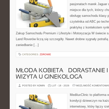
pasjonatach marek Jaguar 
miejsce dla tych, którzy ch
obsługę samochodu klasy p
czytelnika od ABC po techn
praktykę z kontekstem rynk
Zakup Samochodu Premium i Lifestyle i Motoryzacja W świecie s
Land Roverów liczą się szczegóły. Nawet drobne sygnały potrafi
zaniedbanie […]
CATEGORIES:
ZDROWIE
MŁODA KOBIETA – DORASTANIE I
WIZYTA U GINEKOLOGA
POSTED BY ADMIN
LUT - 18 - 2026
MOŻLIWOŚĆ KOMENTOWA
MediluxClinic to platforma 
kondycji dziewczyn na każd
internetowy, który łączy rz