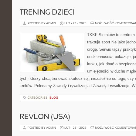
TRENING DZIECI
POSTED BY ADMIN
LUT - 24 - 2026
MOŻLIWOŚĆ KOMENTOWA
TKKF Sieraków to centrum w
traktują sport nie jako jedn
drogę. Serwis łączy prakty
codziennością: pokazuje, j
kroku, jak dbać o bezpiecze
umiejętności w duchu mądre
tych, którzy chcą trenować skuteczniej, niezależnie od tego, czy
kroków. Polecamy Zawody i rywalizacja i Zawody i rywalizacja. 
CATEGORIES:
BLOG
REVLON (USA)
POSTED BY ADMIN
LUT - 23 - 2026
MOŻLIWOŚĆ KOMENTOWA