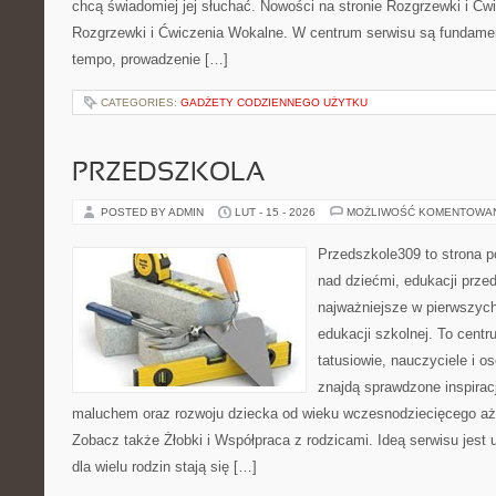
chcą świadomiej jej słuchać. Nowości na stronie Rozgrzewki i Ćw
Rozgrzewki i Ćwiczenia Wokalne. W centrum serwisu są fundame
tempo, prowadzenie […]
CATEGORIES:
GADŻETY CODZIENNEGO UŻYTKU
PRZEDSZKOLA
POSTED BY ADMIN
LUT - 15 - 2026
MOŻLIWOŚĆ KOMENTOWA
Przedszkole309 to strona 
nad dziećmi, edukacji prze
najważniejsze w pierwszych
edukacji szkolnej. To cent
tatusiowie, nauczyciele i o
znajdą sprawdzone inspirac
maluchem oraz rozwoju dziecka od wieku wczesnodziecięcego aż 
Zobacz także Żłobki i Współpraca z rodzicami. Ideą serwisu jest 
dla wielu rodzin stają się […]