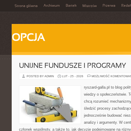
Archiwum
Bartek
Przerwa
Redak
Strona główna
Mistrzów
OPCJA
UNIJNE FUNDUSZE I PROGRAMY
POSTED BY ADMIN
LUT - 25 - 2026
MOŻLIWOŚĆ KOMENTOWA
ryszard-galla.pl to blog pol
wiedzy o społeczeństwie. To
chcą rozumieć mechanizmy 
śledzić procesy zachodzące
jednocześnie budować nieza
analizy i argumenty. W cen
członek wspólnoty, a także to, jak decyzje podejmowane na różn