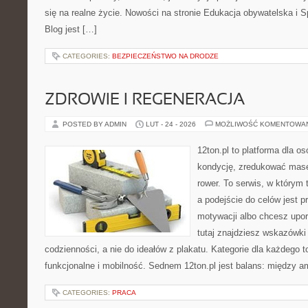
się na realne życie. Nowości na stronie Edukacja obywatelska i 
Blog jest […]
CATEGORIES:
BEZPIECZEŃSTWO NA DRODZE
ZDROWIE I REGENERACJA
POSTED BY ADMIN
LUT - 24 - 2026
MOŻLIWOŚĆ KOMENTOWA
12ton.pl to platforma dla o
kondycję, zredukować masę 
rower. To serwis, w którym 
a podejście do celów jest p
motywacji albo chcesz upo
tutaj znajdziesz wskazówk
codzienności, a nie do ideałów z plakatu. Kategorie dla każdego to
funkcjonalne i mobilność. Sednem 12ton.pl jest balans: między am
CATEGORIES:
PRACA