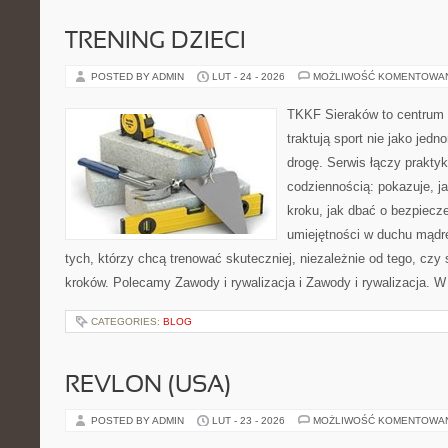
TRENING DZIECI
POSTED BY ADMIN
LUT - 24 - 2026
MOŻLIWOŚĆ KOMENTOWA
TKKF Sieraków to centrum w
traktują sport nie jako jedn
drogę. Serwis łączy prakty
codziennością: pokazuje, j
kroku, jak dbać o bezpiecze
umiejętności w duchu mądre
tych, którzy chcą trenować skuteczniej, niezależnie od tego, czy
kroków. Polecamy Zawody i rywalizacja i Zawody i rywalizacja. 
CATEGORIES:
BLOG
REVLON (USA)
POSTED BY ADMIN
LUT - 23 - 2026
MOŻLIWOŚĆ KOMENTOWA