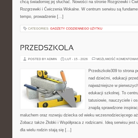
chcą świadomiej jej słuchać. Nowości na stronie Rozgrzewki i Ćw
Rozgrzewki i Ćwiczenia Wokalne. W centrum serwisu są fundame
tempo, prowadzenie […]
CATEGORIES:
GADŻETY CODZIENNEGO UŻYTKU
PRZEDSZKOLA
POSTED BY ADMIN
LUT - 15 - 2026
MOŻLIWOŚĆ KOMENTOWA
Przedszkole309 to strona 
nad dziećmi, edukacji prze
najważniejsze w pierwszych
edukacji szkolnej. To cent
tatusiowie, nauczyciele i o
znajdą sprawdzone inspirac
maluchem oraz rozwoju dziecka od wieku wczesnodziecięcego aż 
Zobacz także Żłobki i Współpraca z rodzicami. Ideą serwisu jest 
dla wielu rodzin stają się […]