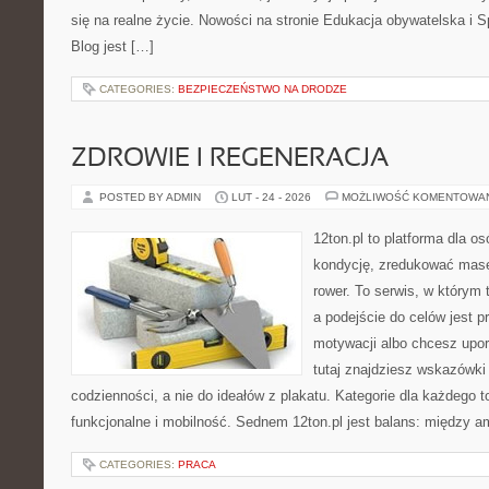
się na realne życie. Nowości na stronie Edukacja obywatelska i 
Blog jest […]
CATEGORIES:
BEZPIECZEŃSTWO NA DRODZE
ZDROWIE I REGENERACJA
POSTED BY ADMIN
LUT - 24 - 2026
MOŻLIWOŚĆ KOMENTOWA
12ton.pl to platforma dla o
kondycję, zredukować masę 
rower. To serwis, w którym 
a podejście do celów jest p
motywacji albo chcesz upo
tutaj znajdziesz wskazówk
codzienności, a nie do ideałów z plakatu. Kategorie dla każdego to
funkcjonalne i mobilność. Sednem 12ton.pl jest balans: między am
CATEGORIES:
PRACA