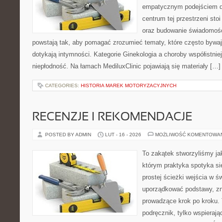
empatycznym podejściem dl
centrum tej przestrzeni sto
oraz budowanie świadomośc
powstają tak, aby pomagać zrozumieć tematy, które często bywaj
dotykają intymności. Kategorie Ginekologia a choroby współistniej
niepłodność. Na łamach MediluxClinic pojawiają się materiały […]
CATEGORIES:
HISTORIA MAREK MOTORYZACYJNYCH
RECENZJE I REKOMENDACJE
POSTED BY ADMIN
LUT - 16 - 2026
MOŻLIWOŚĆ KOMENTOWA
To zakątek stworzyliśmy ja
którym praktyka spotyka si
prostej ścieżki wejścia w 
uporządkować podstawy, zna
prowadzące krok po kroku. 
podręcznik, tylko wspierają