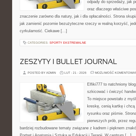
odpady do sprzedaży, jak p
oraz dlaczego właściwe po
znaczenie zarówno dla natury, jak i dla opłacalności. Strona skupi
jak zamienić pozornie bezużyteczne rzeczy w realną korzyść, je
cyrkularność. Ciekawe […]
CATEGORIES:
SPORTY EKSTREMALNE
ZESZYTY I BULLET JOURNAL
POSTED BY ADMIN
LUT - 21 - 2026
MOŻLIWOŚĆ KOMENTOWA
Elfiki777 to natchniony blo
szkicować i ćwiczyć handw
To miejsce powstało z myśl
kreskę, cenią kartkę i chc
rysunku oraz piśmie. Stron
pierwszych prób, przez regu
bardziej rozbudowane tematy związane z kadrem i pięknem znakó
Portret i Anatomia i Sztuka w Edukacji i Terapii. W centrum […]