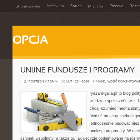
Archiwum
Bartek
Przerwa
Redak
Strona główna
Mistrzów
OPCJA
UNIJNE FUNDUSZE I PROGRAMY
POSTED BY ADMIN
LUT - 25 - 2026
MOŻLIWOŚĆ KOMENTOWA
ryszard-galla.pl to blog pol
wiedzy o społeczeństwie. To
chcą rozumieć mechanizmy 
śledzić procesy zachodzące
jednocześnie budować nieza
analizy i argumenty. W cen
członek wspólnoty, a także to, jak decyzje podejmowane na różn