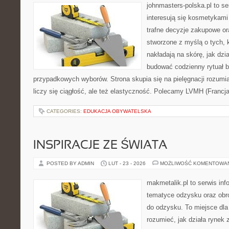
johnmasters-polska.pl to se
interesują się kosmetykami
trafne decyzje zakupowe or
stworzone z myślą o tych, k
nakładają na skórę, jak dzi
budować codzienny rytuał 
przypadkowych wyborów. Strona skupia się na pielęgnacji rozumi
liczy się ciągłość, ale też elastyczność. Polecamy LVMH (Francj
CATEGORIES:
EDUKACJA OBYWATELSKA
INSPIRACJE ZE ŚWIATA
POSTED BY ADMIN
LUT - 23 - 2026
MOŻLIWOŚĆ KOMENTOWA
makmetalik.pl to serwis in
tematyce odzysku oraz obr
do odzysku. To miejsce dla o
rozumieć, jak działa rynek