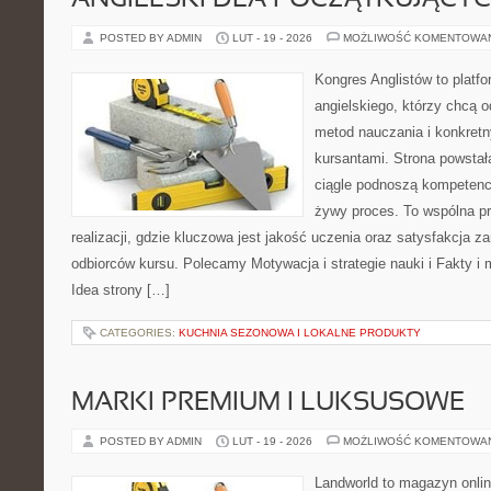
ANGIELSKI DLA POCZĄTKUJĄCY
POSTED BY ADMIN
LUT - 19 - 2026
MOŻLIWOŚĆ KOMENTOWA
Kongres Anglistów to platfo
angielskiego, którzy chcą 
metod nauczania i konkret
kursantami. Strona powstał
ciągle podnoszą kompetencj
żywy proces. To wspólna p
realizacji, gdzie kluczowa jest jakość uczenia oraz satysfakcja za
odbiorców kursu. Polecamy Motywacja i strategie nauki i Fakty i 
Idea strony […]
CATEGORIES:
KUCHNIA SEZONOWA I LOKALNE PRODUKTY
MARKI PREMIUM I LUKSUSOWE
POSTED BY ADMIN
LUT - 19 - 2026
MOŻLIWOŚĆ KOMENTOWA
Landworld to magazyn onli