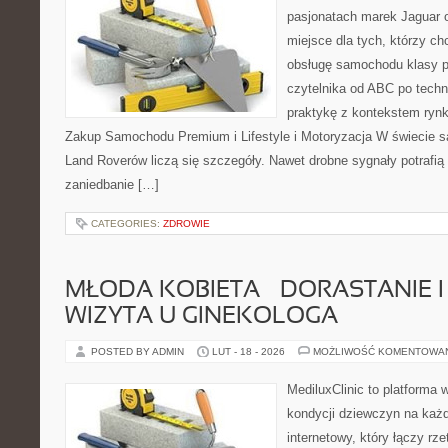
pasjonatach marek Jaguar 
miejsce dla tych, którzy ch
obsługę samochodu klasy p
czytelnika od ABC po techn
praktykę z kontekstem rynk
Zakup Samochodu Premium i Lifestyle i Motoryzacja W świecie s
Land Roverów liczą się szczegóły. Nawet drobne sygnały potrafi
zaniedbanie […]
CATEGORIES:
ZDROWIE
MŁODA KOBIETA – DORASTANIE I
WIZYTA U GINEKOLOGA
POSTED BY ADMIN
LUT - 18 - 2026
MOŻLIWOŚĆ KOMENTOWA
MediluxClinic to platforma 
kondycji dziewczyn na każd
internetowy, który łączy rz