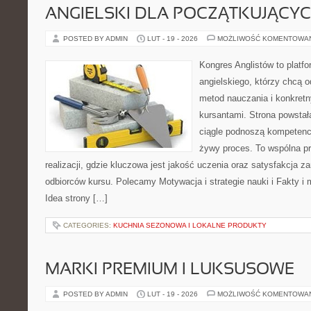
ANGIELSKI DLA POCZĄTKUJĄCY
POSTED BY ADMIN
LUT - 19 - 2026
MOŻLIWOŚĆ KOMENTOWA
Kongres Anglistów to platfo
angielskiego, którzy chcą 
metod nauczania i konkret
kursantami. Strona powstał
ciągle podnoszą kompetencj
żywy proces. To wspólna p
realizacji, gdzie kluczowa jest jakość uczenia oraz satysfakcja za
odbiorców kursu. Polecamy Motywacja i strategie nauki i Fakty i 
Idea strony […]
CATEGORIES:
KUCHNIA SEZONOWA I LOKALNE PRODUKTY
MARKI PREMIUM I LUKSUSOWE
POSTED BY ADMIN
LUT - 19 - 2026
MOŻLIWOŚĆ KOMENTOWA