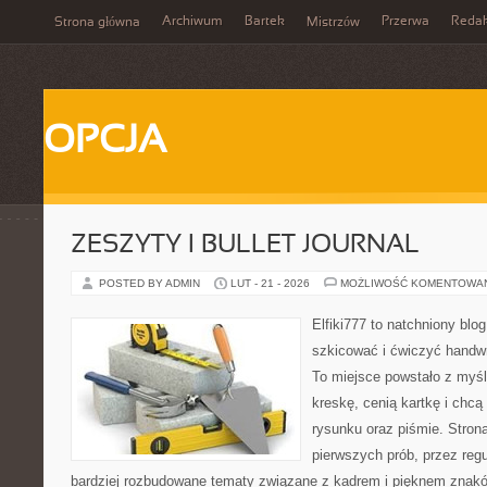
Archiwum
Bartek
Przerwa
Redak
Strona główna
Mistrzów
OPCJA
ZESZYTY I BULLET JOURNAL
POSTED BY ADMIN
LUT - 21 - 2026
MOŻLIWOŚĆ KOMENTOWA
Elfiki777 to natchniony blo
szkicować i ćwiczyć handw
To miejsce powstało z myśl
kreskę, cenią kartkę i chc
rysunku oraz piśmie. Stron
pierwszych prób, przez regu
bardziej rozbudowane tematy związane z kadrem i pięknem znakó