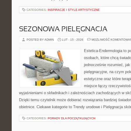
CATEGORIES:
INSPIRACJE I STYLE ARTYSTYCZNE
SEZONOWA PIELĘGNACJA
POSTED BY ADMIN
LUT - 15 - 2026
MOŻLIWOŚĆ KOMENTOWA
Estetica-Endermologia to p
osobach, które chcą świado
jednocześnie rozumieć, jak 
pielęgnacyjne, na czym po
estetyczne oraz które tera
miejsce łączy rzeczywistoś
wyjaśnieniami o składnikach i zależnościach zachodzących w skó
Dzięki temu czytelnik może dobierać rozwiązania bardziej świado
obietnice. Ciekawe kategorie to Trendy urodowe i Pielęgnacja skó
CATEGORIES:
PORADY DLA POCZĄTKUJĄCYCH