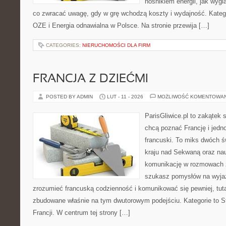
nośnikiem energii, jak wygl
co zwracać uwagę, gdy w grę wchodzą koszty i wydajność. Kategor
OZE i Energia odnawialna w Polsce. Na stronie przewija […]
CATEGORIES:
NIERUCHOMOŚCI DLA FIRM
FRANCJA Z DZIEĆMI
POSTED BY ADMIN
LUT - 11 - 2026
MOŻLIWOŚĆ KOMENTOWA
ParisGliwice.pl to zakątek 
chcą poznać Francję i jedno
francuski. To miks dwóch ś
kraju nad Sekwaną oraz nauk
komunikację w rozmowach 
szukasz pomysłów na wyjaz
zrozumieć francuską codzienność i komunikować się pewniej, tuta
zbudowane właśnie na tym dwutorowym podejściu. Kategorie to Sty
Francji. W centrum tej strony […]