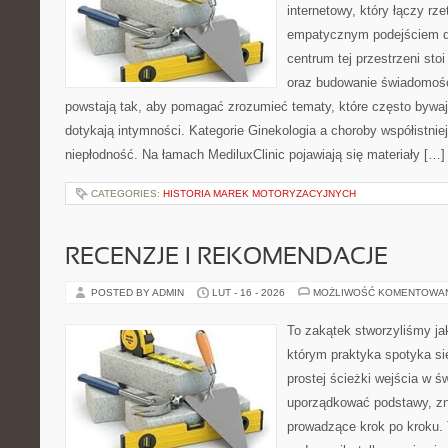
internetowy, który łączy rz
empatycznym podejściem dl
centrum tej przestrzeni sto
oraz budowanie świadomośc
powstają tak, aby pomagać zrozumieć tematy, które często bywaj
dotykają intymności. Kategorie Ginekologia a choroby współistniej
niepłodność. Na łamach MediluxClinic pojawiają się materiały […]
CATEGORIES:
HISTORIA MAREK MOTORYZACYJNYCH
RECENZJE I REKOMENDACJE
POSTED BY ADMIN
LUT - 16 - 2026
MOŻLIWOŚĆ KOMENTOWA
To zakątek stworzyliśmy ja
którym praktyka spotyka si
prostej ścieżki wejścia w 
uporządkować podstawy, zna
prowadzące krok po kroku. 