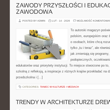
ZAWODY PRZYSZŁOŚCI I EDUKA
ZAWODOWA
POSTED BY ADMIN
LUT - 14 - 2026
MOŻLIWOŚĆ KOMENTOWA
To autorski magazyn poświę
polskim, europejskim oraz
o osobach, które chcą rozum
tylko „tu i teraz”, ale równ
jak zmieniają się programy,
podopiecznych, oczekiwani
edukatorów oraz priorytety instytucji. To miejsce stworzone po to
szkolną z refleksją, a inspiracje z różnych krajów przekładać na
przedszkolna i […]
CATEGORIES:
TANIEC W KULTURZE I MEDIACH
TRENDY W ARCHITEKTURZE DRE