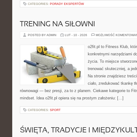
CATEGORIES:
PORADY EKSPERTÓW
TRENING NA SIŁOWNI
POSTED BY ADMIN
LUT - 10 - 2026
MOŻLIWOŚĆ KOMENTOWA
o2fit.pl to Fitness Klub, kt
konkretnymi narzędziami do
życia. To miejsce stworzon
trenować skuteczniej, a jed
Na stronie znajdziesz treś
ciało, zredukować tkankę t
równowagi — bez presji, za to z planem. Ciekawe kategorie to Fit
mindset. Idea o2fit.pl opiera się na prostym założeniu: […]
CATEGORIES:
SPORT
ŚWIĘTA, TRADYCJE I MIĘDZYK