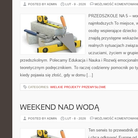
POSTED BY ADMIN
LUT - 9 - 2026
MOŻLIWOŚĆ KOMENTOWAN
PRZEDSZKOLE NA 5 – wort
najmłodszych To miejsce, 
osoby wspierające dziecko
znajdą przystępne wskazówk
realnych sytuacjach związ
uczuciami, życiem w grupi
przedszkolnym. Polecamy Edukacja i Nauka i Rozwój emocjonalno
teoretycznym podręcznikiem. To raczej codzienny pomocnik po ty
kiedy pojawia się złość, gdy w domu […]
CATEGORIES:
WIELKIE PROJEKTY PRZEMYSŁOWE
WEEKEND NAD WODĄ
POSTED BY ADMIN
LUT - 8 - 2026
MOŻLIWOŚĆ KOMENTOWAN
Ten serwis to przewodnik d
i chcą odkrywać Europę od