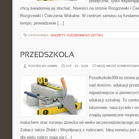
podręcznik, tylko wspierają
chcą świadomiej jej słuchać. Nowości na stronie Rozgrzewki i Ćw
Rozgrzewki i Ćwiczenia Wokalne. W centrum serwisu są fundame
tempo, prowadzenie […]
CATEGORIES:
GADŻETY CODZIENNEGO UŻYTKU
PRZEDSZKOLA
POSTED BY ADMIN
LUT - 15 - 2026
MOŻLIWOŚĆ KOMENTOWA
Przedszkole309 to strona 
nad dziećmi, edukacji prze
najważniejsze w pierwszych
edukacji szkolnej. To cent
tatusiowie, nauczyciele i o
znajdą sprawdzone inspirac
maluchem oraz rozwoju dziecka od wieku wczesnodziecięcego aż 
Zobacz także Żłobki i Współpraca z rodzicami. Ideą serwisu jest 
dla wielu rodzin stają się […]