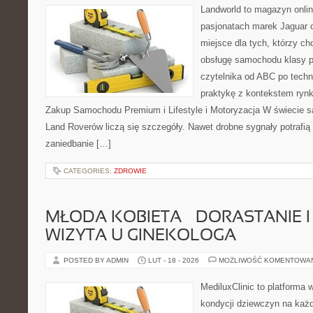
Landworld to magazyn onli
pasjonatach marek Jaguar 
miejsce dla tych, którzy ch
obsługę samochodu klasy p
czytelnika od ABC po techn
praktykę z kontekstem rynk
Zakup Samochodu Premium i Lifestyle i Motoryzacja W świecie s
Land Roverów liczą się szczegóły. Nawet drobne sygnały potrafi
zaniedbanie […]
CATEGORIES:
ZDROWIE
MŁODA KOBIETA – DORASTANIE I
WIZYTA U GINEKOLOGA
POSTED BY ADMIN
LUT - 18 - 2026
MOŻLIWOŚĆ KOMENTOWA
MediluxClinic to platforma 
kondycji dziewczyn na każd