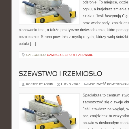
odsłonie. To miejsce, gdzie 
ogniu, a krajobraz zmienia
szlaku. Jeśli fascynują Cię
oraz wodospady, znajdzies
planowania tras, a także praktyczne doświadczenia, które pomag
bezpiecznie. Strona powstała z myślą o tych, którzy wolą ścieżk
potoki […]
CATEGORIES:
GAMING & E-SPORT HARDWARE
SZEWSTWO I RZEMIOSŁO
POSTED BY ADMIN
LUT - 3 - 2026
MOŻLIWOŚĆ KOMENTOWAN
Spadlabuta to centrum stwo
zatroszczyć się o swoje o
Jeśli stawiasz na wygląd, w
par, znajdziesz tu wszystko
obuwia w doskonałym stani