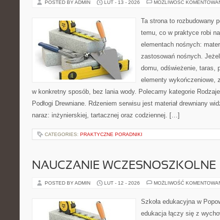
POSTED BY ADMIN
LUT - 13 - 2026
MOŻLIWOŚĆ KOMENTOWA
Ta strona to rozbudowany p
temu, co w praktyce robi n
elementach nośnych: mater
zastosowań nośnych. Jeżeli
domu, odświeżenie, taras, 
elementy wykończeniowe, z
w konkretny sposób, bez lania wody. Polecamy kategorie Rodzaje 
Podłogi Drewniane. Rdzeniem serwisu jest materiał drewniany wid
naraz: inżynierskiej, tartacznej oraz codziennej. […]
CATEGORIES:
PRAKTYCZNE PORADNIKI
NAUCZANIE WCZESNOSZKOLNE
POSTED BY ADMIN
LUT - 12 - 2026
MOŻLIWOŚĆ KOMENTOWA
Szkoła edukacyjna w Popow
edukacja łączy się z wych