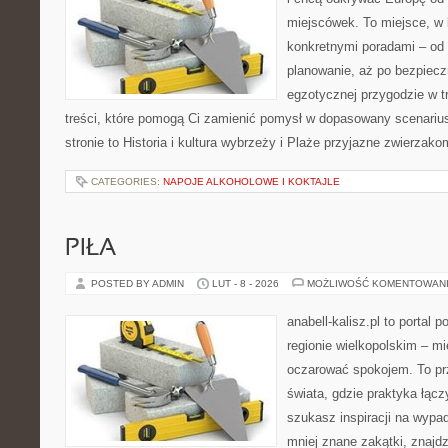
miejscówek. To miejsce, w 
konkretnymi poradami – od 
planowanie, aż po bezpiecz
egzotycznej przygodzie w tr
treści, które pomogą Ci zamienić pomysł w dopasowany scenariu
stronie to Historia i kultura wybrzeży i Plaże przyjazne zwierzak
CATEGORIES:
NAPOJE ALKOHOLOWE I KOKTAJLE
PIŁA
POSTED BY ADMIN
LUT - 8 - 2026
MOŻLIWOŚĆ KOMENTOWAN
anabell-kalisz.pl to portal 
regionie wielkopolskim – mie
oczarować spokojem. To pr
świata, gdzie praktyka łączy
szukasz inspiracji na wypa
mniej znane zakątki, znajd