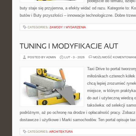
podejście do tematu, dzięk
buty staje się przyjemna, a efekty widać od razu. Kategorie to: Ko
butów i Buty przyszłości – innowacje technologiczne. Dobre trzewi
CATEGORIES:
ZAWODY I WYDARZENIA
TUNING I MODYFIKACJE AUT
POSTED BY ADMIN
LUT - 3 - 2026
MOŻLIWOŚĆ KOMENTOWAN
Taxi Drive to portal tworzon
miłośnikach czterech kółek
chcą lepiej zrozumieć ryne
miejsce, w którym praktyk
do aut i użyteczną wiedzą 
taksówka: od selekcji samo
podróżnym, aż po ochronę na drodze i opłacalność pracy. Zoba
dostawcze i użytkowe i Marki samochodów. Ten portal opisuje tax
CATEGORIES:
ARCHITEKTURA