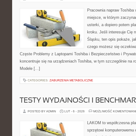
Pracownia napraw Toshiba w
miejsce, w którym zaczyna
usterki, a dopiero potem p
kroku. Jeśli interesuje Cię
Śląsku, ten opis pokaże, j
czego możesz się oczekiwa
Częste Problemy z Laptopami Toshiba i Bezpieczeństwo i Prywat
koncentruje się na urządzeniach Toshiba, w tym szczególnie na rod
Modele […]
CATEGORIES:
ZABURZENIA METABOLICZNE
TESTY WYDAJNOŚCI I BENCHMAR
POSTED BY ADMIN
LUT - 6 - 2026
MOŻLIWOŚĆ KOMENTOWAN
LAKOM to współczesna pla
sprzętowi komputerowemu o