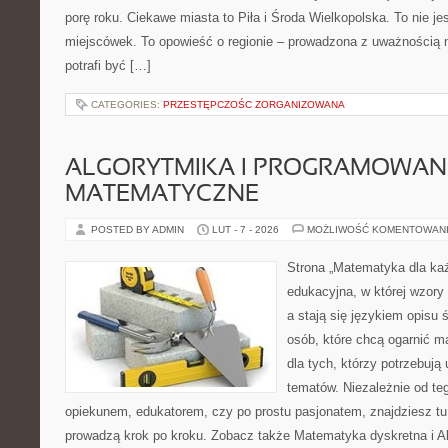
porę roku. Ciekawe miasta to Piła i Środa Wielkopolska. To nie je
miejscówek. To opowieść o regionie – prowadzona z uważnością n
potrafi być […]
CATEGORIES:
PRZESTĘPCZOŚC ZORGANIZOWANA
ALGORYTMIKA I PROGRAMOWAN
MATEMATYCZNE
POSTED BY ADMIN
LUT - 7 - 2026
MOŻLIWOŚĆ KOMENTOWAN
Strona „Matematyka dla każ
edukacyjna, w której wzory
a stają się językiem opisu
osób, które chcą ogarnić m
dla tych, którzy potrzebują
tematów. Niezależnie od te
opiekunem, edukatorem, czy po prostu pasjonatem, znajdziesz t
prowadzą krok po kroku. Zobacz także Matematyka dyskretna i A