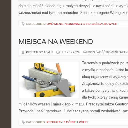
dojrzała miłość składa się z małych decyzji: z uważności, z wymi
wdzięczności nad tym, co naturalne. Zobacz kategorie Wdzięczn
CATEGORIES:
OMÓWIENIE NAJNOWSZYCH BADAŃ NAUKOWYCH
MIEJSCA NA WEEKEND
POSTED BY ADMIN
LUT - 5 - 2026
MOŻLIWOŚĆ KOMENTOWAN
To serwis o podróżach po r
z myślą o osobach, które lub
chcą organizować wyjazdy 
Znajdziesz tu opisy ścieżek
a także pomysły na kilkudn
dla tych, którzy cenią kame
miłośników wrażeń i miejskiego klimatu. Przeczytaj także Gastron
Przyroda i parki narodowe. Lubelszczyzna potrafi zaskakiwać: ra
CATEGORIES:
PRODUKTY Z GÓRNEJ PÓŁKI