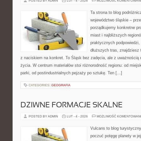
POSTED BY ADMIN
LUT - 4 - 2026
MOŻLIWOŚĆ KOMENTOWAN
Ta strona to blog podróżni
województwo śląskie – prze
porządkujemy konkretne pr
miast i najbliższych region
praktycznych podpowiedzi,
dłuższych tras, znajdziesz t
z naciskiem na konkret. To Śląsk bez zadęcia, ale z uważnością dl
życia. W centrum materiałów stoi różnorodność regionu: od miejs
parki, od postindustrialnych pejzaży po sztukę. Ten […]
CATEGORIES:
GEOGRAFIA
DZIWNE FORMACJE SKALNE
POSTED BY ADMIN
LUT - 4 - 2026
MOŻLIWOŚĆ KOMENTOWAN
Vulcans to blog turystyczny
poczuć potęgę planety w jej