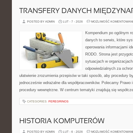
TRANSFERY DANYCH MIĘDZYN
POSTED BY ADMIN
LUT - 7 - 2026
MOŻLIWOŚĆ KOMENTOWAN
Kompendium po ogólnym ro
danych to serwis, które sy
operowania informacjami id
RODO. Strona jest przygot
sytuacjach w organizacjach
odpowiedzialnych za ochron
ułatwienie zrozumienia przepisów w taki sposób, aby procedury by
jednocześnie wdrażalne dla współpracowników. Polecamy Prawo i pr
procedury wewnętrzne. W centrum tematyki znajdują się współcz
CATEGORIES:
PEREGRINOS
HISTORIA KOMPUTERÓW
POSTED BY ADMIN
LUT - 6 - 2026
MOŻLIWOŚĆ KOMENTOWAN