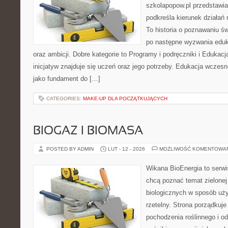
szkolapopow.pl przedstawia
podkreśla kierunek działań
To historia o poznawaniu ś
po następne wyzwania eduk
oraz ambicji. Dobre kategorie to Programy i podręczniki i Edukac
inicjatyw znajduje się uczeń oraz jego potrzeby. Edukacja wczesn
jako fundament do […]
CATEGORIES:
MAKE-UP DLA POCZĄTKUJĄCYCH
BIOGAZ I BIOMASA
POSTED BY ADMIN
LUT - 12 - 2026
MOŻLIWOŚĆ KOMENTOWA
Wikana BioEnergia to serwi
chcą poznać temat zielonej
biologicznych w sposób uży
rzetelny. Strona porządkuje
pochodzenia roślinnego i 