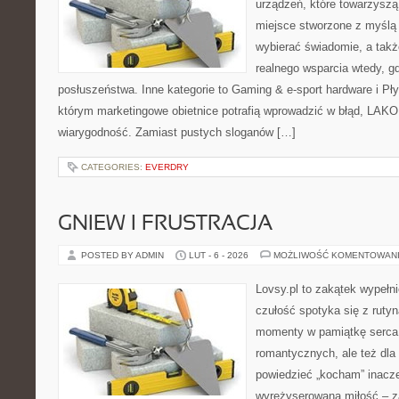
urządzeń, które towarzyszą
miejsce stworzone z myślą 
wybierać świadomie, a także
realnego wsparcia wtedy, 
posłuszeństwa. Inne kategorie to Gaming & e-sport hardware i Pł
którym marketingowe obietnice potrafią wprowadzić w błąd, LAKO
wiarygodność. Zamiast pustych sloganów […]
CATEGORIES:
EVERDRY
GNIEW I FRUSTRACJA
POSTED BY ADMIN
LUT - 6 - 2026
MOŻLIWOŚĆ KOMENTOWAN
Lovsy.pl to zakątek wypełn
czułość spotyka się z rutyn
momenty w pamiątkę serca.
romantycznych, ale też dla
powiedzieć „kocham” inaczej
wyreżyserowaną miłość – z