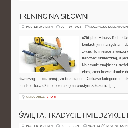
TRENING NA SIŁOWNI
POSTED BY ADMIN
LUT - 10 - 2026
MOŻLIWOŚĆ KOMENTOWA
o2fit.pl to Fitness Klub, kt
konkretnymi narzędziami do
życia. To miejsce stworzon
trenować skuteczniej, a jed
Na stronie znajdziesz treś
ciało, zredukować tkankę t
równowagi — bez presji, za to z planem. Ciekawe kategorie to Fit
mindset. Idea o2fit.pl opiera się na prostym założeniu: […]
CATEGORIES:
SPORT
ŚWIĘTA, TRADYCJE I MIĘDZYK
POSTED BY ADMIN
LUT - 9 - 2026
MOŻLIWOŚĆ KOMENTOWAN