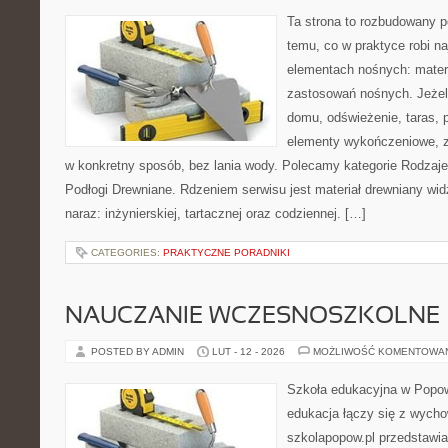
Ta strona to rozbudowany p
temu, co w praktyce robi n
elementach nośnych: mater
zastosowań nośnych. Jeżeli
domu, odświeżenie, taras, 
elementy wykończeniowe, z
w konkretny sposób, bez lania wody. Polecamy kategorie Rodzaje 
Podłogi Drewniane. Rdzeniem serwisu jest materiał drewniany wid
naraz: inżynierskiej, tartacznej oraz codziennej. […]
CATEGORIES:
PRAKTYCZNE PORADNIKI
NAUCZANIE WCZESNOSZKOLNE
POSTED BY ADMIN
LUT - 12 - 2026
MOŻLIWOŚĆ KOMENTOWA
Szkoła edukacyjna w Popow
edukacja łączy się z wych
szkolapopow.pl przedstawia