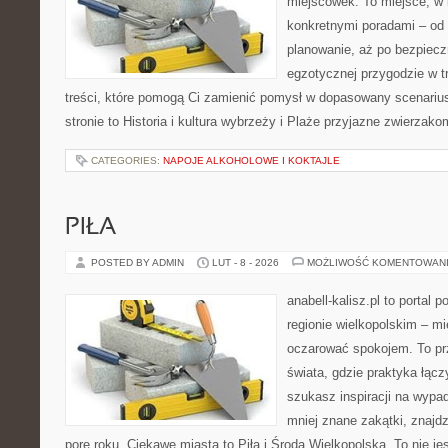
miejscówek. To miejsce, w 
konkretnymi poradami – od 
planowanie, aż po bezpiecz
egzotycznej przygodzie w tr
treści, które pomogą Ci zamienić pomysł w dopasowany scenariu
stronie to Historia i kultura wybrzeży i Plaże przyjazne zwierzak
CATEGORIES:
NAPOJE ALKOHOLOWE I KOKTAJLE
PIŁA
POSTED BY ADMIN
LUT - 8 - 2026
MOŻLIWOŚĆ KOMENTOWAN
anabell-kalisz.pl to portal 
regionie wielkopolskim – mie
oczarować spokojem. To pr
świata, gdzie praktyka łączy
szukasz inspiracji na wypa
mniej znane zakątki, znajd
porę roku. Ciekawe miasta to Piła i Środa Wielkopolska. To nie je