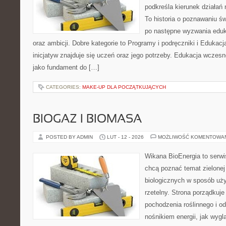
podkreśla kierunek działań
To historia o poznawaniu ś
po następne wyzwania eduk
oraz ambicji. Dobre kategorie to Programy i podręczniki i Edukac
inicjatyw znajduje się uczeń oraz jego potrzeby. Edukacja wczesn
jako fundament do […]
CATEGORIES:
MAKE-UP DLA POCZĄTKUJĄCYCH
BIOGAZ I BIOMASA
POSTED BY ADMIN
LUT - 12 - 2026
MOŻLIWOŚĆ KOMENTOWA
Wikana BioEnergia to serwi
chcą poznać temat zielonej
biologicznych w sposób uży
rzetelny. Strona porządkuje
pochodzenia roślinnego i 
nośnikiem energii, jak wygl