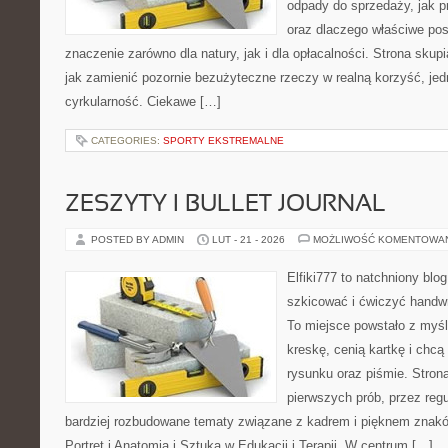
odpady do sprzedaży, jak p
oraz dlaczego właściwe po
znaczenie zarówno dla natury, jak i dla opłacalności. Strona skupi
jak zamienić pozornie bezużyteczne rzeczy w realną korzyść, je
cyrkularność. Ciekawe […]
CATEGORIES:
SPORTY EKSTREMALNE
ZESZYTY I BULLET JOURNAL
POSTED BY ADMIN
LUT - 21 - 2026
MOŻLIWOŚĆ KOMENTOWA
Elfiki777 to natchniony blo
szkicować i ćwiczyć handw
To miejsce powstało z myśl
kreskę, cenią kartkę i chc
rysunku oraz piśmie. Stron
pierwszych prób, przez regu
bardziej rozbudowane tematy związane z kadrem i pięknem znakó
Portret i Anatomia i Sztuka w Edukacji i Terapii. W centrum […]