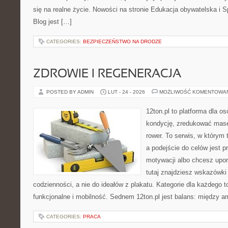
się na realne życie. Nowości na stronie Edukacja obywatelska i 
Blog jest […]
CATEGORIES:
BEZPIECZEŃSTWO NA DRODZE
ZDROWIE I REGENERACJA
POSTED BY ADMIN
LUT - 24 - 2026
MOŻLIWOŚĆ KOMENTOWA
12ton.pl to platforma dla o
kondycję, zredukować masę 
rower. To serwis, w którym 
a podejście do celów jest p
motywacji albo chcesz upo
tutaj znajdziesz wskazówk
codzienności, a nie do ideałów z plakatu. Kategorie dla każdego to
funkcjonalne i mobilność. Sednem 12ton.pl jest balans: między am
CATEGORIES:
PRACA