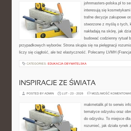
johnmasters-polska.pl to se
interesują się kosmetykami
trafne decyzje zakupowe or
stworzone z myślą o tych, k
nakładają na skórę, jak dzi
budować codzienny rytuał 
przypadkowych wyborów. Strona skupia się na pielęgnacji rozumi
liczy się ciągłość, ale też elastyczność. Polecamy LVMH (Francj
CATEGORIES:
EDUKACJA OBYWATELSKA
INSPIRACJE ZE ŚWIATA
POSTED BY ADMIN
LUT - 23 - 2026
MOŻLIWOŚĆ KOMENTOWA
makmetalik.pl to serwis in
tematyce odzysku oraz obr
do odzysku. To miejsce dla o
rozumieć, jak działa rynek