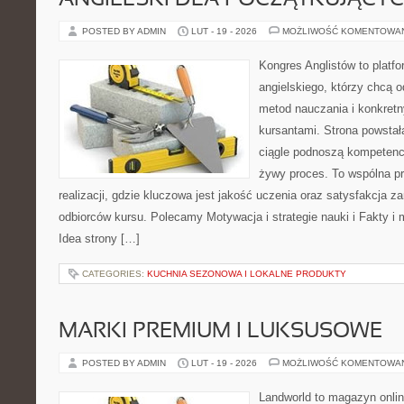
ANGIELSKI DLA POCZĄTKUJĄCY
POSTED BY ADMIN
LUT - 19 - 2026
MOŻLIWOŚĆ KOMENTOWA
Kongres Anglistów to platfo
angielskiego, którzy chcą 
metod nauczania i konkret
kursantami. Strona powstał
ciągle podnoszą kompetencj
żywy proces. To wspólna p
realizacji, gdzie kluczowa jest jakość uczenia oraz satysfakcja za
odbiorców kursu. Polecamy Motywacja i strategie nauki i Fakty i 
Idea strony […]
CATEGORIES:
KUCHNIA SEZONOWA I LOKALNE PRODUKTY
MARKI PREMIUM I LUKSUSOWE
POSTED BY ADMIN
LUT - 19 - 2026
MOŻLIWOŚĆ KOMENTOWA
Landworld to magazyn onli