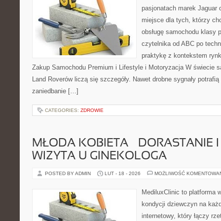
pasjonatach marek Jaguar 
miejsce dla tych, którzy ch
obsługę samochodu klasy p
czytelnika od ABC po techn
praktykę z kontekstem rynk
Zakup Samochodu Premium i Lifestyle i Motoryzacja W świecie s
Land Roverów liczą się szczegóły. Nawet drobne sygnały potrafi
zaniedbanie […]
CATEGORIES:
ZDROWIE
MŁODA KOBIETA – DORASTANIE I
WIZYTA U GINEKOLOGA
POSTED BY ADMIN
LUT - 18 - 2026
MOŻLIWOŚĆ KOMENTOWA
MediluxClinic to platforma 
kondycji dziewczyn na każd
internetowy, który łączy rz