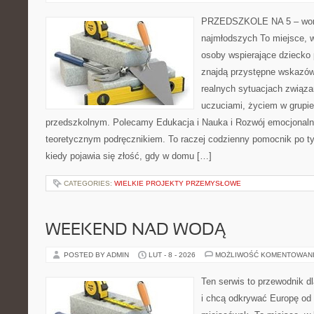
PRZEDSZKOLE NA 5 – wort
najmłodszych To miejsce, 
osoby wspierające dziecko
znajdą przystępne wskazówk
realnych sytuacjach związ
uczuciami, życiem w grupi
przedszkolnym. Polecamy Edukacja i Nauka i Rozwój emocjonalno
teoretycznym podręcznikiem. To raczej codzienny pomocnik po ty
kiedy pojawia się złość, gdy w domu […]
CATEGORIES:
WIELKIE PROJEKTY PRZEMYSŁOWE
WEEKEND NAD WODĄ
POSTED BY ADMIN
LUT - 8 - 2026
MOŻLIWOŚĆ KOMENTOWAN
Ten serwis to przewodnik d
i chcą odkrywać Europę od