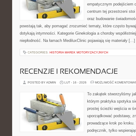
empatycznym podejściem dl
centrum tej przestrzeni sto
oraz budowanie świadomośc
powstają tak, aby pomagać zrozumieć tematy, które często bywaj
dotykają intymności. Kategorie Ginekologia a choroby współistniej
niepłodność. Na łamach MediluxClinic pojawiają się materiały […]
CATEGORIES:
HISTORIA MAREK MOTORYZACYJNYCH
RECENZJE I REKOMENDACJE
POSTED BY ADMIN
LUT - 16 - 2026
MOŻLIWOŚĆ KOMENTOWA
To zakątek stworzyliśmy ja
którym praktyka spotyka si
prostej ścieżki wejścia w 
uporządkować podstawy, zna
prowadzące krok po kroku. 
podręcznik, tylko wspierają