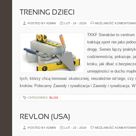
TRENING DZIECI
POSTED BY ADMIN
LUT - 24 - 2026
MOŻLIWOŚĆ KOMENTOWA
TKKF Sieraków to centrum w
traktują sport nie jako jedn
drogę. Serwis łączy prakty
codziennością: pokazuje, j
kroku, jak dbać o bezpiecze
umiejętności w duchu mądre
tych, którzy chcą trenować skuteczniej, niezależnie od tego, czy
kroków. Polecamy Zawody i rywalizacja i Zawody i rywalizacja. 
CATEGORIES:
BLOG
REVLON (USA)
POSTED BY ADMIN
LUT - 23 - 2026
MOŻLIWOŚĆ KOMENTOWA