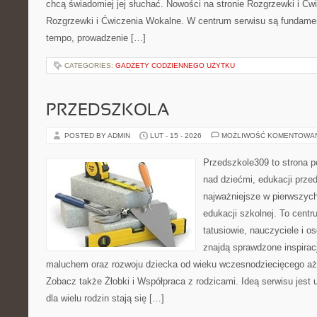
chcą świadomiej jej słuchać. Nowości na stronie Rozgrzewki i Ćw
Rozgrzewki i Ćwiczenia Wokalne. W centrum serwisu są fundame
tempo, prowadzenie […]
CATEGORIES:
GADŻETY CODZIENNEGO UŻYTKU
PRZEDSZKOLA
POSTED BY ADMIN
LUT - 15 - 2026
MOŻLIWOŚĆ KOMENTOWA
Przedszkole309 to strona 
nad dziećmi, edukacji prze
najważniejsze w pierwszych
edukacji szkolnej. To cent
tatusiowie, nauczyciele i o
znajdą sprawdzone inspirac
maluchem oraz rozwoju dziecka od wieku wczesnodziecięcego aż 
Zobacz także Żłobki i Współpraca z rodzicami. Ideą serwisu jest 
dla wielu rodzin stają się […]