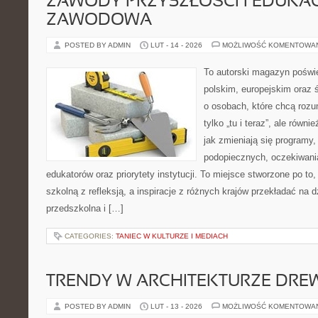
ZAWODY PRZYSZŁOŚCI I EDUKA
ZAWODOWA
POSTED BY ADMIN
LUT - 14 - 2026
MOŻLIWOŚĆ KOMENTOWA
To autorski magazyn poświę
polskim, europejskim oraz
o osobach, które chcą rozum
tylko „tu i teraz”, ale równ
jak zmieniają się programy,
podopiecznych, oczekiwani
edukatorów oraz priorytety instytucji. To miejsce stworzone po to
szkolną z refleksją, a inspiracje z różnych krajów przekładać na
przedszkolna i […]
CATEGORIES:
TANIEC W KULTURZE I MEDIACH
TRENDY W ARCHITEKTURZE DRE
POSTED BY ADMIN
LUT - 13 - 2026
MOŻLIWOŚĆ KOMENTOWA