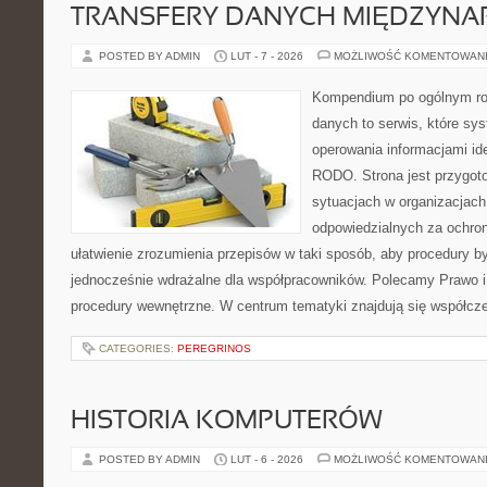
TRANSFERY DANYCH MIĘDZYN
POSTED BY ADMIN
LUT - 7 - 2026
MOŻLIWOŚĆ KOMENTOWAN
Kompendium po ogólnym ro
danych to serwis, które sy
operowania informacjami id
RODO. Strona jest przygot
sytuacjach w organizacjach
odpowiedzialnych za ochron
ułatwienie zrozumienia przepisów w taki sposób, aby procedury by
jednocześnie wdrażalne dla współpracowników. Polecamy Prawo i pr
procedury wewnętrzne. W centrum tematyki znajdują się współcz
CATEGORIES:
PEREGRINOS
HISTORIA KOMPUTERÓW
POSTED BY ADMIN
LUT - 6 - 2026
MOŻLIWOŚĆ KOMENTOWAN