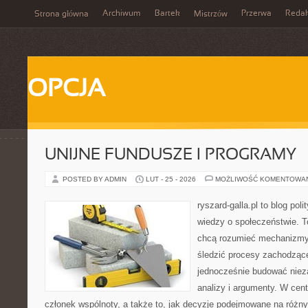
Archiwum
Bartek
Przerwa
Redak
Strona główna
Mistrzów
OPCJA
UNIJNE FUNDUSZE I PROGRAMY
POSTED BY ADMIN
LUT - 25 - 2026
MOŻLIWOŚĆ KOMENTOWA
ryszard-galla.pl to blog pol
wiedzy o społeczeństwie. To
chcą rozumieć mechanizmy 
śledzić procesy zachodzące
jednocześnie budować nieza
analizy i argumenty. W cen
członek wspólnoty, a także to, jak decyzje podejmowane na różn