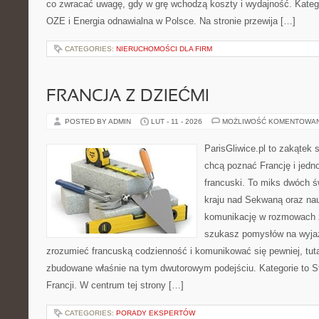
co zwracać uwagę, gdy w grę wchodzą koszty i wydajność. Kategor
OZE i Energia odnawialna w Polsce. Na stronie przewija […]
CATEGORIES:
NIERUCHOMOŚCI DLA FIRM
FRANCJA Z DZIEĆMI
POSTED BY ADMIN
LUT - 11 - 2026
MOŻLIWOŚĆ KOMENTOWA
ParisGliwice.pl to zakątek 
chcą poznać Francję i jedno
francuski. To miks dwóch ś
kraju nad Sekwaną oraz nauk
komunikację w rozmowach 
szukasz pomysłów na wyjaz
zrozumieć francuską codzienność i komunikować się pewniej, tuta
zbudowane właśnie na tym dwutorowym podejściu. Kategorie to Sty
Francji. W centrum tej strony […]
CATEGORIES:
PORADY EKSPERTÓW