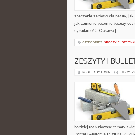
znaczenie zarówno dla natury, jak 
jak zamienić pozornie bezużyteczn
cyrkularność. Ciekawe […]
CATEGORIES:
SPORTY EKSTREMA
ZESZYTY I BULLE
POSTED BY ADMIN
LUT - 21 - 
bardziej rozbudowane tematy zwią
Portret i Anatomia i Sztuka w Eduk