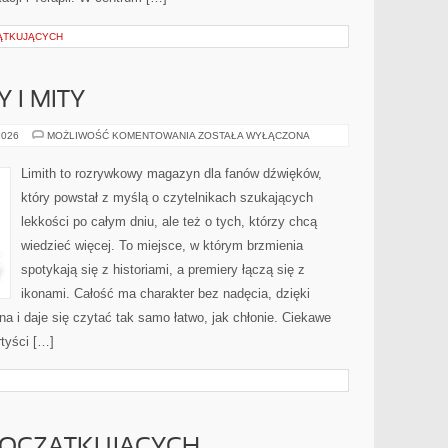
ĄTKUJĄCYCH
 I MITY
MUZYCZNE
2026
MOŻLIWOŚĆ KOMENTOWANIA
ZOSTAŁA WYŁĄCZONA
FAKTY
I
MITY
Limith to rozrywkowy magazyn dla fanów dźwięków,
który powstał z myślą o czytelnikach szukających
lekkości po całym dniu, ale też o tych, którzy chcą
wiedzieć więcej. To miejsce, w którym brzmienia
spotykają się z historiami, a premiery łączą się z
ikonami. Całość ma charakter bez nadęcia, dzięki
a i daje się czytać tak samo łatwo, jak chłonie. Ciekawe
rtyści […]