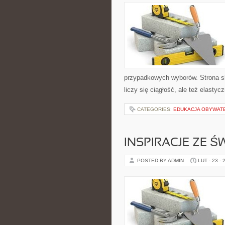
przypadkowych wyborów. Strona sk
liczy się ciągłość, ale też elast
CATEGORIES:
EDUKACJA OBYWAT
INSPIRACJE ZE Ś
POSTED BY ADMIN
LUT - 23 - 