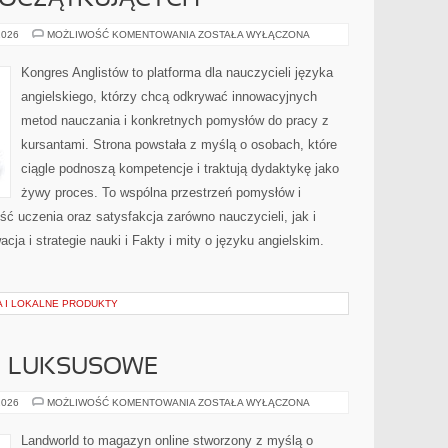
POCZĄTKUJĄCYCH
ANGIELSKI
2026
MOŻLIWOŚĆ KOMENTOWANIA
ZOSTAŁA WYŁĄCZONA
DLA
POCZĄTKUJĄCYCH
Kongres Anglistów to platforma dla nauczycieli języka
angielskiego, którzy chcą odkrywać innowacyjnych
metod nauczania i konkretnych pomysłów do pracy z
kursantami. Strona powstała z myślą o osobach, które
ciągle podnoszą kompetencje i traktują dydaktykę jako
żywy proces. To wspólna przestrzeń pomysłów i
kość uczenia oraz satysfakcja zarówno nauczycieli, jak i
a i strategie nauki i Fakty i mity o języku angielskim.
 I LOKALNE PRODUKTY
 I LUKSUSOWE
MARKI
2026
MOŻLIWOŚĆ KOMENTOWANIA
ZOSTAŁA WYŁĄCZONA
PREMIUM
I
LUKSUSOWE
Landworld to magazyn online stworzony z myślą o