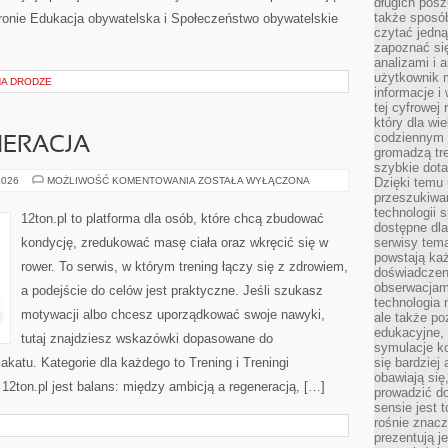
długich posz
także sposó
tronie Edukacja obywatelska i Społeczeństwo obywatelskie
czytać jedn
zapoznać się
analizami i 
użytkownik 
NA DRODZE
informacje i
tej cyfrowej 
który dla wi
codziennym k
NERACJA
gromadzą tre
szybkie dota
ZDROWIE
2026
MOŻLIWOŚĆ KOMENTOWANIA
ZOSTAŁA WYŁĄCZONA
Dzięki temu 
I
przeszukiwan
REGENERACJA
technologii s
12ton.pl to platforma dla osób, które chcą zbudować
dostępne dla
kondycję, zredukować masę ciała oraz wkręcić się w
serwisy tema
powstają każ
rower. To serwis, w którym trening łączy się z zdrowiem,
doświadczen
obserwacjam
a podejście do celów jest praktyczne. Jeśli szukasz
technologia n
motywacji albo chcesz uporządkować swoje nawyki,
ale także po
edukacyjne, 
tutaj znajdziesz wskazówki dopasowane do
symulacje k
lakatu. Kategorie dla każdego to Trening i Treningi
się bardziej
obawiają się
12ton.pl jest balans: między ambicją a regeneracją, […]
prowadzić d
sensie jest 
rośnie znacze
prezentują j