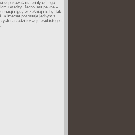
wi dopasować materiały do jego
ziomu wiedzy. Jedno jest pewne –
formacji nigdy wcześniej nie był tak
iś, a internet pozostaje jednym z
szych narzędzi rozwoju osobistego i
.