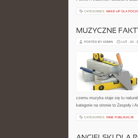
CATEGORIES:
MAKE-UP DLA POCZ
MUZYCZNE FAKTY
POSTED BY ADMIN
LUT - 20 - 
czemu muzyka staje się tu naturaln
kategorie na stronie to Zespoły i A
CATEGORIES:
INNE PUBLIKACJE