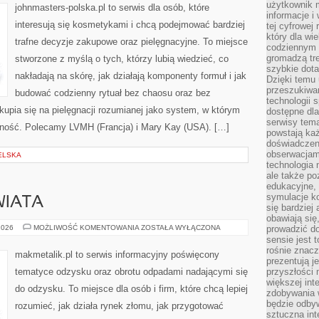
użytkownik 
johnmasters-polska.pl to serwis dla osób, które
informacje i
interesują się kosmetykami i chcą podejmować bardziej
tej cyfrowej 
który dla wi
trafne decyzje zakupowe oraz pielęgnacyjne. To miejsce
codziennym k
gromadzą tre
stworzone z myślą o tych, którzy lubią wiedzieć, co
szybkie dota
nakładają na skórę, jak działają komponenty formuł i jak
Dzięki temu 
przeszukiwan
budować codzienny rytuał bez chaosu oraz bez
technologii s
upia się na pielęgnacji rozumianej jako system, w którym
dostępne dla
serwisy tema
yczność. Polecamy LVMH (Francja) i Mary Kay (USA). […]
powstają każ
doświadczen
obserwacjam
ELSKA
technologia n
ale także po
edukacyjne, 
symulacje k
WIATA
się bardziej
obawiają się
INSPIRACJE
2026
MOŻLIWOŚĆ KOMENTOWANIA
ZOSTAŁA WYŁĄCZONA
prowadzić d
ZE
sensie jest 
ŚWIATA
rośnie znacze
makmetalik.pl to serwis informacyjny poświęcony
prezentują j
tematyce odzysku oraz obrotu odpadami nadającymi się
przyszłości
większej int
do odzysku. To miejsce dla osób i firm, które chcą lepiej
zdobywania 
będzie odbyw
rozumieć, jak działa rynek złomu, jak przygotować
sztuczna in