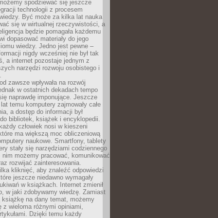
 możemy spodziewać się jeszcze
egracji technologii z procesem
wiedzy. Być może za kilka lat nauka
ać się w wirtualnej rzeczywistości, a
teligencja będzie pomagała każdemu
wi dopasować materiały do jego
ziomu wiedzy. Jedno jest pewne –
formacji nigdy wcześniej nie był tak
iś, a internet pozostaje jednym z
szych narzędzi rozwoju osobistego i
.
 od zawsze wpływała na rozwój
 jednak w ostatnich dekadach tempo
 się naprawdę imponujące. Jeszcze
t lat temu komputery zajmowały całe
a, a dostęp do informacji był
do bibliotek, książek i encyklopedii.
każdy człowiek nosi w kieszeni
 które ma większą moc obliczeniową
omputery naukowe. Smartfony, tablety
ry stały się narzędziami codziennego
ki nim możemy pracować, komunikować
raz rozwijać zainteresowania.
lka kliknięć, aby znaleźć odpowiedzi
 które jeszcze niedawno wymagały
ukiwań w książkach. Internet zmienił
b, w jaki zdobywamy wiedzę. Zamiast
ą książkę na dany temat, możemy
 z wieloma różnymi opiniami,
artykułami. Dzięki temu każdy