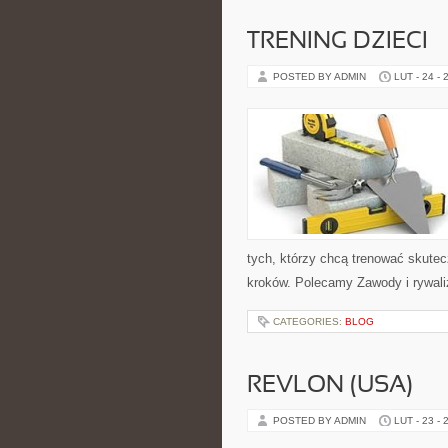
TRENING DZIECI
POSTED BY ADMIN
LUT - 24 - 
tych, którzy chcą trenować skutecz
kroków. Polecamy Zawody i rywaliz
CATEGORIES:
BLOG
REVLON (USA)
POSTED BY ADMIN
LUT - 23 - 