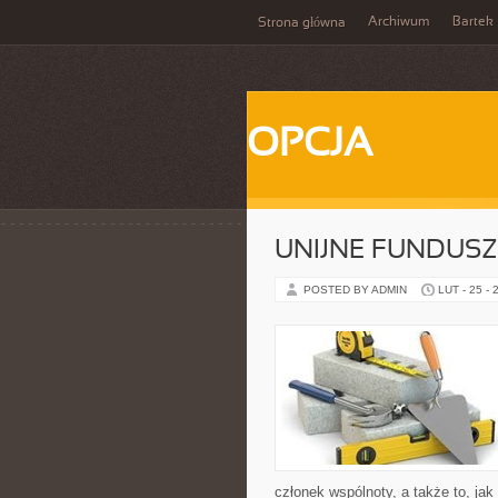
Archiwum
Bartek
Strona główna
OPCJA
UNIJNE FUNDUSZ
POSTED BY ADMIN
LUT - 25 - 
członek wspólnoty, a także to, j