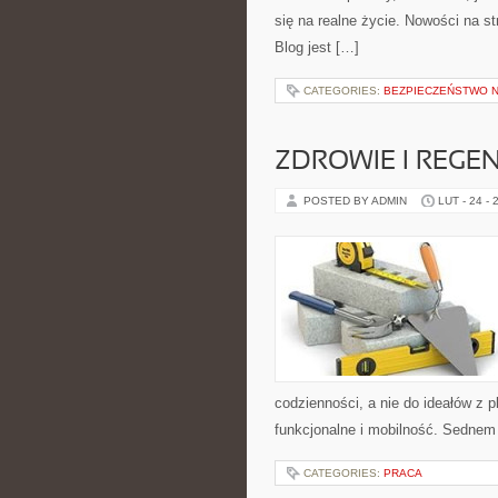
się na realne życie. Nowości na s
Blog jest […]
CATEGORIES:
BEZPIECZEŃSTWO 
ZDROWIE I REGE
POSTED BY ADMIN
LUT - 24 - 
codzienności, a nie do ideałów z p
funkcjonalne i mobilność. Sednem 
CATEGORIES:
PRACA