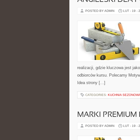
ANGIELSKI DLA 
POSTED BY ADMIN
LUT - 19 - 
realizacji, gdzie kluczowa jest ja
odbiorców kursu. Polecamy Motywacj
Idea strony […]
CATEGORIES:
KUCHNIA SEZONOWA
MARKI PREMIUM
POSTED BY ADMIN
LUT - 19 - 