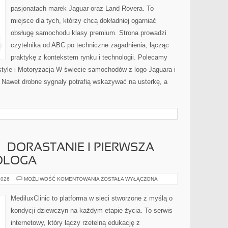
pasjonatach marek Jaguar oraz Land Rovera. To
miejsce dla tych, którzy chcą dokładniej ogarniać
obsługę samochodu klasy premium. Strona prowadzi
czytelnika od ABC po techniczne zagadnienia, łącząc
praktykę z kontekstem rynku i technologii. Polecamy
yle i Motoryzacja W świecie samochodów z logo Jaguara i
. Nawet drobne sygnały potrafią wskazywać na usterkę, a
– DORASTANIE I PIERWSZA
KOLOGA
MŁODA
2026
MOŻLIWOŚĆ KOMENTOWANIA
ZOSTAŁA WYŁĄCZONA
KOBIETA
–
DORASTANIE
MediluxClinic to platforma w sieci stworzone z myślą o
I
PIERWSZA
kondycji dziewczyn na każdym etapie życia. To serwis
WIZYTA
U
internetowy, który łączy rzetelną edukację z
GINEKOLOGA