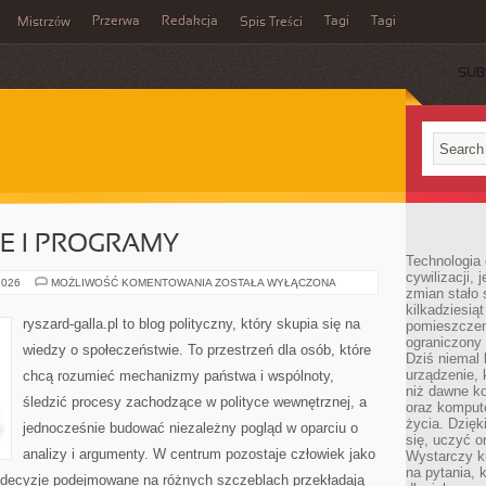
Przerwa
Redakcja
Tagi
Tagi
Mistrzów
Spis Treści
SUB
E I PROGRAMY
Technologia
cywilizacji,
UNIJNE
2026
MOŻLIWOŚĆ KOMENTOWANIA
ZOSTAŁA WYŁĄCZONA
zmian stało
FUNDUSZE
I
kilkadziesią
PROGRAMY
ryszard-galla.pl to blog polityczny, który skupia się na
pomieszczeni
ograniczony 
wiedzy o społeczeństwie. To przestrzeń dla osób, które
Dziś niemal 
urządzenie,
chcą rozumieć mechanizmy państwa i wspólnoty,
niż dawne k
śledzić procesy zachodzące w polityce wewnętrznej, a
oraz kompute
życia. Dzię
jednocześnie budować niezależny pogląd w oparciu o
się, uczyć o
analizy i argumenty. W centrum pozostaje człowiek jako
Wystarczy ki
na pytania,
ak decyzje podejmowane na różnych szczeblach przekładają