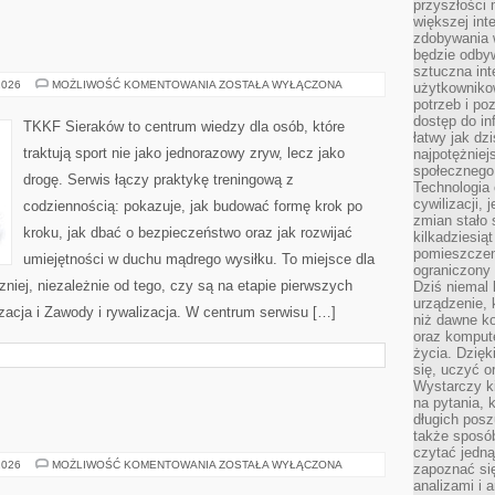
przyszłości
większej int
zdobywania 
będzie odbyw
sztuczna in
TRENING
2026
MOŻLIWOŚĆ KOMENTOWANIA
ZOSTAŁA WYŁĄCZONA
użytkowniko
DZIECI
potrzeb i po
dostęp do in
TKKF Sieraków to centrum wiedzy dla osób, które
łatwy jak dz
traktują sport nie jako jednorazowy zryw, lecz jako
najpotężniej
społecznego
drogę. Serwis łączy praktykę treningową z
Technologia
cywilizacji,
codziennością: pokazuje, jak budować formę krok po
zmian stało
kroku, jak dbać o bezpieczeństwo oraz jak rozwijać
kilkadziesią
pomieszczeni
umiejętności w duchu mądrego wysiłku. To miejsce dla
ograniczony 
niej, niezależnie od tego, czy są na etapie pierwszych
Dziś niemal 
urządzenie,
acja i Zawody i rywalizacja. W centrum serwisu […]
niż dawne k
oraz kompute
życia. Dzię
się, uczyć o
Wystarczy ki
na pytania,
długich posz
także sposó
czytać jedn
REVLON
2026
MOŻLIWOŚĆ KOMENTOWANIA
ZOSTAŁA WYŁĄCZONA
zapoznać się
(USA)
analizami i 