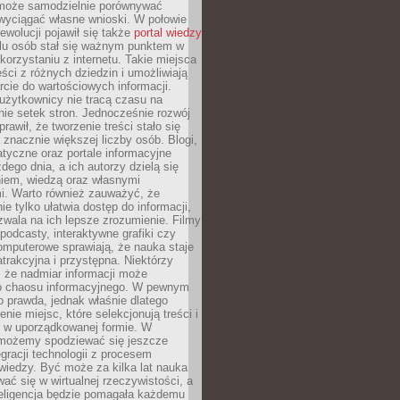
może samodzielnie porównywać
 wyciągać własne wnioski. W połowie
rewolucji pojawił się także
portal wiedzy
elu osób stał się ważnym punktem w
orzystaniu z internetu. Takie miejsca
ści z różnych dziedzin i umożliwiają
rcie do wartościowych informacji.
użytkownicy nie tracą czasu na
ie setek stron. Jednocześnie rozwój
prawił, że tworzenie treści stało się
 znacznie większej liczby osób. Blogi,
tyczne oraz portale informacyjne
dego dnia, a ich autorzy dzielą się
iem, wiedzą oraz własnymi
i. Warto również zauważyć, że
ie tylko ułatwia dostęp do informacji,
zwala na ich lepsze zrozumienie. Filmy
podcasty, interaktywne grafiki czy
omputerowe sprawiają, że nauka staje
 atrakcyjna i przystępna. Niektórzy
, że nadmiar informacji może
o chaosu informacyjnego. W pewnym
to prawda, jednak właśnie dlatego
nie miejsc, które selekcjonują treści i
e w uporządkowanej formie. W
 możemy spodziewać się jeszcze
egracji technologii z procesem
wiedzy. Być może za kilka lat nauka
ać się w wirtualnej rzeczywistości, a
teligencja będzie pomagała każdemu