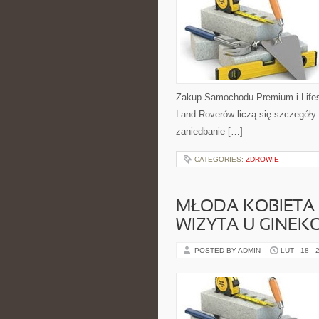
Zakup Samochodu Premium i Lifest
Land Roverów liczą się szczegóły
zaniedbanie […]
CATEGORIES:
ZDROWIE
MŁODA KOBIETA 
WIZYTA U GINE
POSTED BY ADMIN
LUT - 18 - 