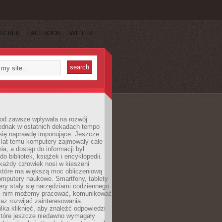
SCRIBE
FACEBOOK
TWITTER
 od zawsze wpływała na rozwój
 jednak w ostatnich dekadach tempo
 się naprawdę imponujące. Jeszcze
t lat temu komputery zajmowały całe
a, a dostęp do informacji był
do bibliotek, książek i encyklopedii.
każdy człowiek nosi w kieszeni
 które ma większą moc obliczeniową
omputery naukowe. Smartfony, tablety
ry stały się narzędziami codziennego
ki nim możemy pracować, komunikować
raz rozwijać zainteresowania.
lka kliknięć, aby znaleźć odpowiedzi
 które jeszcze niedawno wymagały