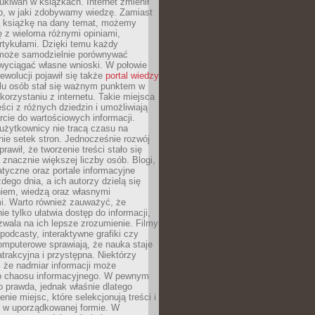
ukiwań w książkach. Internet zmienił
b, w jaki zdobywamy wiedzę. Zamiast
ą książkę na dany temat, możemy
 z wieloma różnymi opiniami,
artykułami. Dzięki temu każdy
może samodzielnie porównywać
 wyciągać własne wnioski. W połowie
rewolucji pojawił się także
portal wiedzy
elu osób stał się ważnym punktem w
orzystaniu z internetu. Takie miejsca
ści z różnych dziedzin i umożliwiają
rcie do wartościowych informacji.
użytkownicy nie tracą czasu na
ie setek stron. Jednocześnie rozwój
prawił, że tworzenie treści stało się
 znacznie większej liczby osób. Blogi,
tyczne oraz portale informacyjne
dego dnia, a ich autorzy dzielą się
iem, wiedzą oraz własnymi
i. Warto również zauważyć, że
ie tylko ułatwia dostęp do informacji,
zwala na ich lepsze zrozumienie. Filmy
podcasty, interaktywne grafiki czy
omputerowe sprawiają, że nauka staje
 atrakcyjna i przystępna. Niektórzy
, że nadmiar informacji może
o chaosu informacyjnego. W pewnym
to prawda, jednak właśnie dlatego
nie miejsc, które selekcjonują treści i
e w uporządkowanej formie. W