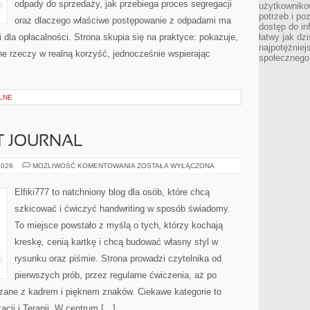
odpady do sprzedaży, jak przebiega proces segregacji
użytkowniko
potrzeb i po
oraz dlaczego właściwe postępowanie z odpadami ma
dostęp do in
i dla opłacalności. Strona skupia się na praktyce: pokazuje,
łatwy jak dz
najpotężniej
e rzeczy w realną korzyść, jednocześnie wspierając
społecznego
LNE
T JOURNAL
ZESZYTY
2026
MOŻLIWOŚĆ KOMENTOWANIA
ZOSTAŁA WYŁĄCZONA
I
BULLET
JOURNAL
Elfiki777 to natchniony blog dla osób, które chcą
szkicować i ćwiczyć handwriting w sposób świadomy.
To miejsce powstało z myślą o tych, którzy kochają
kreskę, cenią kartkę i chcą budować własny styl w
rysunku oraz piśmie. Strona prowadzi czytelnika od
pierwszych prób, przez regularne ćwiczenia, aż po
zane z kadrem i pięknem znaków. Ciekawe kategorie to
acji i Terapii. W centrum […]