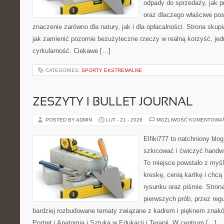
odpady do sprzedaży, jak p
oraz dlaczego właściwe po
znaczenie zarówno dla natury, jak i dla opłacalności. Strona skupi
jak zamienić pozornie bezużyteczne rzeczy w realną korzyść, je
cyrkularność. Ciekawe […]
CATEGORIES:
SPORTY EKSTREMALNE
ZESZYTY I BULLET JOURNAL
POSTED BY ADMIN
LUT - 21 - 2026
MOŻLIWOŚĆ KOMENTOWA
Elfiki777 to natchniony blo
szkicować i ćwiczyć handw
To miejsce powstało z myśl
kreskę, cenią kartkę i chc
rysunku oraz piśmie. Stron
pierwszych prób, przez regu
bardziej rozbudowane tematy związane z kadrem i pięknem znakó
Portret i Anatomia i Sztuka w Edukacji i Terapii. W centrum […]