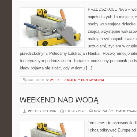
PRZEDSZKOLE NA 5 – wort
najmłodszych To miejsce, 
osoby wspierające dziecko
znajdą przystępne wskazówk
realnych sytuacjach związ
uczuciami, życiem w grupi
przedszkolnym. Polecamy Edukacja i Nauka i Rozwój emocjonalno
teoretycznym podręcznikiem. To raczej codzienny pomocnik po ty
kiedy pojawia się złość, gdy w domu […]
CATEGORIES:
WIELKIE PROJEKTY PRZEMYSŁOWE
WEEKEND NAD WODĄ
POSTED BY ADMIN
LUT - 8 - 2026
MOŻLIWOŚĆ KOMENTOWAN
Ten serwis to przewodnik d
i chcą odkrywać Europę od