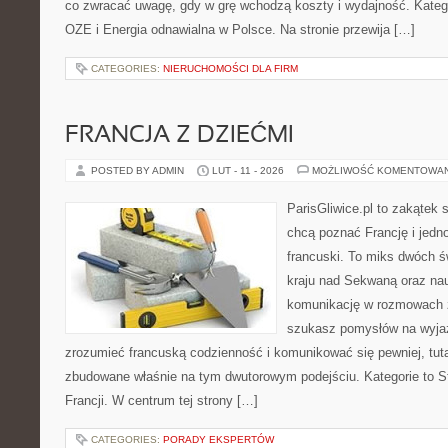
co zwracać uwagę, gdy w grę wchodzą koszty i wydajność. Kategor
OZE i Energia odnawialna w Polsce. Na stronie przewija […]
CATEGORIES:
NIERUCHOMOŚCI DLA FIRM
FRANCJA Z DZIEĆMI
POSTED BY ADMIN
LUT - 11 - 2026
MOŻLIWOŚĆ KOMENTOWA
ParisGliwice.pl to zakątek 
chcą poznać Francję i jedno
francuski. To miks dwóch ś
kraju nad Sekwaną oraz nauk
komunikację w rozmowach 
szukasz pomysłów na wyjaz
zrozumieć francuską codzienność i komunikować się pewniej, tuta
zbudowane właśnie na tym dwutorowym podejściu. Kategorie to Sty
Francji. W centrum tej strony […]
CATEGORIES:
PORADY EKSPERTÓW