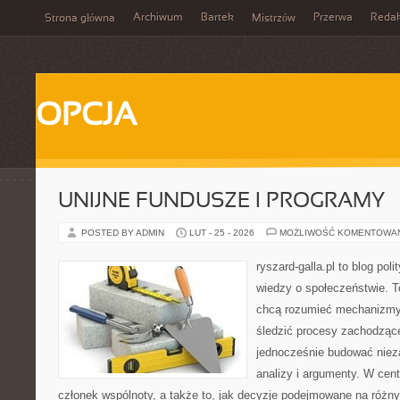
Archiwum
Bartek
Przerwa
Redak
Strona główna
Mistrzów
OPCJA
UNIJNE FUNDUSZE I PROGRAMY
POSTED BY ADMIN
LUT - 25 - 2026
MOŻLIWOŚĆ KOMENTOWA
ryszard-galla.pl to blog pol
wiedzy o społeczeństwie. To
chcą rozumieć mechanizmy 
śledzić procesy zachodzące
jednocześnie budować nieza
analizy i argumenty. W cen
członek wspólnoty, a także to, jak decyzje podejmowane na różn