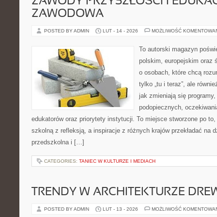
ZAWODY PRZYSZŁOŚCI I EDUKA
ZAWODOWA
POSTED BY ADMIN
LUT - 14 - 2026
MOŻLIWOŚĆ KOMENTOWA
To autorski magazyn poświę
polskim, europejskim oraz
o osobach, które chcą rozum
tylko „tu i teraz”, ale równ
jak zmieniają się programy,
podopiecznych, oczekiwani
edukatorów oraz priorytety instytucji. To miejsce stworzone po to
szkolną z refleksją, a inspiracje z różnych krajów przekładać na
przedszkolna i […]
CATEGORIES:
TANIEC W KULTURZE I MEDIACH
TRENDY W ARCHITEKTURZE DRE
POSTED BY ADMIN
LUT - 13 - 2026
MOŻLIWOŚĆ KOMENTOWA