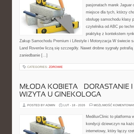
pasjonatach marek Jaguar 
miejsce dla tych, którzy ch
obsługę samochodu klasy p
czytelnika od ABC po techn
praktykę z kontekstem rynk
Zakup Samochodu Premium i Lifestyle i Motoryzacja W świecie s
Land Roverów liczą się szczegóły. Nawet drobne sygnały potrafi
zaniedbanie […]
CATEGORIES:
ZDROWIE
MŁODA KOBIETA – DORASTANIE I
WIZYTA U GINEKOLOGA
POSTED BY ADMIN
LUT - 18 - 2026
MOŻLIWOŚĆ KOMENTOWA
MediluxClinic to platforma 
kondycji dziewczyn na każd
internetowy, który łączy rz