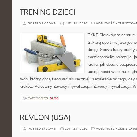
TRENING DZIECI
POSTED BY ADMIN
LUT - 24 - 2026
MOŻLIWOŚĆ KOMENTOWA
TKKF Sieraków to centrum w
traktują sport nie jako jedn
drogę. Serwis łączy prakty
codziennością: pokazuje, j
kroku, jak dbać o bezpiecze
umiejętności w duchu mądre
tych, którzy chcą trenować skuteczniej, niezależnie od tego, czy
kroków. Polecamy Zawody i rywalizacja i Zawody i rywalizacja. 
CATEGORIES:
BLOG
REVLON (USA)
POSTED BY ADMIN
LUT - 23 - 2026
MOŻLIWOŚĆ KOMENTOWA