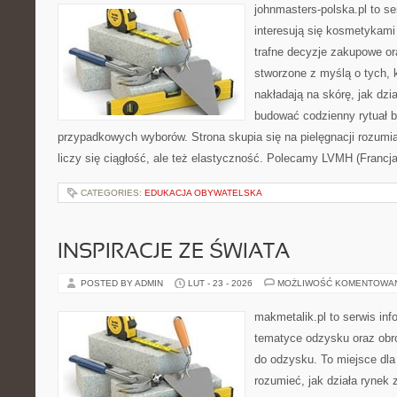
johnmasters-polska.pl to se
interesują się kosmetykami
trafne decyzje zakupowe or
stworzone z myślą o tych, k
nakładają na skórę, jak dzi
budować codzienny rytuał 
przypadkowych wyborów. Strona skupia się na pielęgnacji rozumi
liczy się ciągłość, ale też elastyczność. Polecamy LVMH (Francj
CATEGORIES:
EDUKACJA OBYWATELSKA
INSPIRACJE ZE ŚWIATA
POSTED BY ADMIN
LUT - 23 - 2026
MOŻLIWOŚĆ KOMENTOWA
makmetalik.pl to serwis in
tematyce odzysku oraz obr
do odzysku. To miejsce dla o
rozumieć, jak działa rynek