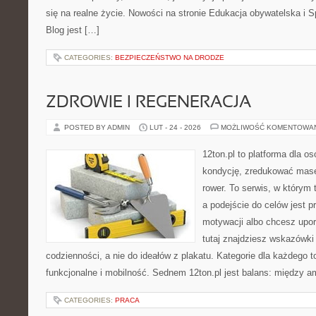
się na realne życie. Nowości na stronie Edukacja obywatelska i 
Blog jest […]
CATEGORIES:
BEZPIECZEŃSTWO NA DRODZE
ZDROWIE I REGENERACJA
POSTED BY ADMIN
LUT - 24 - 2026
MOŻLIWOŚĆ KOMENTOWA
12ton.pl to platforma dla o
kondycję, zredukować masę 
rower. To serwis, w którym 
a podejście do celów jest p
motywacji albo chcesz upo
tutaj znajdziesz wskazówk
codzienności, a nie do ideałów z plakatu. Kategorie dla każdego to
funkcjonalne i mobilność. Sednem 12ton.pl jest balans: między am
CATEGORIES:
PRACA