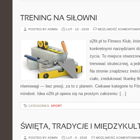
TRENING NA SIŁOWNI
POSTED BY ADMIN
LUT - 10 - 2026
MOŻLIWOŚĆ KOMENTOWA
o2fit.pl to Fitness Klub, kt
konkretnymi narzędziami do
życia. To miejsce stworzon
trenować skuteczniej, a jed
Na stronie znajdziesz treś
ciało, zredukować tkankę t
równowagi — bez presji, za to z planem. Ciekawe kategorie to Fit
mindset. Idea o2fit.pl opiera się na prostym założeniu: […]
CATEGORIES:
SPORT
ŚWIĘTA, TRADYCJE I MIĘDZYK
POSTED BY ADMIN
LUT - 9 - 2026
MOŻLIWOŚĆ KOMENTOWAN