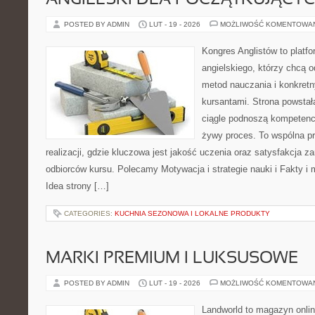
ANGIELSKI DLA POCZĄTKUJĄCY
POSTED BY ADMIN
LUT - 19 - 2026
MOŻLIWOŚĆ KOMENTOWA
Kongres Anglistów to platfo
angielskiego, którzy chcą 
metod nauczania i konkret
kursantami. Strona powstał
ciągle podnoszą kompetencj
żywy proces. To wspólna p
realizacji, gdzie kluczowa jest jakość uczenia oraz satysfakcja za
odbiorców kursu. Polecamy Motywacja i strategie nauki i Fakty i 
Idea strony […]
CATEGORIES:
KUCHNIA SEZONOWA I LOKALNE PRODUKTY
MARKI PREMIUM I LUKSUSOWE
POSTED BY ADMIN
LUT - 19 - 2026
MOŻLIWOŚĆ KOMENTOWA
Landworld to magazyn onli