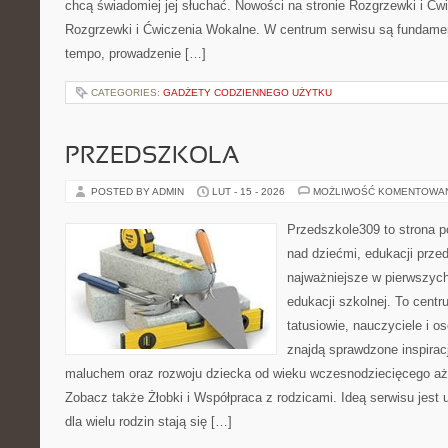
chcą świadomiej jej słuchać. Nowości na stronie Rozgrzewki i Ćw
Rozgrzewki i Ćwiczenia Wokalne. W centrum serwisu są fundame
tempo, prowadzenie […]
CATEGORIES:
GADŻETY CODZIENNEGO UŻYTKU
PRZEDSZKOLA
POSTED BY ADMIN
LUT - 15 - 2026
MOŻLIWOŚĆ KOMENTOWA
Przedszkole309 to strona 
nad dziećmi, edukacji prze
najważniejsze w pierwszych
edukacji szkolnej. To cent
tatusiowie, nauczyciele i o
znajdą sprawdzone inspirac
maluchem oraz rozwoju dziecka od wieku wczesnodziecięcego aż 
Zobacz także Żłobki i Współpraca z rodzicami. Ideą serwisu jest 
dla wielu rodzin stają się […]