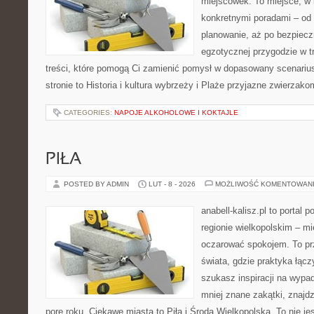
miejscówek. To miejsce, w 
konkretnymi poradami – od 
planowanie, aż po bezpiecz
egzotycznej przygodzie w tr
treści, które pomogą Ci zamienić pomysł w dopasowany scenariu
stronie to Historia i kultura wybrzeży i Plaże przyjazne zwierzak
CATEGORIES:
NAPOJE ALKOHOLOWE I KOKTAJLE
PIŁA
POSTED BY ADMIN
LUT - 8 - 2026
MOŻLIWOŚĆ KOMENTOWAN
anabell-kalisz.pl to portal 
regionie wielkopolskim – mie
oczarować spokojem. To pr
świata, gdzie praktyka łączy
szukasz inspiracji na wypa
mniej znane zakątki, znajd
porę roku. Ciekawe miasta to Piła i Środa Wielkopolska. To nie je