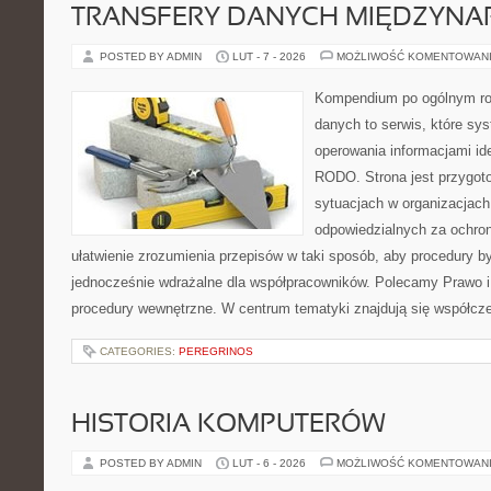
TRANSFERY DANYCH MIĘDZYN
POSTED BY ADMIN
LUT - 7 - 2026
MOŻLIWOŚĆ KOMENTOWAN
Kompendium po ogólnym ro
danych to serwis, które sy
operowania informacjami id
RODO. Strona jest przygot
sytuacjach w organizacjach
odpowiedzialnych za ochron
ułatwienie zrozumienia przepisów w taki sposób, aby procedury by
jednocześnie wdrażalne dla współpracowników. Polecamy Prawo i pr
procedury wewnętrzne. W centrum tematyki znajdują się współcz
CATEGORIES:
PEREGRINOS
HISTORIA KOMPUTERÓW
POSTED BY ADMIN
LUT - 6 - 2026
MOŻLIWOŚĆ KOMENTOWAN