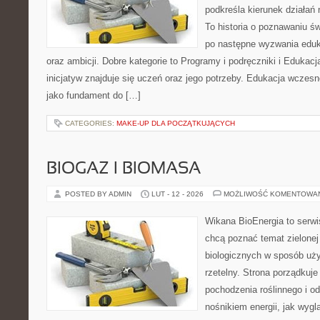
podkreśla kierunek działań
To historia o poznawaniu ś
po następne wyzwania eduk
oraz ambicji. Dobre kategorie to Programy i podręczniki i Edukac
inicjatyw znajduje się uczeń oraz jego potrzeby. Edukacja wczesn
jako fundament do […]
CATEGORIES:
MAKE-UP DLA POCZĄTKUJĄCYCH
BIOGAZ I BIOMASA
POSTED BY ADMIN
LUT - 12 - 2026
MOŻLIWOŚĆ KOMENTOWA
Wikana BioEnergia to serwi
chcą poznać temat zielonej
biologicznych w sposób uży
rzetelny. Strona porządkuje
pochodzenia roślinnego i 
nośnikiem energii, jak wygl