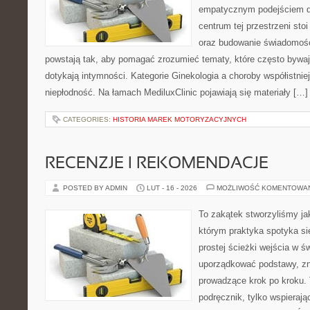
empatycznym podejściem dl
centrum tej przestrzeni sto
oraz budowanie świadomośc
powstają tak, aby pomagać zrozumieć tematy, które często bywaj
dotykają intymności. Kategorie Ginekologia a choroby współistniej
niepłodność. Na łamach MediluxClinic pojawiają się materiały […]
CATEGORIES:
HISTORIA MAREK MOTORYZACYJNYCH
RECENZJE I REKOMENDACJE
POSTED BY ADMIN
LUT - 16 - 2026
MOŻLIWOŚĆ KOMENTOWA
To zakątek stworzyliśmy ja
którym praktyka spotyka si
prostej ścieżki wejścia w 
uporządkować podstawy, zna
prowadzące krok po kroku. 
podręcznik, tylko wspierają