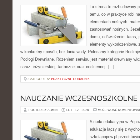
Ta strona to rozbudowany p
temu, co w praktyce robi n
elementach nośnych: mater
zastosowań nośnych. Jeżeli
domu, odświeżenie, taras, 
elementy wykończeniowe, z
w konkretny sposób, bez lania wody. Polecamy kategorie Rodzaje 
Podłogi Drewniane. Rdzeniem serwisu jest materiał drewniany wid
naraz: inżynierskiej, tartacznej oraz codziennej. […]
CATEGORIES:
PRAKTYCZNE PORADNIKI
NAUCZANIE WCZESNOSZKOLNE
POSTED BY ADMIN
LUT - 12 - 2026
MOŻLIWOŚĆ KOMENTOWA
Szkoła edukacyjna w Popow
edukacja łączy się z wych
szkolapopow.pl przedstawia