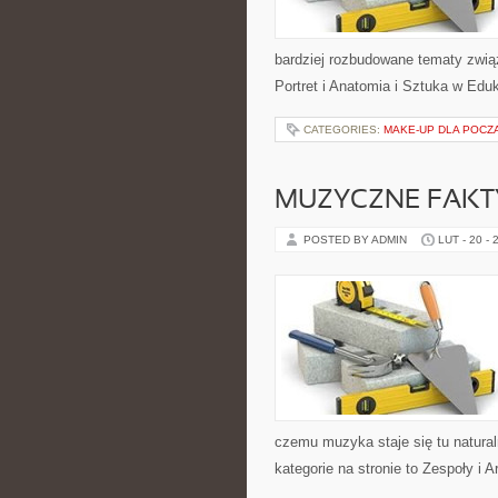
bardziej rozbudowane tematy zwią
Portret i Anatomia i Sztuka w Eduk
CATEGORIES:
MAKE-UP DLA POCZ
MUZYCZNE FAKTY
POSTED BY ADMIN
LUT - 20 - 
czemu muzyka staje się tu naturaln
kategorie na stronie to Zespoły i A