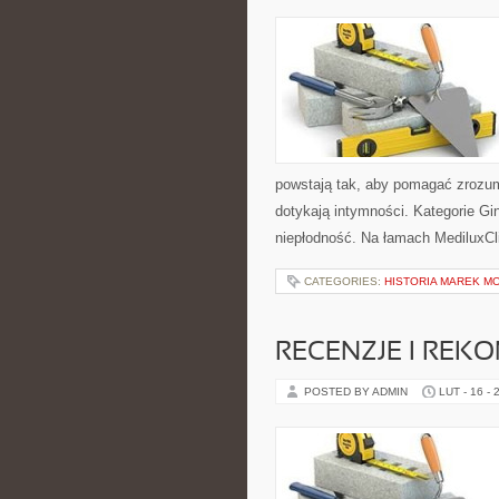
powstają tak, aby pomagać zrozum
dotykają intymności. Kategorie Gin
niepłodność. Na łamach MediluxCli
CATEGORIES:
HISTORIA MAREK M
RECENZJE I REK
POSTED BY ADMIN
LUT - 16 - 