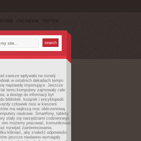
SCRIBE
FACEBOOK
TWITTER
 od zawsze wpływała na rozwój
 jednak w ostatnich dekadach tempo
 się naprawdę imponujące. Jeszcze
t lat temu komputery zajmowały całe
a, a dostęp do informacji był
do bibliotek, książek i encyklopedii.
każdy człowiek nosi w kieszeni
 które ma większą moc obliczeniową
omputery naukowe. Smartfony, tablety
ry stały się narzędziami codziennego
ki nim możemy pracować, komunikować
raz rozwijać zainteresowania.
lka kliknięć, aby znaleźć odpowiedzi
 które jeszcze niedawno wymagały