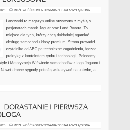
 I LUKSUSOWE
MARKI
2026
MOŻLIWOŚĆ KOMENTOWANIA
ZOSTAŁA WYŁĄCZONA
PREMIUM
I
LUKSUSOWE
Landworld to magazyn online stworzony z myślą o
pasjonatach marek Jaguar oraz Land Rovera. To
miejsce dla tych, którzy chcą dokładniej ogarniać
obsługę samochodu klasy premium. Strona prowadzi
czytelnika od ABC po techniczne zagadnienia, łącząc
praktykę z kontekstem rynku i technologii. Polecamy
yle i Motoryzacja W świecie samochodów z logo Jaguara i
. Nawet drobne sygnały potrafią wskazywać na usterkę, a
– DORASTANIE I PIERWSZA
KOLOGA
MŁODA
2026
MOŻLIWOŚĆ KOMENTOWANIA
ZOSTAŁA WYŁĄCZONA
KOBIETA