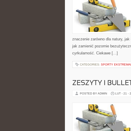
znaczenie zarówno dla natury, jak 
jak zamienić pozornie bezużyteczn
cyrkularność. Ciekawe […]
CATEGORIES:
SPORTY EKSTREMA
ZESZYTY I BULLE
POSTED BY ADMIN
LUT - 21 - 