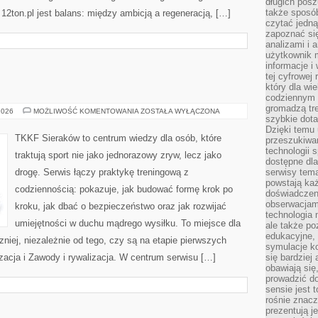
długich posz
także sposó
12ton.pl jest balans: między ambicją a regeneracją, […]
czytać jedn
zapoznać się
analizami i 
użytkownik 
informacje i
tej cyfrowej 
który dla wi
codziennym k
gromadzą tre
TRENING
2026
MOŻLIWOŚĆ KOMENTOWANIA
ZOSTAŁA WYŁĄCZONA
szybkie dota
DZIECI
Dzięki temu 
TKKF Sieraków to centrum wiedzy dla osób, które
przeszukiwan
technologii s
traktują sport nie jako jednorazowy zryw, lecz jako
dostępne dla
drogę. Serwis łączy praktykę treningową z
serwisy tema
powstają każ
codziennością: pokazuje, jak budować formę krok po
doświadczen
obserwacjam
kroku, jak dbać o bezpieczeństwo oraz jak rozwijać
technologia n
umiejętności w duchu mądrego wysiłku. To miejsce dla
ale także po
edukacyjne, 
niej, niezależnie od tego, czy są na etapie pierwszych
symulacje k
acja i Zawody i rywalizacja. W centrum serwisu […]
się bardziej
obawiają się
prowadzić d
sensie jest 
rośnie znacze
prezentują j