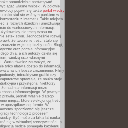
może samodzielnie porównywać
 wyciągać własne wnioski. W połowie
rewolucji pojawił się także
portal wiedzy
elu osób stał się ważnym punktem w
orzystaniu z internetu. Takie miejsca
ści z różnych dziedzin i umożliwiają
rcie do wartościowych informacji.
użytkownicy nie tracą czasu na
ie setek stron. Jednocześnie rozwój
prawił, że tworzenie treści stało się
 znacznie większej liczby osób. Blogi,
tyczne oraz portale informacyjne
dego dnia, a ich autorzy dzielą się
iem, wiedzą oraz własnymi
i. Warto również zauważyć, że
ie tylko ułatwia dostęp do informacji,
zwala na ich lepsze zrozumienie. Filmy
podcasty, interaktywne grafiki czy
omputerowe sprawiają, że nauka staje
 atrakcyjna i przystępna. Niektórzy
, że nadmiar informacji może
o chaosu informacyjnego. W pewnym
to prawda, jednak właśnie dlatego
nie miejsc, które selekcjonują treści i
e w uporządkowanej formie. W
 możemy spodziewać się jeszcze
egracji technologii z procesem
wiedzy. Być może za kilka lat nauka
ać się w wirtualnej rzeczywistości, a
teligencja będzie pomagała każdemu