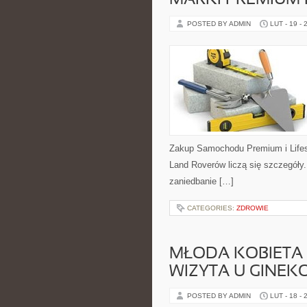
MARKI PREMIUM
POSTED BY ADMIN
LUT - 19 - 
Zakup Samochodu Premium i Lifest
Land Roverów liczą się szczegóły
zaniedbanie […]
CATEGORIES:
ZDROWIE
MŁODA KOBIETA 
WIZYTA U GINE
POSTED BY ADMIN
LUT - 18 - 