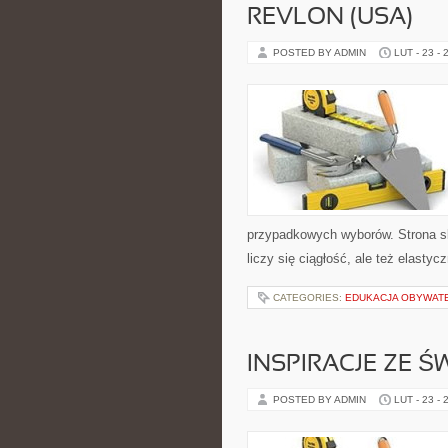
REVLON (USA)
POSTED BY ADMIN
LUT - 23 - 
przypadkowych wyborów. Strona sk
liczy się ciągłość, ale też elast
CATEGORIES:
EDUKACJA OBYWAT
INSPIRACJE ZE Ś
POSTED BY ADMIN
LUT - 23 - 