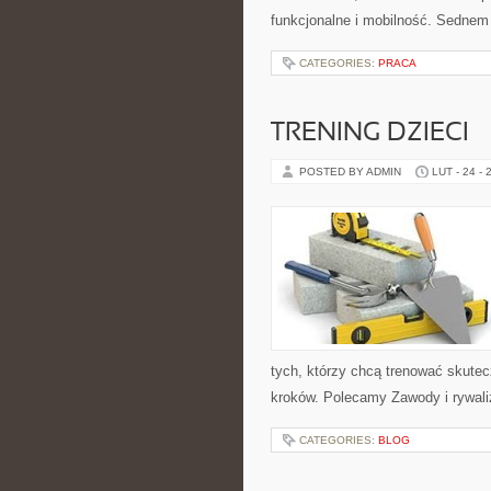
funkcjonalne i mobilność. Sednem 
CATEGORIES:
PRACA
TRENING DZIECI
POSTED BY ADMIN
LUT - 24 - 
tych, którzy chcą trenować skutecz
kroków. Polecamy Zawody i rywaliz
CATEGORIES:
BLOG