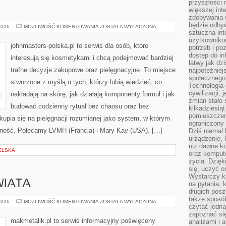
przyszłości
większej int
zdobywania 
będzie odbyw
REVLON
2026
MOŻLIWOŚĆ KOMENTOWANIA
ZOSTAŁA WYŁĄCZONA
(USA)
sztuczna in
użytkowniko
johnmasters-polska.pl to serwis dla osób, które
potrzeb i po
dostęp do in
interesują się kosmetykami i chcą podejmować bardziej
łatwy jak dz
trafne decyzje zakupowe oraz pielęgnacyjne. To miejsce
najpotężniej
społecznego
stworzone z myślą o tych, którzy lubią wiedzieć, co
Technologia
cywilizacji,
nakładają na skórę, jak działają komponenty formuł i jak
zmian stało
budować codzienny rytuał bez chaosu oraz bez
kilkadziesią
pomieszczeni
upia się na pielęgnacji rozumianej jako system, w którym
ograniczony 
yczność. Polecamy LVMH (Francja) i Mary Kay (USA). […]
Dziś niemal 
urządzenie,
niż dawne k
ELSKA
oraz kompute
życia. Dzię
się, uczyć o
Wystarczy ki
WIATA
na pytania,
długich posz
także sposó
INSPIRACJE
2026
MOŻLIWOŚĆ KOMENTOWANIA
ZOSTAŁA WYŁĄCZONA
czytać jedn
ZE
ŚWIATA
zapoznać się
makmetalik.pl to serwis informacyjny poświęcony
analizami i 