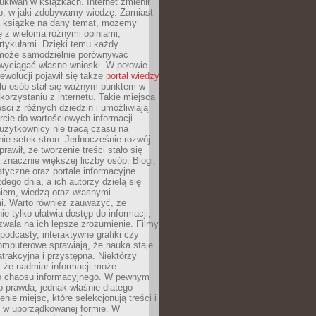
ukiwań w książkach. Internet zmienił
b, w jaki zdobywamy wiedzę. Zamiast
ą książkę na dany temat, możemy
 z wieloma różnymi opiniami,
artykułami. Dzięki temu każdy
może samodzielnie porównywać
 wyciągać własne wnioski. W połowie
rewolucji pojawił się także
portal wiedzy
elu osób stał się ważnym punktem w
orzystaniu z internetu. Takie miejsca
ści z różnych dziedzin i umożliwiają
rcie do wartościowych informacji.
użytkownicy nie tracą czasu na
ie setek stron. Jednocześnie rozwój
prawił, że tworzenie treści stało się
 znacznie większej liczby osób. Blogi,
tyczne oraz portale informacyjne
dego dnia, a ich autorzy dzielą się
iem, wiedzą oraz własnymi
i. Warto również zauważyć, że
ie tylko ułatwia dostęp do informacji,
zwala na ich lepsze zrozumienie. Filmy
podcasty, interaktywne grafiki czy
omputerowe sprawiają, że nauka staje
 atrakcyjna i przystępna. Niektórzy
, że nadmiar informacji może
o chaosu informacyjnego. W pewnym
to prawda, jednak właśnie dlatego
nie miejsc, które selekcjonują treści i
e w uporządkowanej formie. W