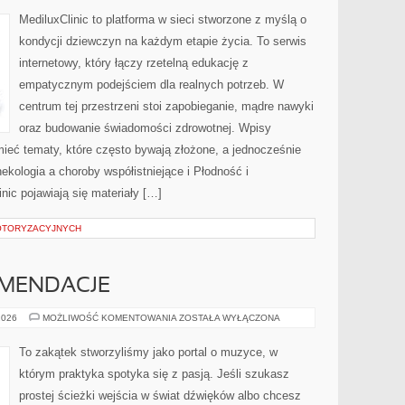
–
DORASTANIE
MediluxClinic to platforma w sieci stworzone z myślą o
I
PIERWSZA
kondycji dziewczyn na każdym etapie życia. To serwis
WIZYTA
U
internetowy, który łączy rzetelną edukację z
GINEKOLOGA
empatycznym podejściem dla realnych potrzeb. W
centrum tej przestrzeni stoi zapobieganie, mądre nawyki
oraz budowanie świadomości zdrowotnej. Wpisy
ieć tematy, które często bywają złożone, a jednocześnie
ekologia a choroby współistniejące i Płodność i
nic pojawiają się materiały […]
OTORYZACYJNYCH
OMENDACJE
RECENZJE
2026
MOŻLIWOŚĆ KOMENTOWANIA
ZOSTAŁA WYŁĄCZONA
I
REKOMENDACJE
To zakątek stworzyliśmy jako portal o muzyce, w
którym praktyka spotyka się z pasją. Jeśli szukasz
prostej ścieżki wejścia w świat dźwięków albo chcesz