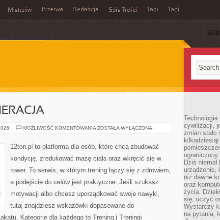
Przerwa
Redakcja
Tagi
Tagi
Mistrzów
Spis Treści
SUB
NERACJA
Technologia
cywilizacji,
ZDROWIE
2026
MOŻLIWOŚĆ KOMENTOWANIA
ZOSTAŁA WYŁĄCZONA
zmian stało
I
REGENERACJA
kilkadziesią
12ton.pl to platforma dla osób, które chcą zbudować
pomieszczeni
ograniczony 
kondycję, zredukować masę ciała oraz wkręcić się w
Dziś niemal 
urządzenie,
rower. To serwis, w którym trening łączy się z zdrowiem,
niż dawne k
a podejście do celów jest praktyczne. Jeśli szukasz
oraz kompute
życia. Dzię
motywacji albo chcesz uporządkować swoje nawyki,
się, uczyć o
tutaj znajdziesz wskazówki dopasowane do
Wystarczy ki
na pytania,
lakatu. Kategorie dla każdego to Trening i Treningi