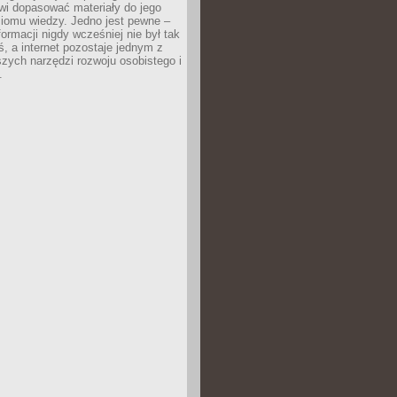
wi dopasować materiały do jego
ziomu wiedzy. Jedno jest pewne –
formacji nigdy wcześniej nie był tak
iś, a internet pozostaje jednym z
szych narzędzi rozwoju osobistego i
.