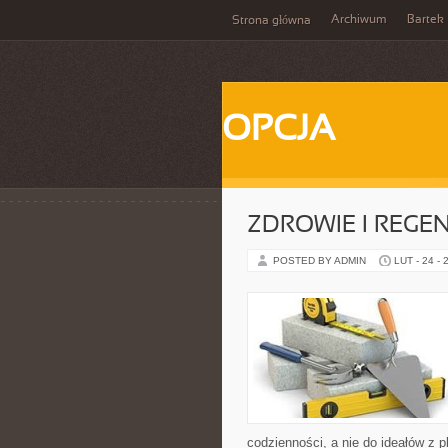
Archiwum
Bartek
Strona główna
OPCJA
ZDROWIE I REGE
POSTED BY ADMIN
LUT - 24 - 
codzienności, a nie do ideałów z p