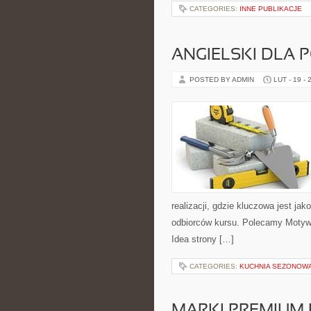
CATEGORIES:
INNE PUBLIKACJE
ANGIELSKI DLA 
POSTED BY ADMIN
LUT - 19 - 
realizacji, gdzie kluczowa jest ja
odbiorców kursu. Polecamy Motywacj
Idea strony […]
CATEGORIES:
KUCHNIA SEZONOWA