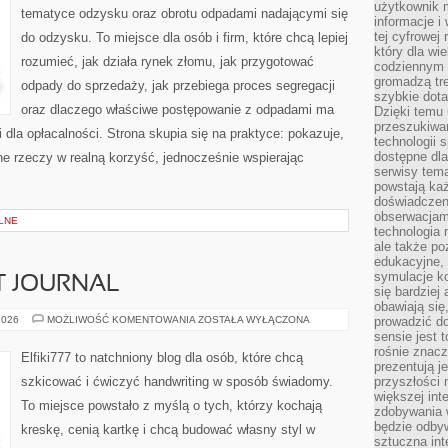
użytkownik 
tematyce odzysku oraz obrotu odpadami nadającymi się
informacje i
tej cyfrowej 
do odzysku. To miejsce dla osób i firm, które chcą lepiej
który dla wi
rozumieć, jak działa rynek złomu, jak przygotować
codziennym k
gromadzą tre
odpady do sprzedaży, jak przebiega proces segregacji
szybkie dota
oraz dlaczego właściwe postępowanie z odpadami ma
Dzięki temu 
przeszukiwan
i dla opłacalności. Strona skupia się na praktyce: pokazuje,
technologii s
dostępne dla
e rzeczy w realną korzyść, jednocześnie wspierając
serwisy tema
powstają każ
doświadczen
obserwacjam
LNE
technologia n
ale także po
edukacyjne, 
symulacje k
T JOURNAL
się bardziej
obawiają się
ZESZYTY
2026
MOŻLIWOŚĆ KOMENTOWANIA
ZOSTAŁA WYŁĄCZONA
prowadzić d
I
sensie jest 
BULLET
rośnie znacze
JOURNAL
Elfiki777 to natchniony blog dla osób, które chcą
prezentują j
szkicować i ćwiczyć handwriting w sposób świadomy.
przyszłości
większej int
To miejsce powstało z myślą o tych, którzy kochają
zdobywania 
będzie odbyw
kreskę, cenią kartkę i chcą budować własny styl w
sztuczna in