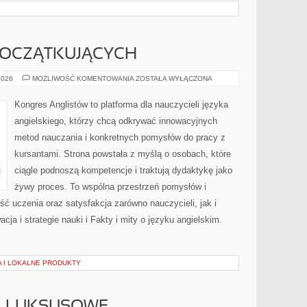
POCZĄTKUJĄCYCH
ANGIELSKI
2026
MOŻLIWOŚĆ KOMENTOWANIA
ZOSTAŁA WYŁĄCZONA
DLA
POCZĄTKUJĄCYCH
Kongres Anglistów to platforma dla nauczycieli języka
angielskiego, którzy chcą odkrywać innowacyjnych
metod nauczania i konkretnych pomysłów do pracy z
kursantami. Strona powstała z myślą o osobach, które
ciągle podnoszą kompetencje i traktują dydaktykę jako
żywy proces. To wspólna przestrzeń pomysłów i
kość uczenia oraz satysfakcja zarówno nauczycieli, jak i
a i strategie nauki i Fakty i mity o języku angielskim.
 I LOKALNE PRODUKTY