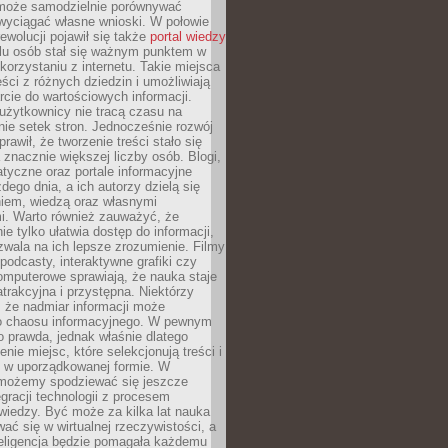
może samodzielnie porównywać
 wyciągać własne wnioski. W połowie
rewolucji pojawił się także
portal wiedzy
elu osób stał się ważnym punktem w
orzystaniu z internetu. Takie miejsca
ści z różnych dziedzin i umożliwiają
rcie do wartościowych informacji.
użytkownicy nie tracą czasu na
ie setek stron. Jednocześnie rozwój
prawił, że tworzenie treści stało się
 znacznie większej liczby osób. Blogi,
tyczne oraz portale informacyjne
dego dnia, a ich autorzy dzielą się
iem, wiedzą oraz własnymi
i. Warto również zauważyć, że
ie tylko ułatwia dostęp do informacji,
zwala na ich lepsze zrozumienie. Filmy
podcasty, interaktywne grafiki czy
omputerowe sprawiają, że nauka staje
 atrakcyjna i przystępna. Niektórzy
, że nadmiar informacji może
o chaosu informacyjnego. W pewnym
to prawda, jednak właśnie dlatego
nie miejsc, które selekcjonują treści i
e w uporządkowanej formie. W
 możemy spodziewać się jeszcze
egracji technologii z procesem
wiedzy. Być może za kilka lat nauka
ać się w wirtualnej rzeczywistości, a
teligencja będzie pomagała każdemu