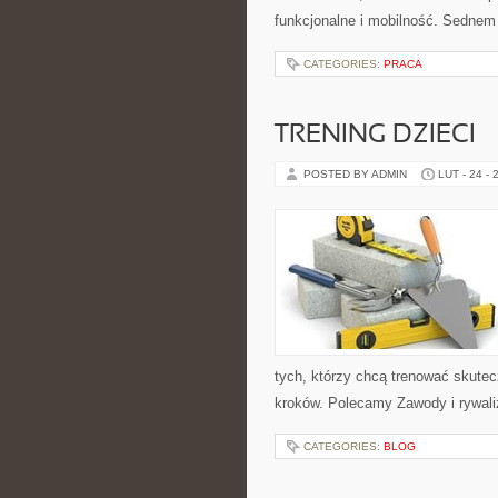
funkcjonalne i mobilność. Sednem 
CATEGORIES:
PRACA
TRENING DZIECI
POSTED BY ADMIN
LUT - 24 - 
tych, którzy chcą trenować skutecz
kroków. Polecamy Zawody i rywaliz
CATEGORIES:
BLOG