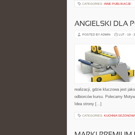
CATEGORIES:
INNE PUBLIKACJE
ANGIELSKI DLA 
POSTED BY ADMIN
LUT - 19 - 
realizacji, gdzie kluczowa jest ja
odbiorców kursu. Polecamy Motywacj
Idea strony […]
CATEGORIES:
KUCHNIA SEZONOWA