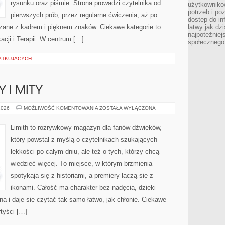
rysunku oraz piśmie. Strona prowadzi czytelnika od
użytkowniko
potrzeb i po
pierwszych prób, przez regularne ćwiczenia, aż po
dostęp do in
zane z kadrem i pięknem znaków. Ciekawe kategorie to
łatwy jak dz
najpotężniej
acji i Terapii. W centrum […]
społecznego
ĄTKUJĄCYCH
 I MITY
MUZYCZNE
2026
MOŻLIWOŚĆ KOMENTOWANIA
ZOSTAŁA WYŁĄCZONA
FAKTY
I
MITY
Limith to rozrywkowy magazyn dla fanów dźwięków,
który powstał z myślą o czytelnikach szukających
lekkości po całym dniu, ale też o tych, którzy chcą
wiedzieć więcej. To miejsce, w którym brzmienia
spotykają się z historiami, a premiery łączą się z
ikonami. Całość ma charakter bez nadęcia, dzięki
a i daje się czytać tak samo łatwo, jak chłonie. Ciekawe
rtyści […]