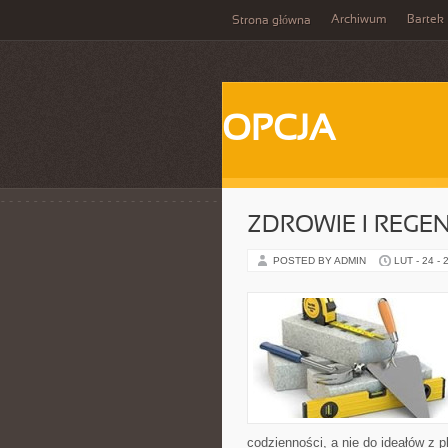
Archiwum
Bartek
Strona główna
OPCJA
ZDROWIE I REGE
POSTED BY ADMIN
LUT - 24 - 
codzienności, a nie do ideałów z p