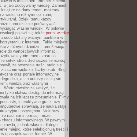
ukiwań w książkach. Internet zmienił
b, w jaki zdobywamy wiedzę. Zamiast
ą książkę na dany temat, możemy
 z wieloma różnymi opiniami,
artykułami. Dzięki temu każdy
może samodzielnie porównywać
 wyciągać własne wnioski. W połowie
rewolucji pojawił się także
portal wiedzy
elu osób stał się ważnym punktem w
orzystaniu z internetu. Takie miejsca
ści z różnych dziedzin i umożliwiają
rcie do wartościowych informacji.
użytkownicy nie tracą czasu na
ie setek stron. Jednocześnie rozwój
prawił, że tworzenie treści stało się
 znacznie większej liczby osób. Blogi,
tyczne oraz portale informacyjne
dego dnia, a ich autorzy dzielą się
iem, wiedzą oraz własnymi
i. Warto również zauważyć, że
ie tylko ułatwia dostęp do informacji,
zwala na ich lepsze zrozumienie. Filmy
podcasty, interaktywne grafiki czy
omputerowe sprawiają, że nauka staje
 atrakcyjna i przystępna. Niektórzy
, że nadmiar informacji może
o chaosu informacyjnego. W pewnym
to prawda, jednak właśnie dlatego
nie miejsc, które selekcjonują treści i
e w uporządkowanej formie. W