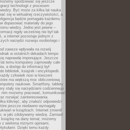
 możemy spodziewać się jeszcze
egracji technologii z procesem
wiedzy. Być może za kilka lat nauka
ać się w wirtualnej rzeczywistości, a
teligencja będzie pomagała każdemu
wi dopasować materiały do jego
ziomu wiedzy. Jedno jest pewne –
formacji nigdy wcześniej nie był tak
iś, a internet pozostaje jednym z
szych narzędzi rozwoju osobistego i
.
 od zawsze wpływała na rozwój
 jednak w ostatnich dekadach tempo
 się naprawdę imponujące. Jeszcze
t lat temu komputery zajmowały całe
a, a dostęp do informacji był
do bibliotek, książek i encyklopedii.
każdy człowiek nosi w kieszeni
 które ma większą moc obliczeniową
omputery naukowe. Smartfony, tablety
ry stały się narzędziami codziennego
ki nim możemy pracować, komunikować
raz rozwijać zainteresowania.
lka kliknięć, aby znaleźć odpowiedzi
 które jeszcze niedawno wymagały
ukiwań w książkach. Internet zmienił
b, w jaki zdobywamy wiedzę. Zamiast
ą książkę na dany temat, możemy
 z wieloma różnymi opiniami,
artykułami. Dzięki temu każdy