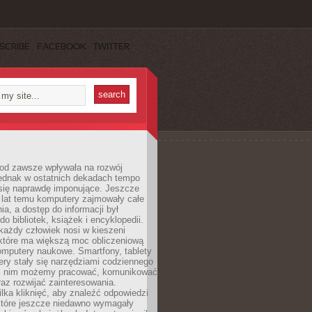
SCRIBE
FACEBOOK
TWITTER
 od zawsze wpływała na rozwój
 jednak w ostatnich dekadach tempo
 się naprawdę imponujące. Jeszcze
t lat temu komputery zajmowały całe
a, a dostęp do informacji był
do bibliotek, książek i encyklopedii.
każdy człowiek nosi w kieszeni
 które ma większą moc obliczeniową
omputery naukowe. Smartfony, tablety
ry stały się narzędziami codziennego
ki nim możemy pracować, komunikować
raz rozwijać zainteresowania.
lka kliknięć, aby znaleźć odpowiedzi
 które jeszcze niedawno wymagały