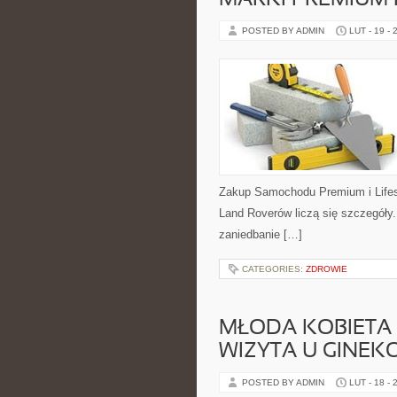
MARKI PREMIUM
POSTED BY ADMIN
LUT - 19 - 
Zakup Samochodu Premium i Lifest
Land Roverów liczą się szczegóły
zaniedbanie […]
CATEGORIES:
ZDROWIE
MŁODA KOBIETA 
WIZYTA U GINE
POSTED BY ADMIN
LUT - 18 - 