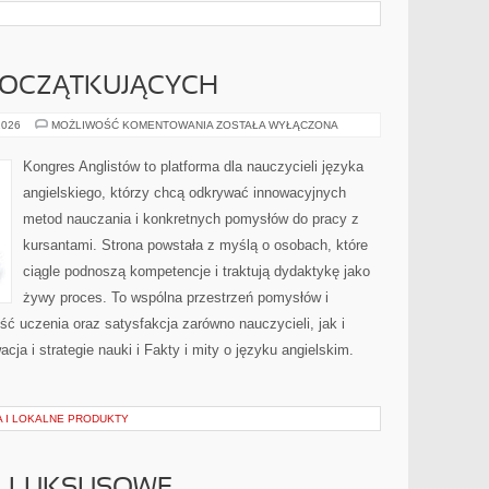
POCZĄTKUJĄCYCH
ANGIELSKI
2026
MOŻLIWOŚĆ KOMENTOWANIA
ZOSTAŁA WYŁĄCZONA
DLA
POCZĄTKUJĄCYCH
Kongres Anglistów to platforma dla nauczycieli języka
angielskiego, którzy chcą odkrywać innowacyjnych
metod nauczania i konkretnych pomysłów do pracy z
kursantami. Strona powstała z myślą o osobach, które
ciągle podnoszą kompetencje i traktują dydaktykę jako
żywy proces. To wspólna przestrzeń pomysłów i
kość uczenia oraz satysfakcja zarówno nauczycieli, jak i
a i strategie nauki i Fakty i mity o języku angielskim.
 I LOKALNE PRODUKTY