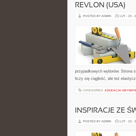
REVLON (USA)
POSTED BY ADMIN
LUT - 23 - 
przypadkowych wyborów. Strona sk
liczy się ciągłość, ale też elast
CATEGORIES:
EDUKACJA OBYWAT
INSPIRACJE ZE Ś
POSTED BY ADMIN
LUT - 23 - 