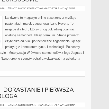
 I LUKSUSOWE
MARKI
2026
MOŻLIWOŚĆ KOMENTOWANIA
ZOSTAŁA WYŁĄCZONA
PREMIUM
I
LUKSUSOWE
Landworld to magazyn online stworzony z myślą o
pasjonatach marek Jaguar oraz Land Rovera. To
miejsce dla tych, którzy chcą dokładniej ogarniać
obsługę samochodu klasy premium. Strona prowadzi
czytelnika od ABC po techniczne zagadnienia, łącząc
praktykę z kontekstem rynku i technologii. Polecamy
yle i Motoryzacja W świecie samochodów z logo Jaguara i
. Nawet drobne sygnały potrafią wskazywać na usterkę, a
– DORASTANIE I PIERWSZA
KOLOGA
MŁODA
2026
MOŻLIWOŚĆ KOMENTOWANIA
ZOSTAŁA WYŁĄCZONA
KOBIETA