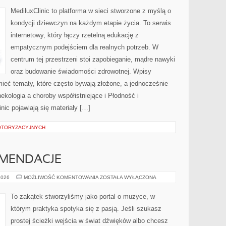
–
DORASTANIE
MediluxClinic to platforma w sieci stworzone z myślą o
I
PIERWSZA
kondycji dziewczyn na każdym etapie życia. To serwis
WIZYTA
U
internetowy, który łączy rzetelną edukację z
GINEKOLOGA
empatycznym podejściem dla realnych potrzeb. W
centrum tej przestrzeni stoi zapobieganie, mądre nawyki
oraz budowanie świadomości zdrowotnej. Wpisy
ieć tematy, które często bywają złożone, a jednocześnie
ekologia a choroby współistniejące i Płodność i
nic pojawiają się materiały […]
OTORYZACYJNYCH
OMENDACJE
RECENZJE
2026
MOŻLIWOŚĆ KOMENTOWANIA
ZOSTAŁA WYŁĄCZONA
I
REKOMENDACJE
To zakątek stworzyliśmy jako portal o muzyce, w
którym praktyka spotyka się z pasją. Jeśli szukasz
prostej ścieżki wejścia w świat dźwięków albo chcesz