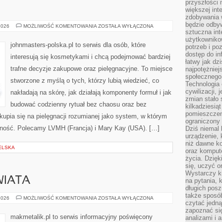
przyszłości
większej int
zdobywania 
będzie odbyw
REVLON
2026
MOŻLIWOŚĆ KOMENTOWANIA
ZOSTAŁA WYŁĄCZONA
(USA)
sztuczna in
użytkowniko
johnmasters-polska.pl to serwis dla osób, które
potrzeb i po
dostęp do in
interesują się kosmetykami i chcą podejmować bardziej
łatwy jak dz
trafne decyzje zakupowe oraz pielęgnacyjne. To miejsce
najpotężniej
społecznego
stworzone z myślą o tych, którzy lubią wiedzieć, co
Technologia
cywilizacji,
nakładają na skórę, jak działają komponenty formuł i jak
zmian stało
budować codzienny rytuał bez chaosu oraz bez
kilkadziesią
pomieszczeni
upia się na pielęgnacji rozumianej jako system, w którym
ograniczony 
yczność. Polecamy LVMH (Francja) i Mary Kay (USA). […]
Dziś niemal 
urządzenie,
niż dawne k
ELSKA
oraz kompute
życia. Dzię
się, uczyć o
Wystarczy ki
WIATA
na pytania,
długich posz
także sposó
INSPIRACJE
2026
MOŻLIWOŚĆ KOMENTOWANIA
ZOSTAŁA WYŁĄCZONA
czytać jedn
ZE
ŚWIATA
zapoznać się
makmetalik.pl to serwis informacyjny poświęcony
analizami i 