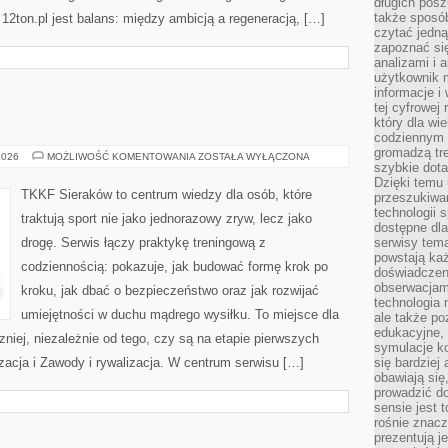
długich posz
także sposó
12ton.pl jest balans: między ambicją a regeneracją, […]
czytać jedn
zapoznać się
analizami i 
użytkownik 
informacje i
tej cyfrowej 
który dla wi
codziennym k
gromadzą tre
TRENING
2026
MOŻLIWOŚĆ KOMENTOWANIA
ZOSTAŁA WYŁĄCZONA
szybkie dota
DZIECI
Dzięki temu 
TKKF Sieraków to centrum wiedzy dla osób, które
przeszukiwan
technologii s
traktują sport nie jako jednorazowy zryw, lecz jako
dostępne dla
drogę. Serwis łączy praktykę treningową z
serwisy tema
powstają każ
codziennością: pokazuje, jak budować formę krok po
doświadczen
obserwacjam
kroku, jak dbać o bezpieczeństwo oraz jak rozwijać
technologia n
umiejętności w duchu mądrego wysiłku. To miejsce dla
ale także po
edukacyjne, 
niej, niezależnie od tego, czy są na etapie pierwszych
symulacje k
acja i Zawody i rywalizacja. W centrum serwisu […]
się bardziej
obawiają się
prowadzić d
sensie jest 
rośnie znacze
prezentują j