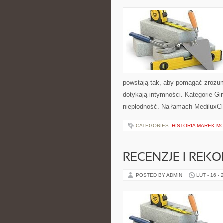
powstają tak, aby pomagać zrozum
dotykają intymności. Kategorie Gin
niepłodność. Na łamach MediluxCli
CATEGORIES:
HISTORIA MAREK M
RECENZJE I REK
POSTED BY ADMIN
LUT - 16 - 