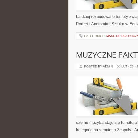
bardziej rozbudowane tematy zwią
Portret i Anatomia i Sztuka w Eduk
CATEGORIES:
MAKE-UP DLA POCZ
MUZYCZNE FAKTY
POSTED BY ADMIN
LUT - 20 - 
czemu muzyka staje się tu naturaln
kategorie na stronie to Zespoły i A