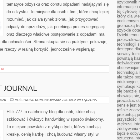
użytkownik 
tematyce odzysku oraz obrotu odpadami nadającymi się
informacje i
tej cyfrowej 
do odzysku. To miejsce dla osób i firm, które chcą lepiej
który dla wi
rozumieć, jak działa rynek złomu, jak przygotować
codziennym k
gromadzą tre
odpady do sprzedaży, jak przebiega proces segregacji
szybkie dota
oraz dlaczego właściwe postępowanie z odpadami ma
Dzięki temu 
przeszukiwan
i dla opłacalności. Strona skupia się na praktyce: pokazuje,
technologii s
dostępne dla
e rzeczy w realną korzyść, jednocześnie wspierając
serwisy tema
powstają każ
doświadczen
obserwacjam
LNE
technologia n
ale także po
edukacyjne, 
symulacje k
T JOURNAL
się bardziej
obawiają się
ZESZYTY
2026
MOŻLIWOŚĆ KOMENTOWANIA
ZOSTAŁA WYŁĄCZONA
prowadzić d
I
sensie jest 
BULLET
rośnie znacze
JOURNAL
Elfiki777 to natchniony blog dla osób, które chcą
prezentują j
szkicować i ćwiczyć handwriting w sposób świadomy.
przyszłości
większej int
To miejsce powstało z myślą o tych, którzy kochają
zdobywania 
będzie odbyw
kreskę, cenią kartkę i chcą budować własny styl w
sztuczna in