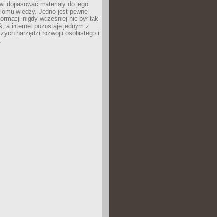
wi dopasować materiały do jego
ziomu wiedzy. Jedno jest pewne –
formacji nigdy wcześniej nie był tak
iś, a internet pozostaje jednym z
szych narzędzi rozwoju osobistego i
.