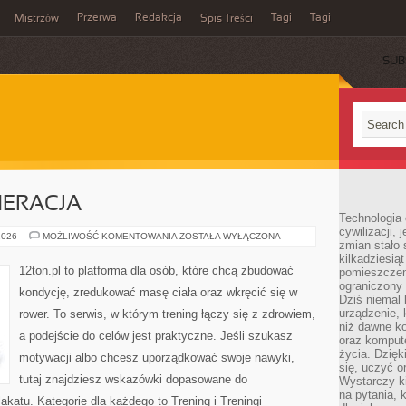
Przerwa
Redakcja
Tagi
Tagi
Mistrzów
Spis Treści
SUB
NERACJA
Technologia
cywilizacji,
ZDROWIE
2026
MOŻLIWOŚĆ KOMENTOWANIA
ZOSTAŁA WYŁĄCZONA
zmian stało
I
REGENERACJA
kilkadziesią
12ton.pl to platforma dla osób, które chcą zbudować
pomieszczeni
ograniczony 
kondycję, zredukować masę ciała oraz wkręcić się w
Dziś niemal 
urządzenie,
rower. To serwis, w którym trening łączy się z zdrowiem,
niż dawne k
a podejście do celów jest praktyczne. Jeśli szukasz
oraz kompute
życia. Dzię
motywacji albo chcesz uporządkować swoje nawyki,
się, uczyć o
tutaj znajdziesz wskazówki dopasowane do
Wystarczy ki
na pytania,
lakatu. Kategorie dla każdego to Trening i Treningi