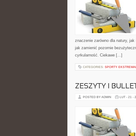
znaczenie zarówno dla natury, jak 
jak zamienić pozornie bezużyteczn
cyrkularność. Ciekawe […]
CATEGORIES:
SPORTY EKSTREMA
ZESZYTY I BULLE
POSTED BY ADMIN
LUT - 21 - 