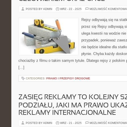
POSTED BY ADMIN
WRZ - 22 - 2025
MOŻLIWOŚĆ KOMENTOWA
Rejsy odbywają się na stat
przez się Rejsy odbywają si
ulega kwestii na wodzie nie 
przypadek, ponieważ zawsz
nie będzie idealne dla statku
płynie. Chyba każdy doskona
chociażby z filmu o takim samym tytule. Dlatego rejsy z polskim 
[…]
CATEGORIES:
PRAWO I PRZEPISY DROGOWE
ZASIĘG REKLAMY TO KOLEJNY S
PODZIAŁU, JAKI MA PRAWO UK
REKLAMY INTERNACJONALNE
POSTED BY ADMIN
WRZ - 21 - 2025
MOŻLIWOŚĆ KOMENTOWA