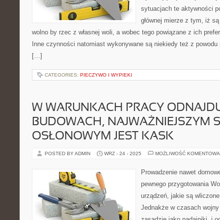
sytuacjach te aktywności p
głównej mierze z tym, iż są
wolno by rzec z własnej woli, a wobec tego powiązane z ich prefe
Inne czynności natomiast wykonywane są niekiedy też z powodu 
[…]
CATEGORIES:
PIECZYWO I WYPIEKI
W WARUNKACH PRACY ODNAJDUJ
BUDOWACH, NAJWAŻNIEJSZYM 
OSŁONOWYM JEST KASK
POSTED BY ADMIN
WRZ - 24 - 2025
MOŻLIWOŚĆ KOMENTOWA
Prowadzenie nawet domowe
pewnego przygotowania Wok
urządzeń, jakie są wliczone 
Jednakże w czasach wojny 
zasadzie jako nadajniki, i o