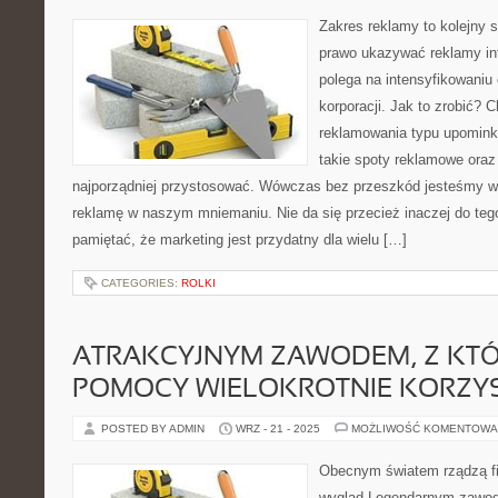
Zakres reklamy to kolejny 
prawo ukazywać reklamy in
polega na intensyfikowaniu
korporacji. Jak to zrobić? 
reklamowania typu upomin
takie spoty reklamowe oraz 
najporządniej przystosować. Wówczas bez przeszkód jesteśmy w 
reklamę w naszym mniemaniu. Nie da się przecież inaczej do teg
pamiętać, że marketing jest przydatny dla wielu […]
CATEGORIES:
ROLKI
ATRAKCYJNYM ZAWODEM, Z KT
POMOCY WIELOKROTNIE KORZYS
POSTED BY ADMIN
WRZ - 21 - 2025
MOŻLIWOŚĆ KOMENTOWA
Obecnym światem rządzą fi
wygląd Legendarnym zawod