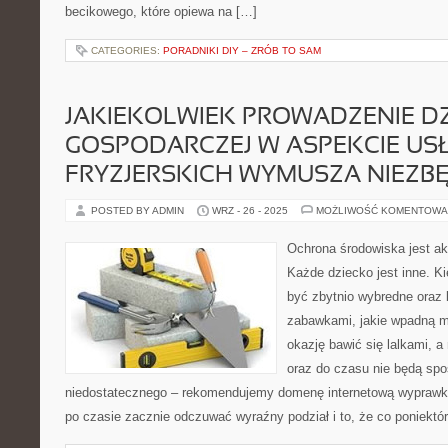
becikowego, które opiewa na […]
CATEGORIES:
PORADNIKI DIY – ZRÓB TO SAM
JAKIEKOLWIEK PROWADZENIE D
GOSPODARCZEJ W ASPEKCIE US
FRYZJERSKICH WYMUSZA NIEZ
POSTED BY ADMIN
WRZ - 26 - 2025
MOŻLIWOŚĆ KOMENTOWA
Ochrona środowiska jest ak
Każde dziecko jest inne. K
być zbytnio wybredne oraz 
zabawkami, jakie wpadną m
okazję bawić się lalkami, 
oraz do czasu nie będą spos
niedostatecznego – rekomendujemy domenę internetową wyprawka
po czasie zacznie odczuwać wyraźny podział i to, że co poniektó