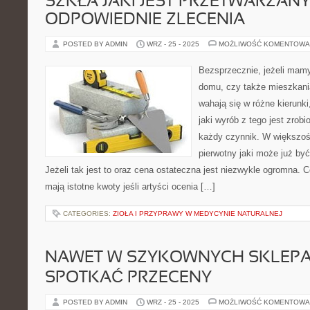
SZKŁA JAKI JEST PRZETWARZAN
ODPOWIEDNIE ZLECENIA
POSTED BY ADMIN
WRZ - 25 - 2025
MOŻLIWOŚĆ KOMENTOWA
Bezsprzecznie, jeżeli mam
domu, czy także mieszkani
wahają się w różne kierunki
jaki wyrób z tego jest zrob
każdy czynnik. W większośc
pierwotny jaki może już być
Jeżeli tak jest to oraz cena ostateczna jest niezwykle ogromna. 
mają istotne kwoty jeśli artyści ocenia […]
CATEGORIES:
ZIOŁA I PRZYPRAWY W MEDYCYNIE NATURALNEJ
NAWET W SZYKOWNYCH SKLEP
SPOTKAĆ PRZECENY
POSTED BY ADMIN
WRZ - 25 - 2025
MOŻLIWOŚĆ KOMENTOWA