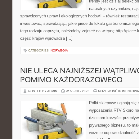
trendy jest dzisiaj selekcj
naturalnych czynników, naj
sprawdzonych upraw i ekologicznych hodowli – również restauracj
inwestować, sprawdzając, jakie piece do lokalu gastronomicznego
tego rodzaju osprzętu, należałoby zajrzeć na witrynę http://piece
część krajów wprowadza […]
CATEGORIES:
NORWEGIA
NIE ULEGA NAJNIŻSZEJ WĄTPLIWO
POMIMO KAŻDORAZOWEGO
POSTED BY ADMIN
WRZ - 30 - 2025
MOŻLIWOŚĆ KOMENTOWA
Półki sklepowe uginają się 
wyposażenia RTV Skoro rodz
dzieciom korzyści przepływ
prywatnego biznesu, to mało
weźmie odpowiedzialność za