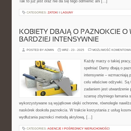
Tak to już jest oraz nie da się tego odmienić ani […]
CATEGORIES:
ZATOKI I LAGUNY
KOBIETY DBAJĄ O PAZNOKCIE O 
BARDZIEJ INTENSYWNIE
POSTED BY ADMIN
WRZ - 23 - 2025
MOŻLIWOŚĆ KOMENTOWA
Każdy marzy o takiej pracy,
spełniać Damy dbają o pazn
intensywnie – wzmacniają 
celu właściwe odżywki. Są t
zadaniem jest utwardzenie 
szansę zbytniego łamania si
wykorzystywane są wyjątkowe olejki ochronne, równolegle nawilżaj
naskórek dookoła paznokcia. W trakcie korzystania z usług kosm
wydłużania paznokci metodą akrylową, […]
CATEGORIES:
AGENCJE I POŚREDNICY NIERUCHOMOŚCI