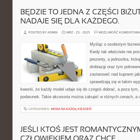
BĘDZIE TO JEDNA Z CZĘŚCI BIŻUT
NADAJE SIĘ DLA KAŻDEGO.
POSTED BY ADMIN
WRZ - 23 - 2025
MOŻLIWOŚĆ KOMENTOWA
Myśląc o osobistym biznesi
Kiedy tak właściwie nie p
prezenty, a jednostka, któ
drobiazgi oraz tym pokrewn
zastanowić nad kupnem jakie
sprawdzają się w takim wyp
kwestii, że każdy model udaje się do czegoś dobrać, a poza tym, 
podarunek. Takie akcesoria można zakupić w różnych cenach, a 
CATEGORIES:
MODA NA KAŻDĄ KIESZEŃ
JEŚLI KTOŚ JEST ROMANTYCZNY
CZŁOWIEKIEM ORAZ CHCE