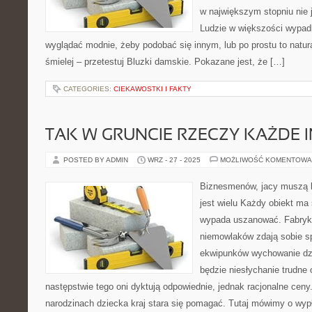
w największym stopniu nie j
Ludzie w większości wypa
wyglądać modnie, żeby podobać się innym, lub po prostu to natura
śmielej – przetestuj Bluzki damskie. Pokazane jest, że […]
CATEGORIES:
CIEKAWOSTKI I FAKTY
TAK W GRUNCIE RZECZY KAŻDE
POSTED BY ADMIN
WRZ - 27 - 2025
MOŻLIWOŚĆ KOMENTOWA
Biznesmenów, jacy muszą 
jest wielu Każdy obiekt ma 
wypada uszanować. Fabryk
niemowlaków zdają sobie s
ekwipunków wychowanie dzi
będzie niesłychanie trudne 
następstwie tego oni dyktują odpowiednie, jednak racjonalne ceny
narodzinach dziecka kraj stara się pomagać. Tutaj mówimy o wyp