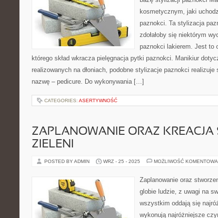
kosmetycznym, jaki uchodzi
paznokci. Ta stylizacja paz
zdołałoby się niektórym w
paznokci lakierem. Jest to 
którego skład wkracza pielęgnacja pytki paznokci. Manikiur dot
realizowanych na dłoniach, podobne stylizacje paznokci realizuje 
nazwę – pedicure. Do wykonywania […]
CATEGORIES:
ASERTYWNOŚĆ
ZAPLANOWANIE ORAZ KREACJA
ZIELENI
POSTED BY ADMIN
WRZ - 25 - 2025
MOŻLIWOŚĆ KOMENTOWA
Zaplanowanie oraz stworzen
globie ludzie, z uwagi na s
wszystkim oddają się najró
wykonują najróżniejsze cz