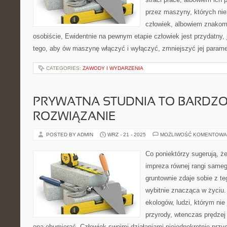
przez maszyny, których ni
człowiek, albowiem znakomi
osobiście, Ewidentnie na pewnym etapie człowiek jest przydatny, 
tego, aby ów maszynę włączyć i wyłączyć, zmniejszyć jej parame
CATEGORIES:
ZAWODY I WYDARZENIA
PRYWATNA STUDNIA TO BARDZ
ROZWIĄZANIE
POSTED BY ADMIN
WRZ - 21 - 2025
MOŻLIWOŚĆ KOMENTOWA
Co poniektórzy sugerują, że
impreza równej rangi sameg
gruntownie zdaje sobie z te
wybitnie znacząca w życiu.
ekologów, ludzi, którym nie 
przyrody, wtenczas prędzej
ona obumierać. Człowiek swoimi działaniami niejednokrotnie przyc