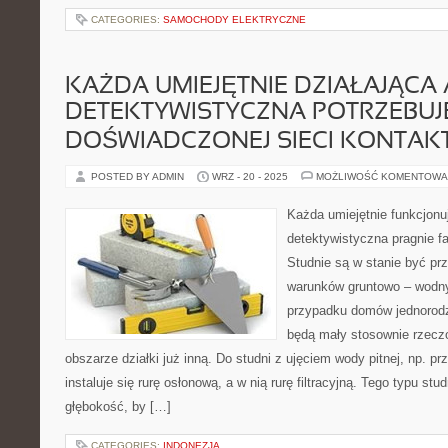
CATEGORIES:
SAMOCHODY ELEKTRYCZNE
KAŻDA UMIEJĘTNIE DZIAŁAJĄCA
DETEKTYWISTYCZNA POTRZEBUJ
DOŚWIADCZONEJ SIECI KONTA
POSTED BY ADMIN
WRZ - 20 - 2025
MOŻLIWOŚĆ KOMENTOWA
Każda umiejętnie funkcjonu
detektywistyczna pragnie f
Studnie są w stanie być prz
warunków gruntowo – wodn
przypadku domów jednorodz
będą mały stosownie rzecz
obszarze działki już inną. Do studni z ujęciem wody pitnej, np. 
instaluje się rurę osłonową, a w nią rurę filtracyjną. Tego typu st
głębokość, by […]
CATEGORIES:
INDONEZJA