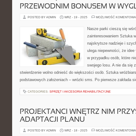
PRZEWODNIM BONUSEM W WYGL
POSTED BY ADMIN
WRZ - 19 - 2025
MOŻLIWOŚĆ KOMENTOWA
Nasze parki cieszą się wśr
zainteresowaniem Sztuka w
najskrytsze nadzieje i szy
ulega niepewności, że idee
w przypadku osób, które ni
swojego losu. A nie da się 
stwierdzenie wolno odnieść do większości osób. Sztuka wróżbiar
podstawowych założeniach – wrózki sms. Po pierwsze zakłada si
CATEGORIES:
SPRZĘT I AKCESORIA REHABILITACYJNE
PROJEKTANCI WNĘTRZ NIM PRZY
ADAPTACJI PLANU
POSTED BY ADMIN
WRZ - 18 - 2025
MOŻLIWOŚĆ KOMENTOWA