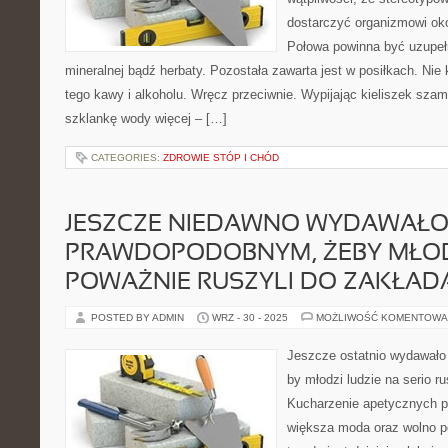
dostarczyć organizmowi okoł
Połowa powinna być uzupeł
mineralnej bądź herbaty. Pozostała zawarta jest w posiłkach. Nie 
tego kawy i alkoholu. Wręcz przeciwnie. Wypijając kieliszek sz
szklankę wody więcej – […]
CATEGORIES:
ZDROWIE STÓP I CHÓD
JESZCZE NIEDAWNO WYDAWAŁO
PRAWDOPODOBNYM, ŻEBY MŁOD
POWAŻNIE RUSZYLI DO ZAKŁAD
POSTED BY ADMIN
WRZ - 30 - 2025
MOŻLIWOŚĆ KOMENTOWA
Jeszcze ostatnio wydawało
by młodzi ludzie na serio ru
Kucharzenie apetycznych po
większa moda oraz wolno po