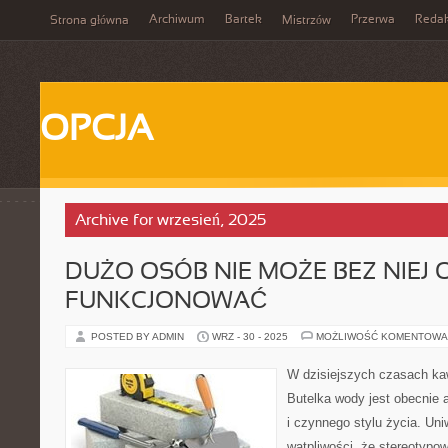
Archiwum
Bartek
Przerwa
Redak
Strona główna
Mistrzów
OPCJA
Archive for wrzesień, 2025
DUŻO OSÓB NIE MOŻE BEZ NIEJ
FUNKCJONOWAĆ
POSTED BY ADMIN
WRZ - 30 - 2025
MOŻLIWOŚĆ KOMENTOWA
W dzisiejszych czasach ka
Butelka wody jest obecnie 
i czynnego stylu życia. Uni
wątpliwości, że stereotypo