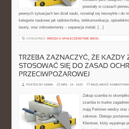
powstały w czasach pierwsz
pewnych sytuacjach ten dział nauki, rozwinął się niezwykle i do ni
kategorie naukowe jak radiotechnika, telekomunikacja, optoelektro
lasery, oraz mikroelementy – separacja metali. […]
CATEGORIES:
WIEDZA O SPOŁECZEŃSTWIE (WOS)
TRZEBA ZAZNACZYĆ, ŻE KAŻDY 
STOSOWAĆ SIĘ DO ZASAD OCH
PRZECIWPOŻAROWEJ
POSTED BY ADMIN
WRZ - 24 - 2025
MOŻLIWOŚĆ KOMENTOWA
Zakup szamba to skomplik
szamba to trudne zagadnien
mają Państwo wiedzy oraz 
zakresie. Dlatego postano
Klientowi, który wypatruje 