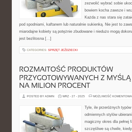
zezwolić wybrać sobie uko
bowiem kocha zawsze i ws
Każda z nas stara się zata
pod spodniami, kaftanem lub naturalnie sukienką. Nie jest to zaw
miarodajne kobiety są potężnie zbudowane i niedużo mogą dokona
jest bezlitosna […]
CATEGORIES:
SPRZĘT JEŹDZIECKI
ROZMAITOŚĆ PRODUKTÓW
PRZYGOTOWYWANYCH Z MYŚLĄ 
NA MILION PROCENT
POSTED BY ADMIN
WRZ - 27 - 2025
MOŻLIWOŚĆ KOMENTOWA
Tyle, ile przeróżnych typów
odmiennych stylów ubierani
magiczny okres dla pełnej f
szczęśliwe są chwile, kiedy