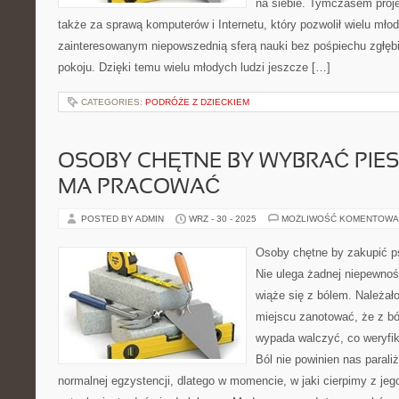
na siebie. Tymczasem projek
także za sprawą komputerów i Internetu, który pozwolił wielu mł
zainteresowanym niepowszednią sferą nauki bez pośpiechu zgłęb
pokoju. Dzięki temu wielu młodych ludzi jeszcze […]
CATEGORIES:
PODRÓŻE Z DZIECKIEM
OSOBY CHĘTNE BY WYBRAĆ PIESK
MA PRACOWAĆ
POSTED BY ADMIN
WRZ - 30 - 2025
MOŻLIWOŚĆ KOMENTOWA
Osoby chętne by zakupić p
Nie ulega żadnej niepewnoś
wiąże się z bólem. Należał
miejscu zanotować, że z bó
wypada walczyć, co weryfik
Ból nie powinien nas parali
normalnej egzystencji, dlatego w momencie, w jaki cierpimy z j