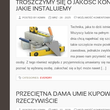
TROSZCZYMY SIĘ O JAKOŚĆ KON
JAKIE INSTALUJEMY
POSTED BY ADMIN
WRZ - 28 - 2025
MOŻLIWOŚĆ KOMENTOWA
Technika, jaka to dziś istni
Wszyscy ludzie na pełnym 
dnia chcą napełniać się sz
takie szczęście może prze
zawodowa, jednakże zwykl
ma prawo nam przynieść wył
osoby. Z tego również względu z przyjemnością umawiamy się na 
poznać tę wybraną osobę, zakochać się a być może nawet […]
CATEGORIES:
EVERDRY
PRZECIĘTNA DAMA UMIE KUPO
RZECZYWIŚCIE
POSTED BY ADMIN
WRZ - 27 - 2025
MOŻLIWOŚĆ KOMENTOWA