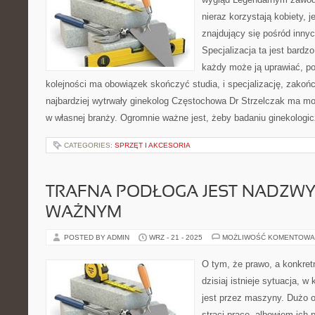
nieraz korzystają kobiety, j
znajdujący się pośród innyc
Specjalizacja ta jest bardz
każdy może ją uprawiać, p
kolejności ma obowiązek skończyć studia, i specjalizację, zako
najbardziej wytrwały ginekolog Częstochowa Dr Strzelczak ma mo
w własnej branży. Ogromnie ważne jest, żeby badaniu ginekolog
CATEGORIES:
SPRZĘT I AKCESORIA
TRAFNA PODŁOGA JEST NADZWY
WAŻNYM
POSTED BY ADMIN
WRZ - 21 - 2025
MOŻLIWOŚĆ KOMENTOWA
O tym, że prawo, a konkret
dzisiaj istnieje sytuacja, w
jest przez maszyny. Dużo o
straci prace, albowiem ich 