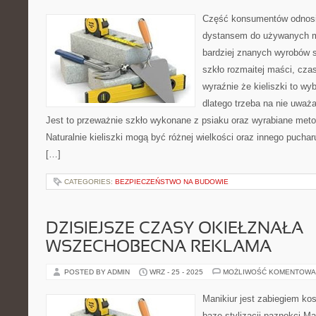
Część konsumentów odnosi
dystansem do używanych meb
bardziej znanych wyrobów s
szkło rozmaitej maści, cz
wyraźnie że kieliszki to wyb
dlatego trzeba na nie uważ
Jest to przeważnie szkło wykonane z psiaku oraz wyrabiane me
Naturalnie kieliszki mogą być różnej wielkości oraz innego puchar
[…]
CATEGORIES:
BEZPIECZEŃSTWO NA BUDOWIE
DZISIEJSZE CZASY OKIEŁZNAŁA
WSZECHOBECNA REKLAMA
POSTED BY ADMIN
WRZ - 25 - 2025
MOŻLIWOŚĆ KOMENTOWA
Manikiur jest zabiegiem ko
bazę stylizacji paznokci Ma