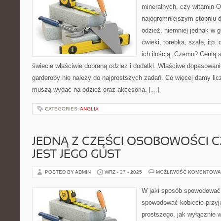
mineralnych, czy witamin O
najogromniejszym stopniu 
odzież, niemniej jednak w g
ćwieki, torebka, szale, itp.
ich ilością. Czemu? Cenią 
świecie właściwie dobraną odzież i dodatki. Właściwe dopasowan
garderoby nie należy do najprostszych zadań. Co więcej damy licz
muszą wydać na odzież oraz akcesoria. […]
CATEGORIES:
ANGLIA
JEDNĄ Z CZĘŚCI OSOBOWOŚCI 
JEST JEGO GUST
POSTED BY ADMIN
WRZ - 27 - 2025
MOŻLIWOŚĆ KOMENTOWA
W jaki sposób spowodować 
spowodować kobiecie przy
prostszego, jak wyłącznie 