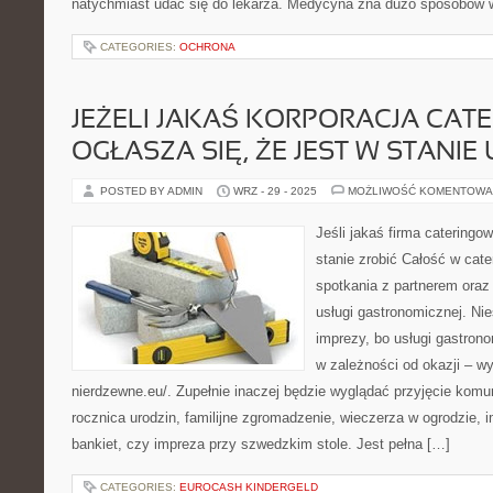
natychmiast udać się do lekarza. Medycyna zna dużo sposobów 
CATEGORIES:
OCHRONA
JEŻELI JAKAŚ KORPORACJA CAT
OGŁASZA SIĘ, ŻE JEST W STANIE
POSTED BY ADMIN
WRZ - 29 - 2025
MOŻLIWOŚĆ KOMENTOWA
Jeśli jakaś firma cateringow
stanie zrobić Całość w cate
spotkania z partnerem oraz
usługi gastronomicznej. Nie
imprezy, bo usługi gastrono
w zależności od okazji – wy
nierdzewne.eu/. Zupełnie inaczej będzie wyglądać przyjęcie komu
rocznica urodzin, familijne zgromadzenie, wieczerza w ogrodzie, 
bankiet, czy impreza przy szwedzkim stole. Jest pełna […]
CATEGORIES:
EUROCASH KINDERGELD