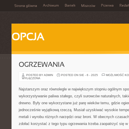
Archiwum
Bartek
Przerwa
Redak
Strona główna
Mistrzów
OPCJA
OGRZEWANIA
POSTED BY ADMIN
POSTED ON SIE - 6 - 2025
MOŻLIWOŚĆ K
WYŁĄCZONA
Najstarszym oraz równolegle w największym stopniu ogólnym sp
wykorzystywanie paliwa stałego, czyli surowców naturalnych, takic
drewno. Były one wykorzystane już parę wieków temu, gdzie ogie
jednocześnie wyjątkową rzeczą. Musiał uzyskiwać wysokie temper
metali i wyrobu różnych narzędzi oraz broni. W obecnych czasac
zdołać korzystać z tego typu ogrzewania trzeba zaopatrzyć się w 