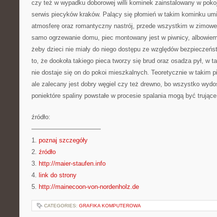
czy też w wypadku doborowej willi kominek zainstalowany w poko
serwis piecyków kraków. Palący się płomień w takim kominku um
atmosferę oraz romantyczny nastrój, przede wszystkim w zimowe 
samo ogrzewanie domu, piec montowany jest w piwnicy, albowiem n
żeby dzieci nie miały do niego dostępu ze względów bezpieczeńs
to, że dookoła takiego pieca tworzy się brud oraz osadza pył, w t
nie dostaje się on do pokoi mieszkalnych. Teoretycznie w takim 
ale zalecany jest dobry węgiel czy też drewno, bo wszystko wydo
poniektóre spaliny powstałe w procesie spalania mogą być trujące
źródło:
———————————
1.
poznaj szczegóły
2.
źródło
3.
http://maier-staufen.info
4.
link do strony
5.
http://mainecoon-von-nordenholz.de
CATEGORIES:
GRAFIKA KOMPUTEROWA