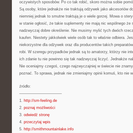
oczywistych sposobów. Po co tak robić, skoro można sobie po
Są osoby, które jednakże nie traktują odżywek jako akcesoriów do 
niemniej jednak to smutne traktują je o wiele gorzej. Mowa o ste
w stanie ogłosić, że takie suplementy nie mają nic wspólnego że 
nadzwyczaj dobre określenie. Nie musimy mylić tych dwóch rzecz
kaufen. Niestety jakkolwiek wiele osób tak to właśnie odbiera. J
niekorzystne dla odżywek oraz dla producentów takich preparatów. 
robi. W szeregu przypadków jednak są to amatorzy, którzy nie int
ich zdanie tu nie powinno się tak nadzwyczaj liczyć. Jednakże n
Nie oceniajmy czegoś, czego najzwyczajniej w świecie nie znam
poznać. To sprawa, jednak nie zmieniajmy opinii komuś, kto nie 
źródło:
———————————
1.
http://sm-feeling.de
2.
poznaj możliwości
3.
odwiedź stronę
4.
przeczytaj wpis
5.
http://smithmountainlake.info