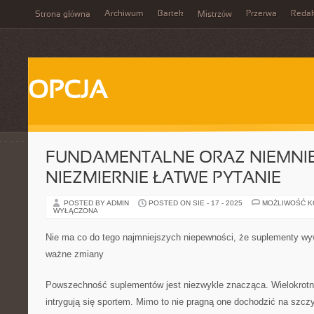
Archiwum
Bartek
Przerwa
Redak
Strona główna
Mistrzów
OPCJA
FUNDAMENTALNE ORAZ NIEMNIE
NIEZMIERNIE ŁATWE PYTANIE
POSTED BY ADMIN
POSTED ON SIE - 17 - 2025
MOŻLIWOŚĆ 
WYŁĄCZONA
Nie ma co do tego najmniejszych niepewności, że suplementy wy
ważne zmiany
Powszechność suplementów jest niezwykle znacząca. Wielokrotni
intrygują się sportem. Mimo to nie pragną one dochodzić na szczy