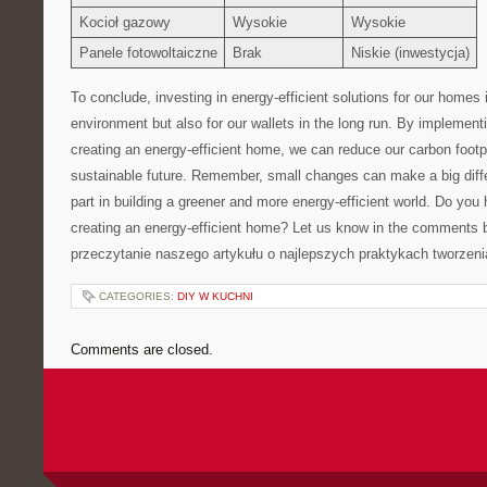
Kocioł ⁤gazowy
Wysokie
Wysokie
Panele fotowoltaiczne
Brak
Niskie (inwestycja)
To conclude, investing ‍in energy-efficient ‍solutions for our homes i
environment but also for our wallets⁢ in the long‍ run. By implementi
creating an energy-efficient home,‌ we can​ reduce our carbon⁢ footp
sustainable⁣ future. Remember, small changes can make a big differ
part in⁣ building a greener and more energy-efficient⁢ world. Do ⁤you h
creating an energy-efficient home? Let⁣ us know⁤ in ⁤the ⁤comment
przeczytanie naszego ⁢artykułu o najlepszych praktykach‌ tworz
CATEGORIES:
DIY W KUCHNI
Comments are closed.