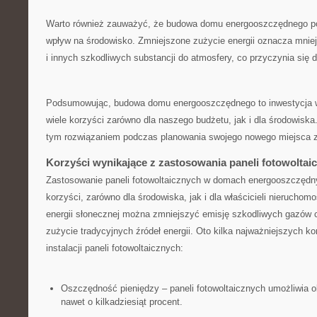
Warto również ‍zauważyć,​ że budowa domu energooszczędnego p
wpływ na środowisko. Zmniejszone zużycie energii oznacza mnie
i‍ innych szkodliwych substancji do atmosfery, co przyczynia się 
Podsumowując, budowa domu energooszczędnego to inwestycja w 
wiele korzyści zarówno dla‍ naszego budżetu,⁣ jak i dla środowiska.
tym rozwiązaniem⁤ podczas planowania swojego nowego miejsca 
Korzyści wynikające z zastosowania⁣ paneli fotowoltai
Zastosowanie paneli fotowoltaicznych w domach‌ energooszczędn
korzyści, zarówno dla‍ środowiska, jak⁤ i dla właścicieli nieruchomo
energii słonecznej można zmniejszyć emisję szkodliwych gazów c
zużycie tradycyjnych źródeł energii. Oto kilka najważniejszych k
instalacji paneli fotowoltaicznych:
Oszczędność‌ pieniędzy – paneli fotowoltaicznych umożliwia ob
nawet o kilkadziesiąt procent.