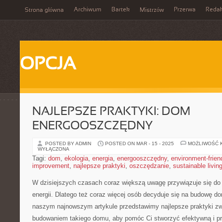
Archiwum
Bartek
Przerwa
Redak
Strona główna
Mistrzów
OPCJA
NAJLEPSZE PRAKTYKI: DOM
ENERGOOSZCZĘDNY
POSTED BY ADMIN
POSTED ON MAR - 15 - 2025
MOŻLIWOŚĆ 
WYŁĄCZONA
Tagi:
dom
,
ekologia
,
energia
,
energooszczędny
,
environment-frien
improvement
,
najlepsze praktyki
,
oszczędzanie
,
sustainable livin
W dzisiejszych czasach coraz większą uwagę ‍przywiązuje się do 
energii. Dlatego też coraz więcej osób decyduje się na budowę
‍naszym najnowszym artykule ⁣przedstawimy najlepsze praktyki zw
budowaniem takiego domu, aby pomóc Ci stworzyć efektywną⁤ i pr