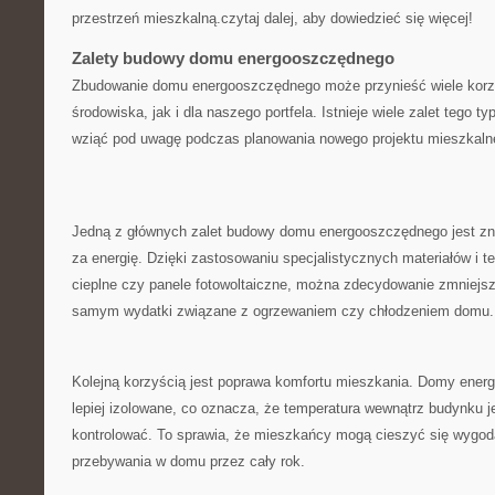
przestrzeń mieszkalną.czytaj dalej, aby dowiedzieć się więcej!
Zalety budowy​ domu energooszczędnego
Zbudowanie domu energooszczędnego może przynieść wiele korz
środowiska, jak i dla ‌naszego portfela.⁢ Istnieje wiele zalet⁤ tego t
wziąć ​pod ⁢uwagę podczas planowania nowego projektu mieszkaln
Jedną z głównych ​zalet budowy domu energooszczędnego ⁤jest z
za energię.⁢ Dzięki‍ zastosowaniu specjalistycznych materiałów i tec
cieplne czy panele fotowoltaiczne, można zdecydowanie zmniejszyć
samym wydatki związane​ z ogrzewaniem czy⁣ chłodzeniem domu.
Kolejną korzyścią‌ jest ⁢poprawa komfortu mieszkania. Domy ene
lepiej izolowane, co oznacza, że temperatura wewnątrz budynku jest ‌
kontrolować. To‌ sprawia, że ⁣mieszkańcy mogą cieszyć się ⁤wygod
przebywania w domu przez ⁢cały rok.