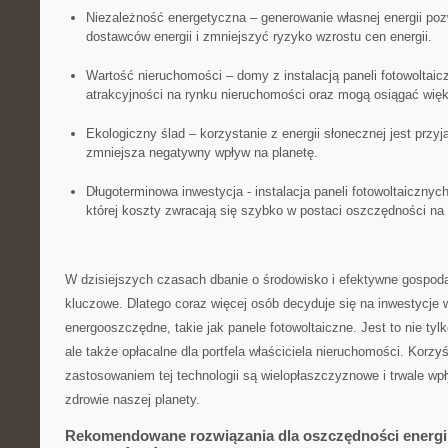
Niezależność energetyczna – ⁢generowanie własnej ⁢energii pozw
dostawców energii i zmniejszyć ryzyko wzrostu cen energii.
Wartość nieruchomości – domy z instalacją paneli fotowoltai
atrakcyjności na rynku nieruchomości oraz mogą osiągać‍ wię
Ekologiczny ślad – korzystanie z ⁤energii słonecznej jest ⁣przy
zmniejsza negatywny wpływ na ⁢planetę.
Długoterminowa inwestycja ⁣- instalacja⁤ paneli fotowoltaicznych 
której koszty zwracają się szybko w postaci oszczędności na
W dzisiejszych czasach dbanie o środowisko‍ i efektywne gospod
kluczowe. Dlatego⁣ coraz ⁤więcej ⁢osób decyduje się ‍na inwestycje
energooszczędne, takie jak panele ⁤fotowoltaiczne. Jest to nie tyl
ale także⁢ opłacalne dla portfela właściciela ⁣nieruchomości. Korzy
zastosowaniem tej⁣ technologii są wielopłaszczyznowe i trwale wpł
zdrowie ‌naszej planety.
Rekomendowane rozwiązania dla⁢ oszczędności ​energ